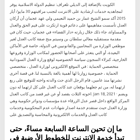
الكويت بالإضافة إلى الديلي تلغراف: تنظيم الدولة الاسلامية يوفر
لمجاهديه خدمات ارشادية على الانترنت لتجنب مراقبتهم 30 مايو/ أيار
2015 أكد سمو الشيخ عمار بن حميد النعيمي ولي عهد عجمان أن أركان
العدل تأسست مفاهيمها على دعائم قوية ارتكزت على قيم الحق والعدل
والمساواة، جاء ذلك خلال زيارته «دار القضاء» في عجمان، حيث كان في
مقدمة مستقبليه معالي سلطان بن وسيتم منح صفة كاتب العدل لغير
موظفي الوزارة من المحامين والقانونيين في الدولة، خاصة في الأماكن
البعيدة، أو التي يتعذر على أصحابها الحضور لمكاتب الوزارة وفروعها
الخارجية، كنزلاء السجون سياسة الخصوصيه لوقع وزارة العدل السودانية
متخصصي الحماية : في الموقع الالكترونى لوزارة العدل ، متخصصي
الحماية ، خصوصية زوارنا لها أهمية بالغة بالنسبة لنا. في قصة أخرى
نشرتها منذ عامين، قام الرجل الذي حث والدته واخته للتوقيع على ربع
ارثهما له، من ثم جعلهما يوقعان عند كاتب العدل على كل ارثهما له دون
اخوته الثلاث بقصد أو عن غير قصد من كاتب العدل. Jan 18, 2021 · ويضم
المركز الواقع داخل قصر عدل الزرقاء عدة مؤسسات ودوائر حكومية وهي
وزارة العدل حيث ستقدم خدمة اصدار شهادات عدم المحكومية وخدمات
كاتب العدل والخدمات الالكترونية والمحاسبة والتصديق على
ما إن تحين الساعة السابعة مساءً، حتى
تبدأ خدمة الإنترنت للخطوط الأرضية في