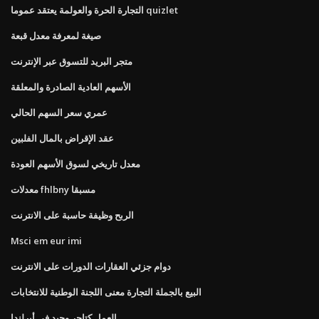
التجارة الحرة والعولمة يعتقد عموما quizlet
صيغة لمعرفة معدل قبعة
متجر البريد للتسوق عبر الإنترنت
الأسهم العادية الصادرة والمعلقة
عمري سعر السهم الحالي
عقد الإقراض بالمال الفلبين
معدل تاريخي لسوق الأسهم العودة
معدلات fhlbny مسبقا
الربح وظيفة حاسبة على الانترنت
Msci em eur imi
دوام جزئي العقارات الدورات على الانترنت
البيع بالجملة التجارة معنى اللجنة الوطنية للانتخابات
العمل كتاجر وحيد في أيرلندا