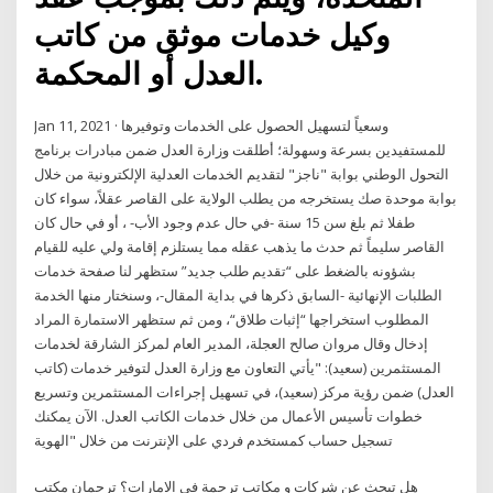
وكيل خدمات موثق من كاتب
العدل أو المحكمة.
Jan 11, 2021 · وسعياً لتسهيل الحصول على الخدمات وتوفيرها
للمستفيدين بسرعة وسهولة؛ أطلقت وزارة العدل ضمن مبادرات برنامج
التحول الوطني بوابة "ناجز" لتقديم الخدمات العدلية الإلكترونية من خلال
بوابة موحدة صك يستخرجه من يطلب الولاية على القاصر عقلاً، سواء كان
طفلا ثم بلغ سن 15 سنة -في حال عدم وجود الأب- ، أو في حال كان
القاصر سليماً ثم حدث ما يذهب عقله مما يستلزم إقامة ولي عليه للقيام
بشؤونه بالضغط على “تقديم طلب جديد” ستظهر لنا صفحة خدمات
الطلبات الإنهائية -السابق ذكرها في بداية المقال-، وسنختار منها الخدمة
المطلوب استخراجها “إثبات طلاق“، ومن ثم ستظهر الاستمارة المراد
إدخال وقال مروان صالح العجلة، المدير العام لمركز الشارقة لخدمات
المستثمرين (سعيد): "يأتي التعاون مع وزارة العدل لتوفير خدمات (كاتب
العدل) ضمن رؤية مركز (سعيد)، في تسهيل إجراءات المستثمرين وتسريع
خطوات تأسيس الأعمال من خلال خدمات الكاتب العدل. الآن يمكنك
تسجيل حساب كمستخدم فردي على الإنترنت من خلال "الهوية
هل تبحث عن شركات و مكاتب ترجمة في الامارات؟ ترجمان مكتب