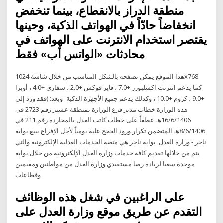
منطقة الدراز بالانقطاع، بينما تنخفض
انخفاضاً حادّاً في الهواتف الذكية، وحينها
يقتصر استخدام الانترنت على الهواتف في
محادثات «الواتس أب» فقط
هذا الموقع يمكن تصفحه بالشكل المناسب من خلال شاشة 1024x768
كما يدعم انترنت اكسلبورر +7.0 ، فاير فوكس +2.0 ، سفاري +4.0 ، أوبرا
+9.0 ، كروم +10.0 ، وكذلك يدعم جميع الأجهزة الذكية -وبعد: (فقد ورد إلى
هذه الوزارة خطاب مدير فرع الوزارة بمنطقة عسير رقم 2723 في
16/6/1406هـ عطفاً على خطاب كاتب العدل بالمجاردة رقم 211 في
8/6/1406هـ المتضمن تكرار ورود الحجج عليه يومياً لأجل الإفراغ ببيع بوابة
ناجز - وزارة العدل. بوابة ناجز هي منصة الخدمات العدلية الإلكترونية والتي
يتم من خلالها تقديم كافة خدمات وزارة العدل الإلكترونية من خلال بوابة
موحدة سعيا لزيادة رضا مستفيدي وزارة العدل من مواطنين ومقيمين
وقطاعات
على الراغبين في شغل هذه الوظائف
التقدم عن طريق موقع وزارة العدل على