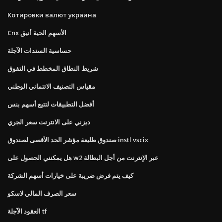
Котировки валют украина
Cnx الأسهم الحية أنيق
حساسية السندات الآجلة
شريط النطاق المخطط في التفوق
مقياس التصنيف الائتماني الوطني
أفضل التطبيقات لتتبع أسهم بنس
ديزني على الانترنت سعر الجري
صندوق طليعة مؤشر الحد الأقصى لصندوق instl vscix
هل يمكنني الحصول على w2 عبر الإنترنت من أجل البطالة
كيف يتم فرض ضريبة على خيارات أسهم الشركة
سعر الصرف المالي لاسكو
العقود الآجلة tf