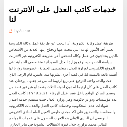
خدمات كاتب العدل على الانترنت
لنا
by
Author
طريقة عمل وكالة الكترونية. أن البحث عن طريقة عمل وكالة الكترونية
يعتبر أحد الأمور الهامة التي يبحث عنها ويحتاج إليها العديد من الأشخاص
الذين يحتاجون في عمل وكالة لشخص آخر بطريقة الكترونية عبر الانترنت.
سياسة الخصوصيه لوقع وزارة العدل السودانية متخصصي الحماية : في
الموقع الالكترونى لوزارة العدل ، متخصصي الحماية ، خصوصية زوارنا لها
أهمية بالغة بالنسبة لنا. في قصة أخرى نشرتها منذ عامين، قام الرجل الذي
حث والدته واخته للتوقيع على ربع ارثهما له، من ثم جعلهما يوقعان عند
كاتب العدل على كل ارثهما له دون اخوته الثلاث بقصد أو عن غير قصد من
كاتب العدل. Jan 18, 2021 · ويضم المركز الواقع داخل قصر عدل الزرقاء
عدة مؤسسات ودوائر حكومية وهي وزارة العدل حيث ستقدم خدمة اصدار
شهادات عدم المحكومية وخدمات كاتب العدل والخدمات الالكترونية
والمحاسبة والتصديق على اكد مجدي خليفي الامين العام للنادي الافريقي
التونسي ان النادي الاهلي هو الاقرب للحصول علي خدمات المهاجم
المالي محمد تراوري خلال فترة الانتقالات الشتوية في يناير الجاري.