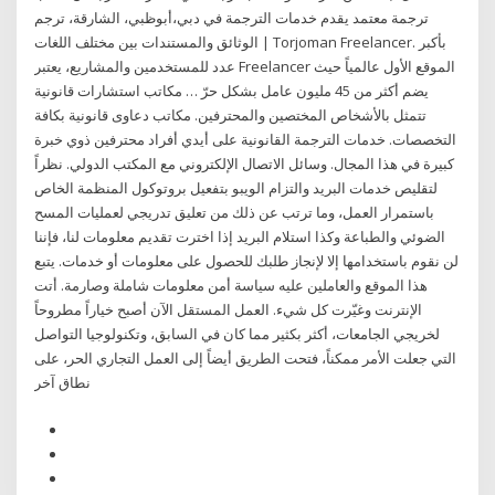
ترجمة معتمد يقدم خدمات الترجمة في دبي،أبوظبي، الشارقة، ترجم
الوثائق والمستندات بين مختلف اللغات | Torjoman Freelancer. بأكبر
عدد للمستخدمين والمشاريع، يعتبر Freelancer الموقع الأول عالمياً حيث
يضم أكثر من 45 مليون عامل بشكل حرّ … مكاتب استشارات قانونية
تتمثل بالأشخاص المختصين والمحترفين. مكاتب دعاوى قانونية بكافة
التخصصات. خدمات الترجمة القانونية على أيدي أفراد محترفين ذوي خبرة
كبيرة في هذا المجال. وسائل الاتصال الإلكتروني مع المكتب الدولي. نظراً
لتقليص خدمات البريد والتزام الويبو بتفعيل بروتوكول المنظمة الخاص
باستمرار العمل، وما ترتب عن ذلك من تعليق تدريجي لعمليات المسح
الضوئي والطباعة وكذا استلام البريد إذا اخترت تقديم معلومات لنا، فإننا
لن نقوم باستخدامها إلا لإنجاز طلبك للحصول على معلومات أو خدمات. يتبع
هذا الموقع والعاملين عليه سياسة أمن معلومات شاملة وصارمة. أتت
الإنترنت وغيّرت كل شيء. العمل المستقل الآن أصبح خياراً مطروحاً
لخريجي الجامعات، أكثر بكثير مما كان في السابق، وتكنولوجيا التواصل
التي جعلت الأمر ممكناً، فتحت الطريق أيضاً إلى العمل التجاري الحر، على
نطاق آخر