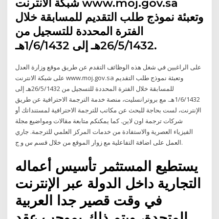
شبكة الانترنت www.moj.gov.sa
وتعبئة نموذج طلب التقديم للمسابقة خلال
الفترة المحددة للتسجيل من
26/5/1432هـ إلى 1/6/1432هـ.
على الراغبين في شغل هذه الوظائف التقدم عن طريق موقع وزارة العدل
على شبكة الانترنت www.moj.gov.sa وتعبئة نموذج طلب التقديم
للمسابقة خلال الفترة المحددة للتسجيل من 26/5/1432هـ إلى
1/6/1432هـ. مع بروترانسليت، منصة خدمة الترجمة الاحترافية عن طريق
الإنترنت، لست بحاجة للبحث عن مكاتب للترجمة الاحترافية لمستنداتك أو
شركات ترجمة اون لاين. كما يمكنكم متابعة مقالات ومواضيع مجلة
الفيزياء العصرية والاستفادة من خدمات المركز العلمي للترجمة. جاري
العمل على اضافة التفاعلية مع زوار الموقع من خلال قسم س و ج.
يستطيع المستثمر تأسيس أعماله
التجارية داخل الدولة عبر الإنترنت
في وقت قصير جدا العربية
المتحدة، ويتم ذلك بموجب عقد