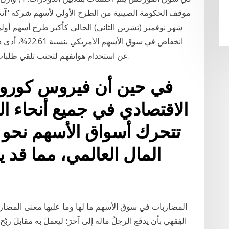
موقف الحكومة الصينية من الطرح الأولي لأسهم شركة "آنت"
انخفاض في سوق
ستريت Wall Street" عن استخدام هواتفهم لتجنب تلقي طلبات عملائهم حول بيع الأسهم.
في حين أن فيروس كورونا
الاقتصادي في جميع أنحاء ا
تتحرك أسواق الأسهم نحو 
المال العالمي، مما قد ي
المضاربات في سوق الأسهم ما لها وما عليها معنى المضاربة ب
الفِقهي بأن يدفَع الرجلُ ماله إلى آخرَ؛ ليعملَ به مقابلَ ربْح مع