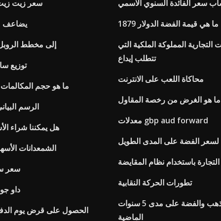
ب سعر الفائدة السنوي الاسمي
سعر زيت زيت 
ما هي قيمة الفضة الدولار 1879
يضاعف م
 التجارية المملوكة الملكية التي
Gbp إلى مخطط الرو
تتطلب إيداع
توزيع سائل 
محاكاة اللعب على الانترنت
ما هو حجم المكالمات
ما هو الغرض من رخصة المقاول
الرسم البياني
معدلات gbp aud forward
هل يمكننا شراء الأ
 لسعر الفضة على المدى الطويل
الشمعدانات الأسهم
التجارة باستخدام نظام المقايضة
Yg سعر 
تطورات الحركة النقابية
داو جو
أسعار الذهب والفضة على مدى 5 سنوات
الحصول على قرض يوم الدفع
الماضية