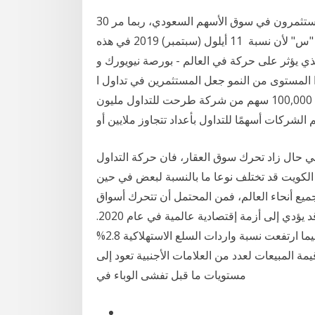
30 آب (أغسطس) 2019 الرخيص الذي يكلفنا الكثير. المستثمرون في سوق الأسهم السعودي، ربما مر
أكثرهم بالتجربة التالية: يشترون على سبيل المثال السهم "س" لأن نسبة 11 أيلول (سبتمبر) 2019 في هذه
ذي يؤثر على حركة في العالم - بورصة نيويورك و
ا المستوى من النمو جعل المستثمرين في تداول ا
27 تشرين الأول (أكتوبر) 2020 أي إن الشخص الذي يملك 100,000 سهم من شركة طرحت للتداول مليون
في حال زاد تحرك سوق العقار، فان حركة التداول
الكويت قد تختلف نوعا ما بالنسبة لبعض في حين
يع أنحاء العالم، فمن المحتمل أن تتحرك أسواق
الأسهم نحو انهيار حقيقي في سوق المال العالمي، مما قد يؤدي إلى أزمة إقتصادية عالمية في عام 2020.
وانخفض معدل الرسوم الجمركية 2.3% ليصل إلى 7.5%، فيما ارتفعت نسبة واردات السلع الاستهلاكية 2.8%
عل قيمة المبيعات لعدد من العلامات الأجنبية تعود إلى
مستويات ما قبل تفشى الوباء في