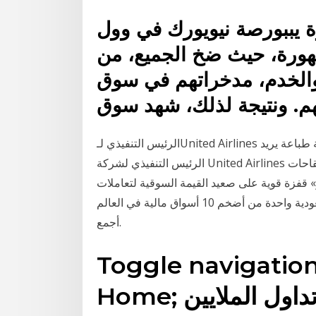
 يببورصة نيويورك في وول
هورة، حيث ضخ الجميع، من
والخدم، مدخراتهم في سوق
م. ونتيجة لذلك، شهد سوق
الرئيس التنفيذي لـUnited Airlines يرغب في جعل لقاحات كورونا إلزامية لموظفي الشركة طباعة يريد
الرئيس التنفيذي لشركة United Airlines جعل لقاحات Covid-19 إلزامية لموظفيها ويشجع الشركات
قفزة قوية على صعيد القيمة السوقية لتعاملات
السوق المالية السعودية، الأمر الذي جعل سوق الأسهم السعودية واحدة من أضخم 10 أسواق مالية في العالم
أجمع.
Toggle navigatio
يار تداول الملايين