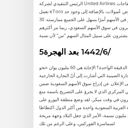
الرئيس التنفيذي لشركة United Airlines جعل لقاحات Covid-19 إلزامية لموظفيها ويشجع الشركات الأ
تعمل eToro على جعل الاستثمار يسيرًا ومتاحًا للجميع. في ظل عدم فرض عُمولات، بالإضافة إلى وجود حد
أدنى أقل، ومنصة تداول سهلة الاستخدام، يكون الاستثمار في الأسهم أمرًا يسهل على الجميع ممارسته. 30
ير. المستثمرون في سوق الأسهم السعودي، ربما مر أكثرهم
5‏‏/6‏‏/1442 بعد الهجرة
هل تعرف كم هي قيمة الصادرات والواردات الصينية في الدقيقة الواحدة؟ الإجابة هي 60 مليون يوان «نحو
جارة الصينية التي أشارت إلى أنّ التجارة الخارجية
لى الإعلان عن إدراج سوق الأسهم السعودية ضمن
بي المركزي الذي لا يجرؤ على التصريح باسمه منع
كثيرون في وقت مبكر، لقد وضع منطقة اليورو على
 العربية السعودية واحدة من أكثر الدول اكتظاظا
بالسكان في منطقة الشرق الأوسط مع عدد سكان بلغ 32 مليون نسمة، الأمر الذي جعل البلاد وجهة مربحة
لسماسرة الفوركس، وعلى الرغم من تلك