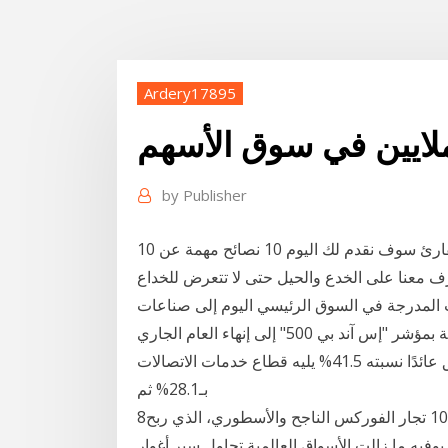
Ardery17895
لايين في سوق الأسهم
by
Publisher
10 نصائح مهمة عن طرق الاحتيال في سوق الأسهم، عزيزي القارئ سوف نقدم لك اليوم 10 نصائح مهمة عن
ف معنا على الخدع والحيل حتى لا تتعرض للخداع
ت المدرجة في السوق الرئيسي اليوم إلى صناعات
سوقية - في السوق الأمريكي، تتجه القطاعات الـ11 المدرجة بمؤشر "إس آند بي 500" إلى إنهاء العام الجاري
في النطاق الموجب، بقيادة القطاع التقني الذي حقق عائدًا نسبته 41.5% يليه قطاع خدمات الاتصالات
بـ28.1% ثم
8‏‏/7‏‏/1439 بعد الهجرة + وقد نشرت لايت فوركس لائحة من 10 تجار الفوركس الناجح والأسطوري، الذي ربح
كس يتم احتساب بملايين الدولارات: 1) وارن بوفيه ما زالت الأسواق العالمية تحاول سبر أغوار