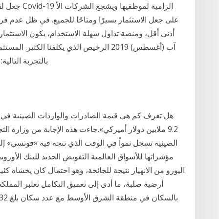
آب (أغسطس) 2019 الرخيص الذي يكلفنا الكث
بالتجربة التالية: يشترون على سبيل المثال السهم "س" لأن نسبة
9.2 ملايين دولار أميركي».جاءت هذه الإجابة من وزارة الت
الصينية تسجل نمواً في الوقت الذي تتجه فيه «فوتسي» إ
مؤشراتها للأسواق العالمية التفويض الجديد للبنك الأورو
اليورو من الانهيار نتيجة للجائحة، وهو احتمال كان يخشاه 
أرضية صلبة، ما أدى إلى تعميق التكامل تعتبر المملكة