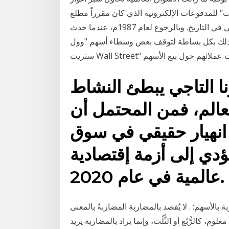
 للمدفوعات الإلكترونية الذي كان مقرراً مطلع
شهر نوفمبر (تشرين الثاني) الحالي كأكبر طرح أسهم أولي في التاريخ. وبالرجوع لعام 1987م، عندما حدث
 الأسهم الأمريكي بنسبة 22.61%، أدى ذلك بكل بساطة لتوقف بعض وسطاء أسهم "وول
 التاجي يبطئ النشاط
لعالم، فمن المحتمل أن
انهيار حقيقي في سوق
ؤدي إلى أزمة إقتصادية
عالمية في عام 2020.
الأسهم: . لا يُقصد بالمضاربة المضاربةُ بالمعنى
لوم، كالرُّبُع أو الثُّلُث، وإنما يراد بالمضاربة يريد