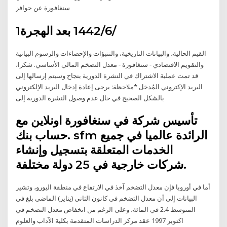
سنغافورة عن حوافز
1‏‏/6‏‏/1442 بعد الهجرة
القيم الحالية، والبيانات التاريخية، والتنبؤات والإحصاءات والرسوم البيانية
والتقويم الاقتصادي - سنغافورة - معدل التضخم المالي الأساسي. شكرا،
قد تمت عملية الاشتراك في النشرة الدورية بنجاح وسيتم إرسالها إلى
البريد الإكتروني المُدخل *ملاحظة: يرجى إعادة إدخال البريد الإلكتروني
بالشكل الصحيح في حال عدم وصول النشرة الدورية إلى
تأسيس شركة في سنغافورة اونلاين مع
حساب بنك. sfm الرائدة عالميا في جميع
الخدمات المتعلقة بتسجيل وإنشاء
شركات خارجية في 25 دولة مختلفة.
أما في أوروبا فإن معدل التضخم آخذ في الارتفاع في منطقة اليورو، وتشير
البيانات إلى أن معدل التضخم في كانون الثاني (يناير) الماضي بلغ في
المتوسط 2.4 في المائة، وعلى الرغم من انخفاض معدل التضخم في
اكتوبر 1997 عقد مركز الدراسات المتقدمة بكلية الآداب والعلوم