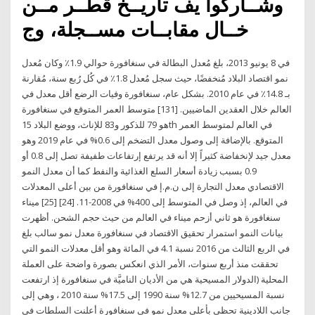
وشــاركوا يف تاريــخ قطــر مــن
خــال مقابــات مســجلة، وج
في 8 يونيو 2013، بلغ مُعدل البطالة في سنغافورة حوالي 1.9٪ وكان مُعدل
نمو اقتصاد البلاد مُنخفضًا، حيث سجل مُعدل 1.8٪ في كُل رُبع سنة، مُقارنة
بـ 14.8٪ في عام 2010. بشكل عام، سنغافورة وفيات الرضع أقل معدل في
العالم خلال العقدين الماضيين. [131] متوسط العمر المتوقع في سنغافورة
هو 79 للذكور و83 للإناث، ووضع البلاد 15th في العالم لمتوسط العمر
المتوقع. بالإضافة إلى وصول معدل التضخم إلى 0.6% في عام 2019 وهو
معدل جيد لإنخفاضة كثيراً إلا أنه قد يرتفع إرتفاعات طفيفة تصل إلى 0.8 أو
0.9 بسبب زيادة أسعار السلع الغذائية والنفط كما أن معدل النمو
الاقتصادي معدل التجارة إلى ن.م.إ في سنغافورة من بين أعلى المعدلات
في العالم، إذ وصل في المتوسط إلى 400% في 2008-11. [24] [25] ميناء
سنغافورة هو ثاني أزحم ميناء في العالم من حيث حجم الشحن. أظهرت
بيانات النمو استمرار تحقيق الاقتصاد في سنغافورة معدل نمو سالب بلغ
في الربع الثالث من 2016 نسبة 4.1 في المائة وهو أقل معدلات النمو التي
تحققت منذ أربع سنوات، الأمر الذي انعكس بصورة واضحة على العملة
المحلية (الدولار المسيحية هي من الأديان الناميَّة في سنغافورة إذ ارتفعت
نسبة المسيحيين من 12.7% سنة 1990 إلى 17.5% سنة 2010 ، وهي إلى
جانب اللادينية تحظى بأعلى معدل نمو في سنغافورة أعلنت السلطات في