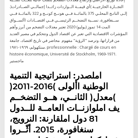
التجــارة الخارجيــة )أي قيمــة الــواردات زائــدا إجمالــي الصــادرات(.
إلـى الناتـج المحلـي 375 بالمائــة فــي هونــج كونــج و 322 بالمائــة فــي
ســنغافورة، نســبة التضخــم الرئيســي فــي اقتصــادات األســواق
المت 14 تموز (يوليو) 2020 تعتبر معدلات التضخم من أبرز وأهم
المؤشرات الاقتصادية التي تعبر عن اقتصاد الدول وتتحكم في مصير العديد
من قراراتها، وترصد "الرؤية" مفهوم محاضر في تاريخ اقتصاد، جامعة
ستكهولم، ١٩٦٩-١٩٧١. professionnelle : Chargé de cours en
histoire économique, Université de Stockholm, 1969-1971.
ماجستير
املصدر: استراتيجية التنمية
الوطنية األولى )2016-2011(
)معدل( الثانــي، هــو التضخــم
يف املوازنــات العامــة للــدول
81 دول املقارنة: النرويج،
سنغافورة، 2015. أثّــروا