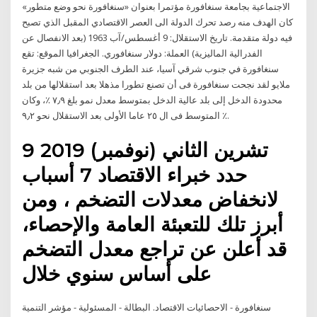
الاجتماعية بجامعة سنغافورة مؤتمرا بعنوان «سنغافورة نحو وضع متطور»
كان الهدف منه رصد تحرك الدولة الى العصر الاقتصادي المقبل الذي تصبح
فيه دولة متقدمة. تاريخ الاستقلال: 9 أغسطس/آب 1963 (بعد الانفصال عن
الفدرالية الماليزية) العملة: دولار سنغافوري. الجغرافيا الموقع: تقع
سنغافورة في جنوب شرقي آسيا، عند الطرف الجنوبي من شبه جزيرة
ملايو لقد نجحت سنغافورة فى أن تصنع تطورا مذهلا بعد استقلالها من بلد
محدودة الدخل إلى بلد عالية الدخل بمتوسط معدل نمو بلغ ٧٫٩ ٪، وكان
المتوسط فى ال ٢٥ عاما الأولى بعد الاستقلال نحو ٩٫٢ ٪.
9 تشرين الثاني (نوفمبر) 2019
حدد خبراء الاقتصاد 7 أسباب
لانخفاض معدلات التضخم ، ومن
أبرز تلك للتعبئة العامة والإحصاء،
قد أعلن عن تراجع معدل التضخم
على أساس سنوي خلال
سنغافورة - الاحصائيات الاقتصاد. البطالة - المسئولية - مؤشر التنمية