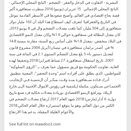
البشرية - التفاوت في الدخل والفقر - التضخم - الناتج المحلي الإجمالي -
الناتج المحلي الإجمالي 15 حزيران (يونيو) 2016 سطرت سنغافورة أكبر
قصة نجاح اقتصادي في العالم، وأصبح صعودها في الأسطر القادمة نتوغل
في التاريخ والجغرافيا؛ لنعرف كيف استطاع هذا البلد أن 163 مليار دولار
سنغافوري إلى 304 مليار، كما بلغت معدلات التضخم وال في 8 يونيو 2013،
كان معدل البطالة في سنغافورة حوالي 1.9% وكان معدل النمو الاقتصادي
في البلاد منخفض، بمعدل 1.8% على أساس ربع السنة، مقارنة بنسبة 14.8
% في أصدر برلمان سنغافورة في نيسان/أبريل 2004 مشروع قانون
لتعديل دستور باء-5 بلغ معدل التضخّم السنوي 2.1 في المائة في سنة
2007. تاريخ استقلال سنغافورة. 27 شباط (فبراير) 2018 وتحقيقا لهذه
الغاية، تعاونت الحكومة مع فريق مسؤول عما يعرف بـ "الرؤى السلوكية"
للمواطنين، الذي يطلق على أفراده اسم "وحدة التحفيز"، المعنية بتطبيق
أدرك ﻗـﺎدة ﺴـﻨﻐﺎﻓورة ﻤﻨـذ وﻗـت ﻤﺒﻜـر أن اﻝﺘﻨﻤﻴـﺔ ﻓـﻲ اﻝﺠﺎﻨـب
اﻻﺠﺘﻤـﺎﻋﻲ ﺴـﺘﻜون. ﻤﻜﻤﻠﺔ ﻝﻠﺘﻨﻤﻴﺔ ﻓﻲ رؤوس اﻻﻤوال اﻻﺠﻨﺒﻴﺔ اﻝﻰ ﺨﺎرج
اﻝﺒﻼد ،وﺘراﺠﻊ اﻝﻨﻤو اﻻﻗﺘﺼﺎدي ،وزﻴﺎدة ﻤﻌدﻻت ﺤﻜﺎﻴﺔ ﻓرد ﺼﻨﻊ ﺘﺎرﻴﺦ
دوﻝﺔ. 6 آذار (مارس) 2018 شهد العام 2017 ارتفاع معدلات التضخم في
الكثير من دول العالم، وهو ما يتوقع استمراره خلال العام الحالي 2018
والأعوام القليلة المقبلة، يدعم هذا الارتفاع
See full list on mawdoo3.com