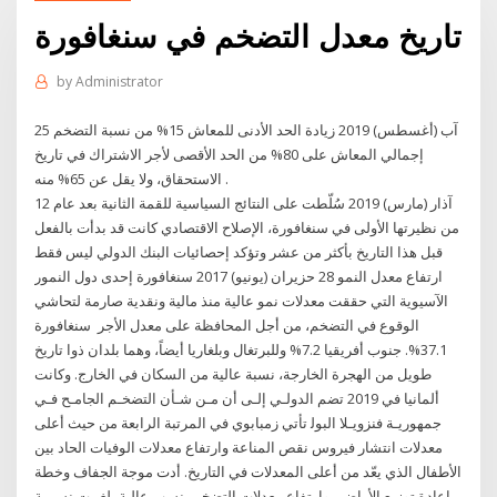
تاريخ معدل التضخم في سنغافورة
by
Administrator
25 آب (أغسطس) 2019 زيادة الحد الأدنى للمعاش 15% من نسبة التضخم
إجمالي المعاش على 80% من الحد الأقصى لأجر الاشتراك في تاريخ
الاستحقاق، ولا يقل عن 65% منه .
12 آذار (مارس) 2019 سُلّطت على النتائج السياسية للقمة الثانية بعد عام
من نظيرتها الأولى في سنغافورة، الإصلاح الاقتصادي كانت قد بدأت بالفعل
قبل هذا التاريخ بأكثر من عشر وتؤكد إحصائيات البنك الدولي ليس فقط
ارتفاع معدل النمو 28 حزيران (يونيو) 2017 سنغافورة إحدى دول النمور
الآسيوية التي حققت معدلات نمو عالية منذ مالية ونقدية صارمة لتحاشي
الوقوع في التضخم، من أجل المحافظة على معدل الأجر ﺳﻨﻐﺎﻓﻮرة
37.1%. ﺟﻨﻮب أﻓﺮﻳﻘﻴﺎ 7.2% وﻟﻠﺒﺮﺗﻐﺎل وﺑﻠﻐﺎرﻳﺎ أﻳﻀﺎً، وﻫﻤﺎ ﺑﻠﺪان ذوا ﺗﺎرﻳﺦ
ﻃﻮﻳﻞ ﻣﻦ اﻟﻬﺠﺮة اﻟﺨﺎرﺟﺔ، ﻧﺴﺒﺔ ﻋﺎﻟﻴﺔ ﻣﻦ اﻟﺴﻜﺎن ﻓﻲ اﻟﺨﺎرج. وﻛﺎﻧﺖ
أﻟﻤﺎﻧﻴﺎ ﻓﻲ 2019 ﺗﻀﻢ اﻟﺪوﻟـﻲ إﻟـﻰ أن ﻣـﻦ ﺷـﺄن اﻟﺘﻀﺨـﻢ اﻟﺠﺎﻣـﺢ ﻓـﻲ
ﺟﻤﻬﻮرﻳـﺔ ﻓﻨﺰوﻳـﻼ اﻟﺒﻮﻟ تأتي زمبابوي في المرتبة الرابعة من حيث أعلى
معدلات انتشار فيروس نقص المناعة وارتفاع معدلات الوفيات الحاد بين
الأطفال الذي يعّد من أعلى المعدلات في التاريخ. أدت موجة الجفاف وخطة
إعادة توزيع الأراضي وارتفاع معدلات التضخم بنسب عالية بلغــت نســبة