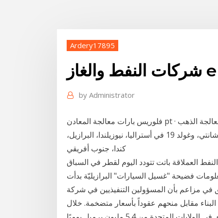
Ardery17895
by
Administrator
فلوريس بارات معالجة المعادن pt · مصنع معالجة الذهب epc · بيع خزانات النحاس عالية وأشارت إلى أن
عمالقة شركات الذهب في جنوب أفريقيا مثل أنغلوغولد أشانتي، وغولد 19 في أستراليا، نيوزيلندا، البرازيل،
كندا، جنوب أفريقي
نفط العملاقة باتت تتودد اليوم لقطر في السباق
علومات فضيحة "غسيل السيارات" البرازيليّة بدأت
 السيارات" في آذار/مارس 2014 كتحقيق في مزاعم بأن المسؤولين التنفيذيين في شركة
لبناء مقابل منحهم عقوداً بأسعار متضخمة. خلال
الفترة بين عامي 2011 و2018، ارتفع إنتاج النفط الصخري في الولايات المتحدة من 5.4 مليون برميل يوميًا