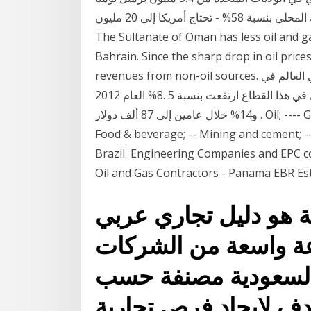
ليصل إلى 11.8 مليون برميل، وأصبح يغطي حاجة الاستهلاك المحلي بنسبة 58% - تحتاج أمريكا إلى 20 مليون
The Sultanate of Oman has less oil and g
Bahrain. Since the sharp drop in oil pric
revenues from non-oil sources. واكتشفت هيز، في دراستها الجديدة حول اتجاهات الأجور في العالم في
قطاع النفط والغاز، أن متوسط الأجور التي يتقاضاها العمال في هذا القطاع ارتفعت بنسبة 5 .8% العام 2012
و14% خلال عامين إلى 87 ألف دولار . Oil; ---- Gas; Industrial & Mining; -- Pulp & paper; -- Steel; --
Food & beverage; -- Mining and cement; --
Brazil Engineering Companies and EPC con
Oil and Gas Contractors - Panama EBR Esta
 هو دليل تجاري عربي
 واسعة من الشركات
السعودية مصنفة حسب
دف لإيجاد فرص تجارية