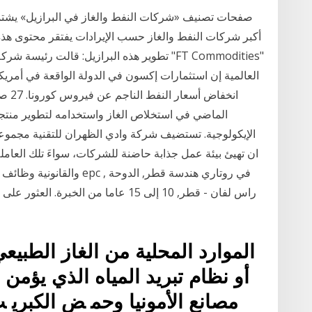
أكبر شركات النفط والغاز حسب الإيرادات يفتقر محتوى هذه 
تطوير هذه البرازيل: قالت رئيسة شركة "إكسون"
العالمية إن استثمارات إكسون في الدولة الواقعة في أمريكا ا
انخفا
الماضي في استخلاص الغاز واستخدامه لتطوير منتجا
الإيكولوجية. تستضيف شركة وادي الظهران للتقنية مجموع
ان تهيئ بيئة عمل جذابة حاضنة للشركات، سواءَ تلك العامل
والقانونية وظائف تنطبق على
راس لفان - قطر, 10 إلى 15 عاما من ا
اﻟﻤﻮارد اﻟﻤﺤﻠﻴﺔ ﻣﻦ اﻟﻐﺎز اﻟﻄﺒﻴﻌ
أو ﻧﻈﺎم ﺗﺒﺮﻳﺪ اﻟﻤﻴﺎﻩ اﻟﺬي ﻳﺆﻣﻦ 
ﻣﺼﺎﻧﻊ اﻷﻣﻮﻧﻴﺎ وﺣﻤ ﺾ اﻟﻜﺒﺮﻳ ﺖ