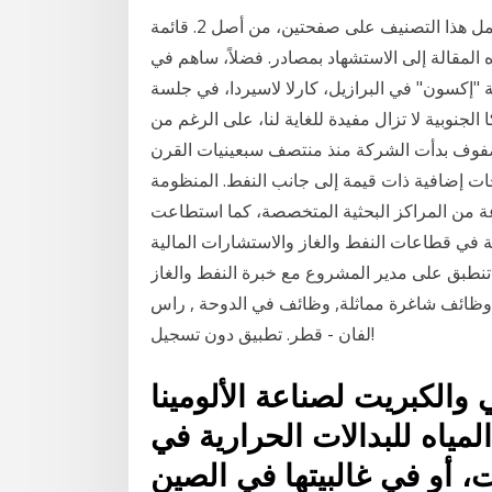
صفحات تصنيف «شركات النفط والغاز في البرازيل» يشتمل هذا التصنيف على صفحتين، من أصل 2. قائمة
المقالة إلى الاستشهاد بمصادر. فضلاً، ساهم في
 في البرازيل، كارلا لاسيردا، في جلسة "FT Commodities"
لجنوبية لا تزال مفيدة للغاية لنا، على الرغم من
ض أسعار النفط الناجم عن فيروس كورونا. 27 صفوف بدأت الشركة منذ منتصف سبعينيات القرن
ت إضافية ذات قيمة إلى جانب النفط. المنظومة
ة من المراكز البحثية المتخصصة، كما استطاعت
ة في قطاعات النفط والغاز والاستشارات المالية
 مدير المشروع مع خبرة النفط والغاز epc في روتاري هندسة قطر, الدوحة ,
لخبرة. العثور على وظائف شاغرة مماثلة, وظائف في الدوحة , راس
لفان - قطر. تطبيق دون تسجيل!
ﻲ واﻟﻜﺒﺮﻳﺖ ﻟﺼﻨﺎﻋﺔ اﻷﻟﻮﻣﻴﻨﺎ
اﻟﻤﻴﺎﻩ ﻟﻠﺒﺪاﻻت اﻟﺤﺮارﻳﺔ ﻓﻲ
، أو ﻓﻲ ﻏﺎﻟﺒﻴﺘﻬﺎ ﻓﻲ اﻟﺼﻴﻦ