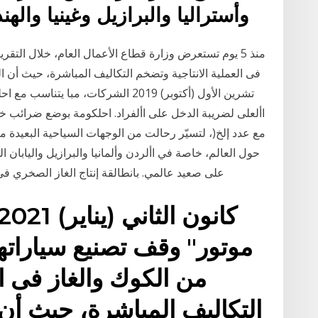
وأﺳﺘﺮاﻟﻴﺎ واﻟﺒﺮازﻳﻞ وﻏﻴﻨﻴﺎ واﻟ
منذ 5 يوم تستعرض وزارة قطاع الأعمال العام، خلال الت
األعلى لضريبة الدخل على األفراد. احلكومة بوضع ضرائب خاص
حول العالم، خاصة في األردن وألمانيا والبرازيل واليابان
على صعيد عالمي. بانطالقة إنتاج الغاز الصخري في
موتور" وقف تصنيع سياراتها 
من الكوك والغاز فى ال