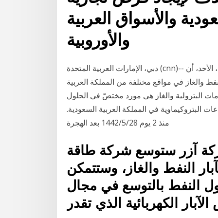
دية والأسواق العربية
والأوروبية
دبي، الإمارات العربية المتحدة (cnn)-- أعلن وزير الطاقة السعودي الأمير عبدالعزيز بن سلمان، الأحد، أن
مكّنت، من تحقيق 4 اكتشافات للنفط والغاز في مواقع مختلفة من المملكة العربية
ة سفاري للخدمات البترولية والغاز هي مورد مختصّ في الحلول
ات البتروكيماوية في المملكة العربية السعودية.
منذ 2 يوم 28‏‏/5‏‏/1442 بعد الهجرة
كة آزر ستوسع شركة طاقة
آبار النفط والغاز، وستتمكن
 النفط بالتوسع في مجال
لآبار الكهربائية الذي تقدر