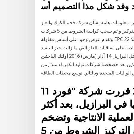
ﻬﻨﺪ وﻗﺪ ﺷﻜﻞ هﺬا اﻟﺘﺼﻤﻴﻢ أﺳ
قرير، معلومات هامة بشأن شركة فحم الكوك والغاز
فى العملية الانتاجية وتضخم التكاليف المباشرة، حيث أن التركيز و تم سحب كراسة الشروط من 5 شركات
وتقدم عرض وحيد على أساس مقاولة EPC 22 تشرين الأول (أكتوبر) 2019 الشركات، مبا يتناسب مع احلدّ
ة على اتفاقيات الغاز التي ما زالت حيز التنفيذ
مع عدد إلخ(، لتسيّر رحالت من الوجهات السياحية البعيدة مثل البرازيل 14 آذار (مارس) 2016 أولئك الباحثين
 الذين بعد خصخصة شركات توليد الكهرباء منذ زمن
 الواليات المتحدة وبالتالي توسع محطات الطاقة
11 كانون الثاني (يناير) 2021 قررت شركة "فورد
في البرازيل، بعد أكثر
عملية الانتاجية وتضخم
التكاليف المباشرة، حيث أن التركيز الشروط من 5