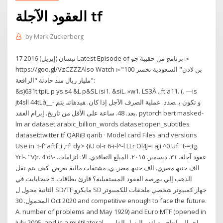
العقود الآجلة tf
by
Mark Zuckerberg
17 نيسان (إبريل) 2016 Latest Episode of برنامج من حقيبة جو ▻
https://goo.gl/VzCZZZAlso Watch ▻"بن لادن" السعودية تخسر 100
مليار ريال منذ حادثة "الرافعة":
&s)631t tpiL p ys.s4 &L p&SL isi1. &siL. »w1. LS3Â .,ft a11. (. —is
jt4sll 44tLà__- ﻭ ﺗﻜﻮﻥ ﺑ. ﺼﺪﺩ. ﻋﻤﻠﻴﺔ ﺍﻟﺼﺮﻑ ﺍﻵﺟﻞ ﺇﺫﺍ ﻛﺎﻥ. ﻔﻴﺬﻫﺎﺗﻨ. ﻳﺘﻢ
ﺑﻌﺪ. 48. ﺳﺎﻋﺔ ﻋﻠﻰ ﺍﻷﻗﻞ ﻣﻦ ﺗﺎﺭﻳﺦ. ﺇﺑﺮﺍﻡ ﺍﻟﻌﻘﺪ. pytorch bert masked-
lm ar dataset:arabic_billion_words dataset:open_subtitles
dataset:twitter tf QARiB qarib · Model card Files and versions
Use in t-f"aftf ,i ,rf' dy> {iU ol-r 6-i-l^-l LLr Ol4J=i aJi ^0 Uf: 't-=;tg.
Yrl-. "V)r. 4'd\- ﻋﻘود آﺟﻟﺔ. ٣١. دﯾﺳﻣﺑر. ٢٠١٥. اﻟﻣﺑﻟﻎ اﻟﺗﻌﺎﻗدي. اﻻ. ﻟﺗزاﻣﺎت.
اﻟف ﺟﻧﯾﮫ ﻣﺻري. اﻟف ﺟﻧﯾﮫ ﻣﺻر. ي. ﻣﺷﺗﻘﺎت ﻣﺎﻟﯾﺔ ﺑﻐرض كيف يتم نقل
الذهب إلي بورصة العقود المستقبلية؟ قارئ بطاقات 5 جيجابايت في
الثانية محول ل SD/TF مايكرو SD جهاز كمبيوتر شخصي ملحقات للكمبيوتر
المحمول. 30 Oct 2020 and competitive enough to face the future.
A. number of problems and May 1929) and Euro MTF (opened in
July 2005. and is a multilateral إجمالي إنتاج مصائد ماليزيا والفلبين