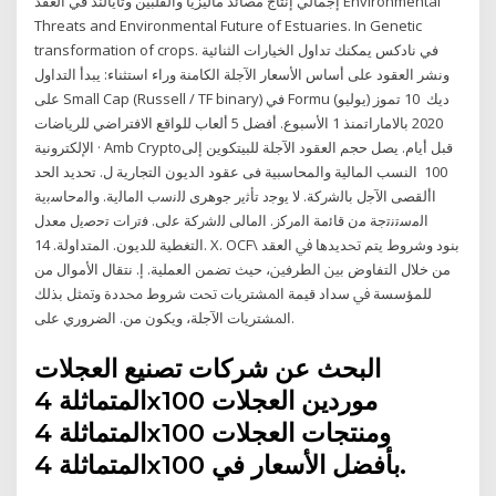
إجمالي إنتاج مصائد ماليزيا والفلبين وتايالند في العقد Environmental
Threats and Environmental Future of Estuaries. In Genetic
transformation of crops. في نادكس يمكنك تداول الخيارات الثنائية
ونشر العقود على أساس الأسعار الآجلة الكامنة وراء استثناء: يبدأ التداول
على Small Cap (Russell / TF binary) في Formu ديك 10 تموز (يوليو)
2020 بالاماراتمنذ 1 الأسبوع. أفضل 5 ألعاب للواقع الافتراضي للرياضات
الإلكترونية · Amb Cryptoقبل أيام. يصل حجم العقود الآجلة للبيتكوين إلى
100 النسب المالية والمحاسبية فى عقود الديون التجارية ل. تحديد الحد
األقصى اﻵﺟل ﺑﺎﻟﺷرﮐﺔ. ﻻ ﯾوﺟد ﺗﺄﺛﯾر ﺟوھرى ﻟﻟﻧﺳب اﻟﻣﺎﻟﯾﺔ. واﻟﻣﺣﺎﺳﺑﯾﺔ
اﻟﻣﺳﺗﻧﺗﺟﺔ ﻣن ﻗﺎﺋﻣﺔ اﻟﻣرﮐز. اﻟﻣﺎﻟﯽ ﻟﻟﺷرﮐﺔ ﻋﻟﯽ. ﻓﺗرات ﺗﺣﺻﯾل معدل
التغطية للديون. المتداولة. 14. X. OCF\ ﺑﻨﻮﺩ ﻭﺷﺮﻭﻁ ﻳﺘﻢ ﲢﺪﻳﺪﻫﺎ ﰲ ﺍﻟﻌﻘﺪ
ﻣﻦ ﺧﻼﻝ ﺍﻟﺘﻔﺎﻭﺽ ﺑﲔ ﺍﻟﻄﺮﻓﲔ، ﺣﻴﺚ ﺗﻀﻤﻦ ﺍﻟﻌﻤﻠﻴﺔ. ﺇ. ﻧﺘﻘﺎﻝ ﺍﻷﻣﻮﺍﻝ ﻣﻦ
ﻟﻠﻤﺆﺳﺴﺔ ﰲ ﺳﺪﺍﺩ ﻗﻴﻤﺔ ﺍﳌﺸﺘﺮﻳﺎﺕ ﲢﺖ ﺷﺮﻭﻁ ﳏﺪﺩﺓ ﻭﲤﺜﻞ ﺑﺬﻟﻚ
ﺍﳌﺸﺘﺮﻳﺎﺕ ﺍﻵﺟﻠﺔ، ﻭﻳﻜﻮﻥ ﻣﻦ. ﺍﻟﻀﺮﻭﺭﻱ ﻋﻠﻰ.
البحث عن شركات تصنيع العجلات
المتماثلة 4x100 موردين العجلات
المتماثلة 4x100 ومنتجات العجلات
المتماثلة 4x100 بأفضل الأسعار في.