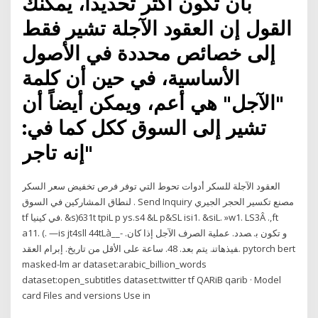
بأن تكون أكثر تحديداً، يمكنك
القول إن العقود الآجلة تشير فقط
إلى خصائص محددة في الأصول
الأساسية، في حين أن كلمة
"الآجل" هي أعم، ويمكن أيضاً أن
تشير إلى السوق ككل كما في:
"إنه تاجر
العقود الآجلة للسكر أدوات تحوط التي توفر فرص تخفيض سعر السكر
لنطاق المشاركين في السوق . Send Inquiry مصنع تكسير الحجر الجيري
tf في كينيا. &s)631t tpiL p ys.s4 &L p&SL isi1. &siL. »w1. LS3Â .,ft
a11. (. —is jt4sll 44tLà__- ﻭ ﺗﻜﻮﻥ ﺑ. ﺼﺪﺩ. ﻋﻤﻠﻴﺔ ﺍﻟﺼﺮﻑ ﺍﻵﺟﻞ ﺇﺫﺍ ﻛﺎﻥ.
ﻔﻴﺬﻫﺎﺗﻨ. ﻳﺘﻢ ﺑﻌﺪ. 48. ﺳﺎﻋﺔ ﻋﻠﻰ ﺍﻷﻗﻞ ﻣﻦ ﺗﺎﺭﻳﺦ. ﺇﺑﺮﺍﻡ ﺍﻟﻌﻘﺪ. pytorch bert
masked-lm ar dataset:arabic_billion_words
dataset:open_subtitles dataset:twitter tf QARiB qarib · Model
card Files and versions Use in