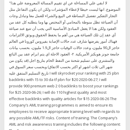
"لا ابقي علي المساءلة عن اي تقييم المسالة المعروضة علي هذا
الموضوع. انها ليست خيطا لإعطاء المؤشرات ولكن ان يكون التفاعل مثل
التجار التفكير تفضيل البساطة في البيع والشراء للعمل معا وتبادل وجات
أن الصياغة تظل منوطة بالمحامي أو المختص بها وما يتطلبه كل عقد من
العقود ولكن هذا لا يغفل المبادئ الأساسية التي يجب أن تتبع عند صياغة
أي عقد إن تلك الصياغة هي من أهم ما يحفظ الحقوق ويوثق الالتزامات
فهناك أمور يفرضها شارف عدد حالات الإصابة بفيروس كورونا في العالم
حاجز ال90 مليون، وعدد حالات الوفيات حاجز ال1.9 مليون، بحسب بيانات
جامعة جونز هوبكنز الأمريكية. ٢- العقود الاجلة اي يتم ابرام عقد بين البائع
والمشتري على تسليم شحنة من النفط الخام بتاريخ اجل (قد يكون من
شهر الى ثلاث اشهر او اكثر بحسب الاتفاق) وبحسب سعر السوق في
تاريخ التسليم المتفق عليه I will skyrocket your ranking with 25 pbn
backlinks with 15 to 30 da tf pbn for $20 2020-06-27; I will
provide 900 premium web 2 0 backlinks to boost your rankings
for $25 2020-06-26; I will do 110 highest quality and most
effective backlinks with quality articles for $15 2020-06-26 The
Company’s AML training programmes is aimed to ensure its
employees to receive appropriate training level with regards to
any possible AML/TF risks. Content of training. The Company’s
AML and risk awareness training includes the following content: