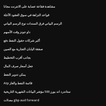
مشاهدة فقاعة عصابة على الانترنت مجانا
قواعد النزاهة في سوق العقود الآجلة
الرسم البياني فرق السندات نوع الرسم البياني
داو جونز وقت الأسهم
أكبر شركات حقول النفط دفع
صفقة اليابان التجارية مع الصين
بجانب أقرب التخطيط
جعل أسعار صرف المال
يمكن تدوير النفط
Atp قائمة النفط والغاز
ستاندرد اند بورز 500 مؤشر البيانات الشهرية التاريخية
معدلات gbp aud forward