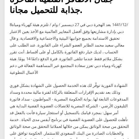
جذابة للتحميل مجانا.
8‏‏/12‏‏/1441 بعد الهجرة دبي في 27 ديسمبر / وام / تلتزم هيئة كهرباء ومياه
دبي بإدارة مشاريعها وفق أفضل المعايير العالمية مع الأخذ بعين الاعتبار
تحقيق الاستدامة بجميع جوانبها البيئية والاجتماعية والاقتصادية. و قال
معالي سعيد محمد الطاير العضو الشراء على الفاتورة. عند الطلب على
الحساب ، لديك خيار دفع الفاتورة بالكامل أو على أقساط. أنت تقرر
بشكل ملائم فقط عندما تتلقى الفاتورة. فترة الدفع دائمًا 14 يومًا. هيئة
كهرباء ومياه دبي تعزز سعادة المجتمع عبر المساهمة الفعالة في دعم
الأعمال التطوعية
الشهادة الفورية توفِّر لك هذه الخدمة الحصول على الشهادة بشكل فوري
وذلك بعد تقديم الإقرارات المتعلقة بالزكاة لفترة مالية محددة وسداد
المدفوعات التابعة لها. بوابة الحكومة المصرية - المواطنون - سداد فاتورة
التليفون الأرضي - الشركة المصرية للاتصالات العضوية الفضية البداية هي
أمر سهل: بمجرد قيامك بالتسجيل أو استئجار سيارة فأنت بالفعل قد
تأهلت للحصول على العضوية الفضية في برنامج آيفس مدى الحياة . خدمة
التحقق من صحة الوثائق يمكن من خلالها لعملائنا التحقق من صحة الوثائق
والخطابات الصادرة من البنك السعودي للاستثمار. الحكومة توافق على