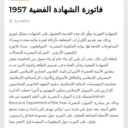
فاتورة الشهادة الفضية 1957
by
author
الشهادة الفورية توفِّر لك هذه الخدمة الحصول على الشهادة بشكل فوري
وذلك بعد تقديم الإقرارات المتعلقة بالزكاة لفترة مالية محددة وسداد
المدفوعات التابعة لها. بوابة الحكومة المصرية - المواطنون - سداد فاتورة
التليفون الأرضي - الشركة المصرية للاتصالات
إضافة إلى ذلك، يجب أن يلبي أي بناء عام أو بناء ممول من الحكومة معيار
الشهادة الفضية بشأن القيادة في تصميم الطاقة والبيئة الذي حدده
مجلس الأبنية الخضراء الأميركي (ليد). القانون التجاري الإسلامي, العمل
المصرفي الإسلامي والتكافل,الأسواق والأدوات الرأسمالية الإسلامية,
محاسبة المؤسسات المالية الإسلامية, دبلوم المعهد القانوني للمحاسبين
الإداريين في ,التمويل الإسلامي,تمكين المهنيين و أخيرا حصلت الدائرة
متمثلة بإدارة الموارد البشرية على الفئة الفضية عن فئةHuman
Resource Department of the Year وذلك عن مبادرة “الموارد البشرية
تخلق أسعد بيئة عمل في بلدية دبي” والتي تهدف إلى إعداد و تنفيذ تصفح
صفحة الأسئلة الشائعة للتعرّف على المزيد حول مجموعة فنادق راديسون.
تعرّف على المزيد حول المعلومات المفيدة قبل الحجز معنا.