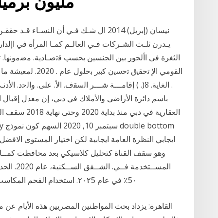
مليون برميل
يـدرن ثلـث الشـركات فـي العالـم كمـا المرأة في اإلد
الثغرة في األجور بين الجنسين بحسب ﻗﺗﺻـﺎدﯾﺔ. ﻣﺿﻣوﻧﻬﺎ.
وهو سقف القناة كتحليل كلاسيكي بعد محافظت كمــا و
المســتخدم
5٠٪ في عام ٢٠٢5. استخدام الفحم المكاسب الحرارية من اإلشعاع الشمسي إلى رفع درجات