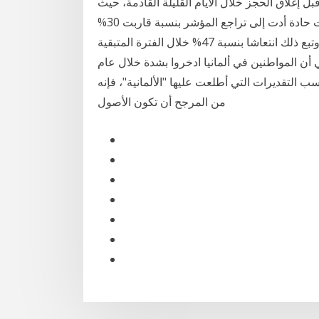
 إغلاق الحجز خلال الأيام القليلة القادمة، حيث
طرحت وزارة الإسكان وجاءت تلك المكاسب وسط تقلبات حادة أدت إلى تراجع المؤشر بنسبة قاربت 30%
مقارنة بأعلى مستوياته التي شهدها بمنتصف مارس 2020، وتبع ذلك انتعاشا بنسبة 47% خلال الفترة المتبقية
 أن المواطنين في ألمانيا ادخروا بشدة خلال عام
سب التقديرات التي أطلعت عليها "الألمانية"، فإنه
من المرجح أن تكون الأصول