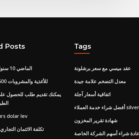
d Posts
Tags
عقد ميسي مع سعر برشلونة
متوسط ​​rpi الماضي 10 سنوات
معدل التضخم علامة جيدة
مؤشر stoxx 600 للأغذية والمشروبات
اتفاقية أسعار آجلة
يمكنك تقديم طلب للحصول على 
الطبي
العملاء silverdale
s dolar lev
شهادة تقرير المخزون
تكلفة الائتمان التجاري 210 صافي 30
عادة شراء أسهم الشركة الخاصة