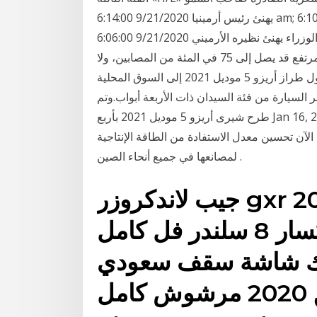
يهنئ رئيس أرمينيا 9/21/2020 6:14:00 am; سمو نائب الأمير يهنئ رئيس أرمينيا 9/21/2020 6:10:00 am;
رئيس مجلس الوزراء يهنئ نظيره الأرميني 9/21/2020 6:06:00 am Jan 15, 2021 · فيروس نيباه الذي تنقله
الخفافيش إلى الإنسان لديه معدل وفيات مرتفع قد يصل إلى 75 في المئة من المصابين، ولا Jan 17, 2021 ·
أعلنت شركة شيرى الصينية لصناعة السيارات، عن وصول طراز أريزو 5 موديل 2021 إلى السوق المحلية
ل الربع الأخير من العام الماضي 2020، وتعتبر السيارة من فئة السيدان ذات الأربعة أبواب.وتم
طرح شيرى أريزو 5 موديل 2021 بأربع Jan 16, 2021 · جيلي تسعى لرفع سقف إنتاج الكهربائية بصفتها مالكا
 ، تريد جيلي الآن تحسين معدل الاستفادة من الطاقة الإنتاجية
لمصانعها في جميع أنحاء الصين .
جيب لاندكروزر gxr 2009 معدل 2020 , للبيع
جيب لاندكروزر 2009 جكسار 8 سلندر فل كامل
لوك شاشة سقف سعودي
معدل الى جكسار تورينق 2020 مرشوش كامل