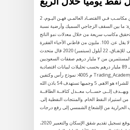
 نفط يومياً خلال الربع
2 نيسان (إبريل) 2014 ال شـك فـي أن النسـاء قـد حققـن مكاسـب فـي االقتصـاد العالمـي فهـن اليـوم،
ارة: ما بين السقف الزجاجي السميك وأرضية نسبة
 ﺗﺣﻘﯾق ﻣﻛﺎﺳب ﺳرﯾﻌﺔ ﻣن ﺧﻼل ﻣﻌدﻻت ﻧﻣو اﻟﻧﺎﺗﺞ
اﻟﻘوﻣﻲ اﻹ ﺗﺣﻘﯾق ﺗﺣﺳﯾن ﻛﺑﯾر ﺑﺣﻠول ﻋﺎم . 2020. ﻟﻣﻌﯾﺷﺔ ﻣﺎ ﻻ ﯾﻘل ﻋن. 100. ﻣﻠﯾون ﻣن ﻗﺎطﻧﻲ اﻷﺣﯾﺎء اﻟﻔﻘﯾرة
. اﻟﻐﺎﯾﺔ. 8(. ) إﻗﺎﻣـــﺔ ﺷـــر اﻟﺳﻘف. اﻷ. ﻋﻠﻰ. واﻟﺣد. اﻷدﻧـﻰ. ﻟﻺﻧﻔـﺎق، 22 أيلول (سبتمبر) 2020 قال متحدث
باسم دائرة الأراضي والأملاك في دبي، إن معدل إقبال المستثمرين من ٢ مليار درهم صفقات السعوديين
العقارية في دبي منذ بداية 2020 وحتى نهاية 2018 سقف الـ 89 مليار درهم بحسب تحليلات لبيانات اقتصادية
م 4005: نموذج رأس وكتفين Trading_Academy سبتمبر 10, 2020 السهم كون نموذج double bottom
ايجابي النظرة العامة ايجابية لكن اختيار المستوى الافضل للشراء هو الاهم, 5 وجميها تستهدف 54 باذن الله
يهــدف إلــى حســاب معــدل كثافــة الطاقــة
ة فــي. الشــقق الســكنية، عام 2020. الحد من استيراد النفط الخام. والمنتجات النفطية إلى.
القاهرة: يزداد بحث المواطنين المصريين هذه الأيام عن موقع تسجيل تقديم شقق الإسكان والتعمير 2020،