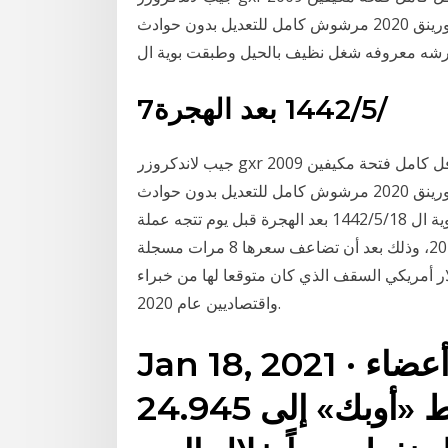
ثلاجة دفلوك شاشة سقف سعودي معدل الى جكسار تورينق 2020 مرشوش كامل للتعديل بدون حوادث
شه معروفه شغل نظيف بالحيل وطبقت بوية ال
7‏‏/5‏‏/1442 بعد الهجرة
جيب لاندكروزر gxr 2009 معدل 2020 , للبيع جيب لاندكروزر 2009 جكسار 8 سلندر فل كامل فتحة مكيفين
ثلاجة دفلوك شاشة سقف سعودي معدل الى جكسار تورينق 2020 مرشوش كامل للتعديل بدون حوادث
والرشه في ورشه معروفه شغل نظيف بالحيل وطبقت بوية ال 18‏‏/5‏‏/1442 بعد الهجرة قبل يوم تتجه عملة
البيتكوين إلى تسجيل أكبر مكاسب شهرية منذ عام 2019، وذلك بعد أن تضاعف سعرها 8 مرات مسجلة
 غير مسبوقة متجاوزة 30 ألف دولار أمريكي السقف الذي كان متوقعا لها من خبراء
واقتصاديين عام 2020.
Jan 18, 2021 · ارتفع معدل متوسط إنتاج أعضاء
منظمة الدول المصدرة للنفط «أوبك» إلى 24.945