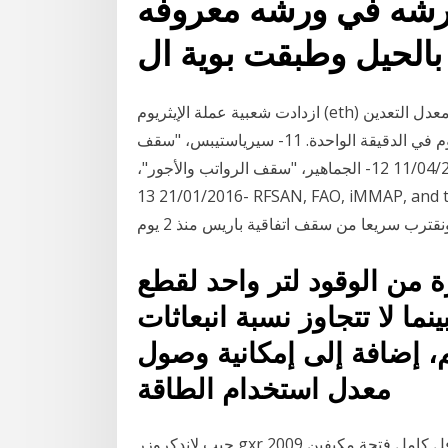
لرشه في ورشه معروفه
لحيل وطبقت بوية ال
ازدادت شعبية عملة الإيثريوم (eth) في عام 2020، إذ ارتفعت قيمتها لتتجاوز 350 دولاراً، وازداد معدل التعدين
أيضاً ليصل إلى 2 إيثريوم كل 15 ثانية، أو ما يعادل 8 إيثريوم في الدقيقة الواحدة. 11- سيرياستيبس، "سقف
الرواتب في سورية بين 23300 و 38800"، 11/04/2011 12- الجماهير، "سقف الرواتب والأجور"،
21/01/2016 13- RFSAN, FAO, iMMAP, and the Food Security cluster, “Food security and …
ة من الوقود لتر واحد لقطع
21 كيلومترا، بينما لا تتجاوز نسبة انبعاثات
 الكربون 98 جم/كم، إضافة إلى إمكانية وصول
معدل استخدام الطاقة
جيب لاندكروزر gxr 2009 معدل 2020 , للبيع جيب لاندكروزر 2009 جكسار 8 سلندر فل كامل فتحة مكيفين