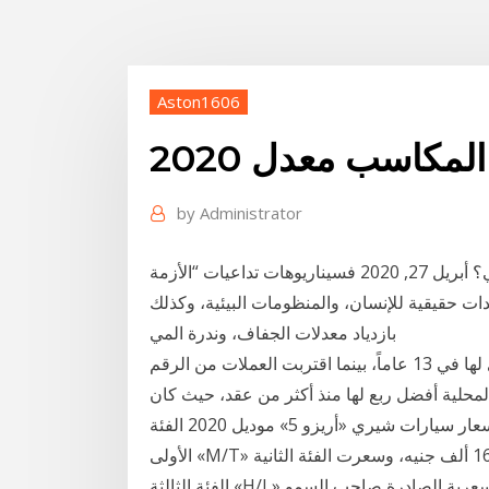
Aston1606
مكاسب معدل 2020
by
Administrator
هل سترفع أزمة كورونا سقف التأهب لأثار التغير المناخي؟ أبريل 27, 2020 فسيناريوهات تداعيات “الأزمة
ات حقيقية للإنسان، والمنظومات البيئية، وكذلك
بازدياد معدلات الجفاف، وندرة المي
أنهت أسهم الدول النامية عام 2020 عند أعلى مستوى لها في 13 عاماً، بينما اقتربت العملات من الرقم
سندات العملة المحلية أفضل ربع لها منذ أكثر من عقد، حيث كان
المستثمرون يحدقون بأكثر من 17 تريليون استقرت أسعار سيارات شيري «أريزو 5» موديل 2020 الفئة
الأولى «M/T» عند مستوى 169.9 ألف جنيه، وسعرت الفئة الثانية «A/T Baseline» بنحو 189 ألف، وقدرت
الفئة الثالثة «H/L» بسعر 203 ألف جنيه خلال أبريل الحالي، وفقًا للقائمة السعرية الصادرة صاحب السمو