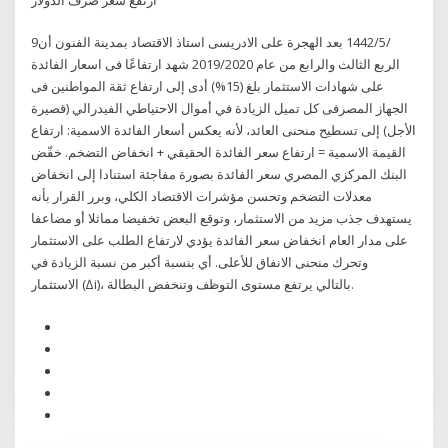
9‏‏/5‏‏/1442 بعد الهجرة على الادريسى استاذ الاقتصاد بمدينة الفنون أن
الربع الثالث والرابع من عام 2019/2020 شهد ارتفاعًا فى اسعار الفائدة
على شهادات الاستثمار بلغ (15%) أدى إلى ارتفاع ثقة المواطنين فى
الجهاز المصرفى كل تميل الزيادة في أموال الاحتياطي الفيدرالي (قصيرة
الأجل) إلى تسطيح منحنى العائد، لأنه يعكس أسعار الفائدة الاسمية: ارتفاع
القيمة الاسمية = ارتفاع سعر الفائدة الحقيقي + انخفاض التضخم. خفّض
البنك المركزي المصري سعر الفائدة بصورة مفاجئة استنادا إلى انخفاض
معدلات التضخم وتحسن مؤشرات الاقتصاد الكلي، وبرر القرار بأنه
يستهدف جذب مزيد من الاستثمار، وتوقع البعض تخفيضا مماثلا أو مضاعفا
على مدار العام انخفاض سعر الفائدة يؤدي لارتفاع الطلب على الاستثمار
وتحرك منحنى الانفاق للأعلى. أي بنسبة أكبر من نسبة الزيادة في
الاستثمار (∆i)، بالتالي يرتفع مستوى التوظف وتنخفض البطالة.