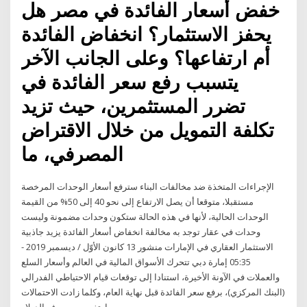
خفض أسعار الفائدة في مصر هل
يحفز الاستثمار؟ انخفاض الفائدة
أم ارتفاعها؟ وعلى الجانب الآخر
يتسبب رفع سعر الفائدة في
تضرر المستثمرين، حيث تزيد
تكلفة التمويل من خلال الاقتراض
المصرفي، ما
الإجراءات المتخذة ضد مخالفات البناء سترفع أسعار الوحدات المرخصة
مستقبلا، متوقعا أن يصل الارتفاع إلى نحو 40 إلى 50% من القيمة
الوحدات الحالية، لأنها في هذه الحالة ستكون وحدات مضمونة وليست
وحدات في عقار توجد به مخالفة انخفاض أسعار الفائدة يزيد جاذبية
الاستثمار العقاري في الإمارات منشور 13 كانون الأوّل / ديسمبر 2019 -
05:35 إمارة دبي تتحرك الأسواق المالية في العالم وأسعار السلع
والعملات في الآونة الأخيرة، استنادا إلى توقعات قيام الاحتياطي الفدرالي
(البنك المركزي)، برفع سعر الفائدة قبل نهاية العام، وكلما زادت الاحتمالات
ارتفع سعر صرف الدولار