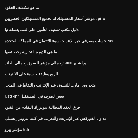
ما هو مكتشف العقود
مؤشر أسعار المستهلك لنا لجميع المستهلكين الحضريين cpi-u
دليل مكتب تصنيف التأمين على لقب بنسلفانيا
فتح حساب مصرفي عبر الإنترنت سوء الائتمان في المملكة المتحدة
ما هي الدورة التجارية وخصائصها
ويلشاير 5000 إجمالي مؤشر السوق إجمالي العائد
الربح وظيفة حاسبة على الانترنت
متجر وول مارت للتسوق عبر الإنترنت والتقاط في المتجر
Usd-inr سعر الصرف في المستقبل
خرق العقد المطالبة نيويورك التقادم من القيود
تداول الفوركس عبر الإنترنت والتدريب في كينيا نيروبي إيستلي
مؤشر بيرو hdi