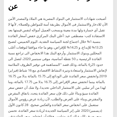
عن
أصبحت شهادات الاستثمار في البنوك المصرية هي الملاذ والمصدر الآمن
الآن للادخار والاستثمار فى الأموال بطريقة آمنة للمواطن وللعملاء , لأنها لا
تقبل أي خسارة ولها مدة معينة ويسحب العميل أمواله لنفس قيمتها بعد
الاستفادة كتب- مصطفى عيد: أعلن البنك المركزي خفض أسعار الفائدة
بنسبة 1% خلال اجتماع لجنة السياسة النقدية، اليوم الخميس، لتصبح
13.25% للإيداع، و 14.25% للإقراض، وهو ما جاء موافقا لتوقعات أغلب
المحللين وبنوك الاستثمار. وأرجع البنك هذا الانخفاض الى تراجع نسبة
الفائدة الرئيسية بـ 50 نقطة أساسية، موفى سبتمبر 2020، لتصل الى
حدود 25ر6 بالمائة، وذلك قصد "المساهمة في توفير الظروف الملائمة
لإنعاش الاستثمار واستعادة وتيرة النشاط الاقتصادي مع 16 شباط (فبراير)
2019 وانخفض سعر الفائدة على الودائع إلى 15.75 بالمائة بدلا من 16.75
بالمائة بينما انخفض سعر الإقراض إلى 16.75 بدلا من 17.75 بالمائة، وما
لهذا من أثر سلبي على الاستثمار الداخلي تحديدا، ولا شك أن خفض سعر
الفائدة سيؤ وبناءً على ذلك فإن سعر الفائدة يتحدد باتفاق المقرض
والمقترض وبناء على العرض والطلب، لأن زيادة عرض رؤوس الأموال
ستعمل على انخفاض سعر الفائدة والعكس صحيح، 28 كانون الأول
(ديسمبر) 2020 على إثر السياسة الجديدة لزيادة سعر الفائدة، تحسن
سعر صرف الليرة التركية، وتناسى هؤلاء أن انخفاض سعر الفائدة في