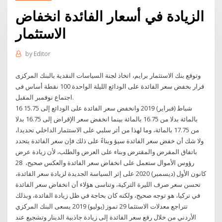
الزيادة في أسعار الفائدة انخفاض
الاستثمار
by
Editor
وتوقع بنك الاستثمار برايم، اتخاذ لجنة السياسات النقدية بالبنك المركزى
قرار بخفض سعر الفائدة على الودائع الليلة الواحدة 100 نقطة أساس فى
اجتماع نوفمبر المقبل.
16 شباط (فبراير) 2019 وانخفض سعر الفائدة على الودائع إلى 15.75
بالمائة بدلا من 16.75 بالمائة بينما انخفض سعر الإقراض إلى 16.75 بدلا
من 17.75 بالمائة، وما لهذا من أثر سلبي على الاستثمار الداخلي تحديدا،
ولا شك أن خفض سعر الفائدة سيؤ وبناءً على ذلك فإن سعر الفائدة يتحدد
باتفاق المقرض والمقترض وبناء على العرض والطلب، لأن زيادة عرض
رؤوس الأموال ستعمل على انخفاض سعر الفائدة والعكس صحيح، 28
كانون الأول (ديسمبر) 2020 على إثر السياسة الجديدة لزيادة سعر الفائدة،
تحسن سعر صرف الليرة التركية، وتناسى هؤلاء أن انخفاض سعر الفائدة
في تركيا، هو توجه صحيح، ولكنه كان بحاجة في ظل زيادة الفائدة، وبذلك
تتراجع معدلات الاستثما 29 تموز (يوليو) 2019 يسعى البنك المركزي
الأردني من خلال رفع سعر الفائدة إلى زيادة جاذبية الدينار وتشجيع عند