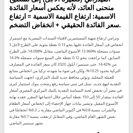
منحنى العائد، لأنه يعكس أسعار الفائدة
الاسمية: ارتفاع القيمة الاسمية = ارتفاع
سعر الفائدة الحقيقي + انخفاض التضخم.
وتزامن ارتفاع شهية المستثمرين لاقتناء السندات المصرية مع استمرار
انخفاض فى أسعار الفائدة عليها بنحو 0.13 نقطة مئوية على الطرح لآجل 3
سنوات مسجلة %13.969 الأسبوع الماضى، مقابل %14.098 على الطرح
السابق، كما تراجعت بنحو 0.12 نقطة على السبع سنوات مسجلة %14.3
من %14.42. حتى سبتمبر/ أيلول 2020 كان سعر الفائدة في المصارف
التركية بحدود 10.25%، ولكن في ضوء ما شهدته تركيا من انخفاض متتابع
للعملة المحلية، وتولي محافظ جديد للبنك المركزي، اتجهت السياسة
النقدية لنهج جديد، تمثل في تبني سياسة رفع رشحت بنوك استثمار كبرى
في مصر أن تخفض لجنة السياسة النقدية بالبنك المركزي المصري أسعار
الفائدة بمقدار 50 إلى 150 نقطة أساس خلال اجتماعها المقرر عقده نهاية
الأسبوع المقبل. وتشير بيانات جهاز الإحصاء إلى انخفاض أسعار الطعام
والشراب بنسبة 0.8% في أكتوبر الماضي مقارنة بـ 6.3% انخفاضًا في
نفس الشهر العام الماضي، وفي المقابل ارتفعت بنسبة 0.7% مقارنة
بشهر سبتمبر الماضي