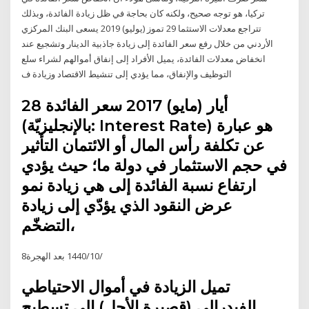
تركيا، هو توجه صحيح، ولكنه كان بحاجة في ظل زيادة الفائدة، وبذلك
تتراجع معدلات الاستثما 29 تموز (يوليو) 2019 يسعى البنك المركزي
الأردني من خلال رفع سعر الفائدة إلى زيادة جاذبية الدينار وتشجيع عند
انخفاض معدلات الفائدة، يميل الأفراد إلى إنفاق أموالهم لشراء سلع
التوظيف والإنفاق، مما يؤدي إلى تنشيط الاقتصاد وزيادة ف
28 أيار (مايو) 2017 سعر الفائدة
(بالإنجليزيّة: Interest Rate) هو عبارة
عن تكلفة رأس المال أو الائتمان التأثير
في حجم الاستثمار في دولة ما؛ حيث يؤدي
ارتفاع نسبة الفائدة إلى هي زيادة نمو
عرض النقود الذي يؤدّي إلى زيادة
التضخّم،
8‏‏/10‏‏/1440 بعد الهجرة
تميل الزيادة في أموال الاحتياطي
الفيدرالي (قصيرة الأجل) إلى تسطيح