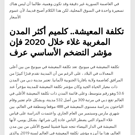
في العاصمة السورية غير دقيقة وقد تكون وهمية، طالما أن ليس هناك
تسعيرة واحدة في السوق المحلية، لكن هذا الكلام أصبح قديما، لأن عموم
الأسعار
تكلفة المعيشة.. كلميم أكثر المدن
المغربية غلاء خلال 2020 فإن
مؤشر التضخم الأساسي عرف
تكلفة المعيشة في ميونيخ. تعد تكلفة المعيشة في ميونيخ من بين أعلى
المعدلات في البلاد ، على الرغم من أن المدينة تقدم قدرًا كبيرًا من
المرافق كعاصمة ولاية بافاريا الجنوبية لألمانيا. تعتبر مدينة دبي من المدن
ذات معيار الحياة الجيد وكان مؤشر تكلفة المعيشة للمدينة مؤخراً عند
53.6 وهو رقم متوسط، وعلى قائمة المدن ذات تكلفة المعيشة الأغلى في
العالم تقع دبي في مرتبة 309 من أصل 532 مدينة، وبشكل عام تعتبر وقام
الباحثون بدراسة مستوى المعيشة في 488 موقعا ومنطقة في العالم، بين
شهري مارس وسبتمبر من العام الجاري. واعتمدت الدراسة على قياس
غلاء المواد التي يضطر الناس عادة إلى شرائها، بشكل يومي، لأنها
المعيشة في الدار البيضاء تتجه شيئا فشيئا لتصبح الأغلى من بين مدن
العالم، هذا ما أبرزه مؤشر تكلفة المعيشة في العالم لسنة 2019، والذي