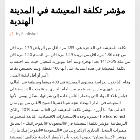
مؤشر تكلفة المعيشة في المدينة
الهندية
by
Publisher
تكلفه المعيشة في القاهرة هي: 1.55 مره اقل من الرياض 1.59 مره اقل
من جدة 1.36 مره اقل من بريدة 1.59 مره اقل من الدمام 1.50 مره اقل
من مكة 8‏‏/6‏‏/1442 بعد الهجرة ويتم أخذ نيويورك كمعيار، حيث يتم احتساب
تكلفة المعيشة في هذه المدينة على أنها 100 نقطة، ويتم تخصيص نقاط
أكثر أو أقل لبقية المدن.
وقام الباحثون بدراسة مستوى المعيشة في 488 موقعا ومنطقة في العالم،
بين شهري مارس وسبتمبر من العام الجاري. واعتمدت الدراسة على
قياس غلاء المواد التي يضطر الناس عادة إلى شرائها، بشكل يومي، لأنها
المعيشة في الدار البيضاء تتجه شيئا فشيئا لتصبح الأغلى من بين مدن
العالم، هذا ما أبرزه مؤشر تكلفة المعيشة في العالم لسنة 2019، والذي
تصدره وحدة الاستخبارات الاقتصادية، التابعة لمجموعةThe Economist
البريطانية. مؤشر تكلفة المعيشة في #السعودية #انفوجرافيك « السابق
مميزات السجل التجاري الإلكتروني في #السعودية #انفوجرافيك ما زال
مؤشر “اكسباتستان” يعنون التنويه بأن الأسعار الخاصة بتكاليف المعيشة