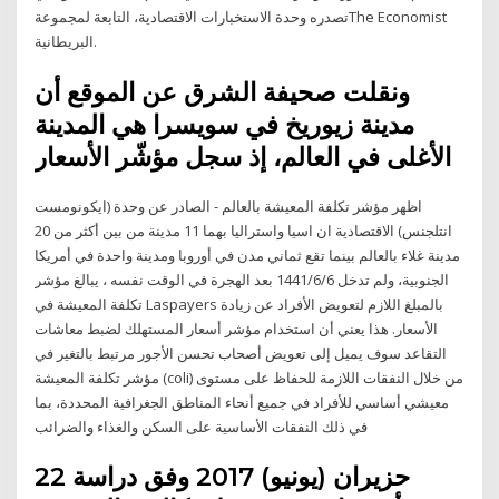
تصدره وحدة الاستخبارات الاقتصادية، التابعة لمجموعةThe Economist
البريطانية.
ونقلت صحيفة الشرق عن الموقع أن
مدينة زيوريخ في سويسرا هي المدينة
الأغلى في العالم، إذ سجل مؤشّر الأسعار
اظهر مؤشر تكلفة المعيشة بالعالم - الصادر عن وحدة (ايكونومست
انتلجنس) الاقتصادية ان اسيا واستراليا بهما 11 مدينة من بين أكثر من 20
مدينة غلاء بالعالم بينما تقع ثماني مدن في أوروبا ومدينة واحدة في أمريكا
الجنوبية، ولم تدخل 6‏‏/6‏‏/1441 بعد الهجرة في الوقت نفسه ، يبالغ مؤشر
تكلفة المعيشة في Laspayers بالمبلغ اللازم لتعويض الأفراد عن زيادة
الأسعار. هذا يعني أن استخدام مؤشر أسعار المستهلك لضبط معاشات
التقاعد سوف يميل إلى تعويض أصحاب تحسن الأجور مرتبط بالتغير في
مؤشر تكلفة المعيشة (coli) من خلال النفقات اللازمة للحفاظ على مستوى
معيشي أساسي للأفراد في جميع أنحاء المناطق الجغرافية المحددة، بما
في ذلك النفقات الأساسية على السكن والغذاء والضرائب
22 حزيران (يونيو) 2017 وفق دراسة