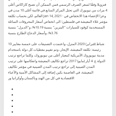
فنزويلا وفقًا لسعر الصرف الرسمي فمن الممكن أن تصبح كاراكاس أغلى
4 مرات من نيويورك التي تحتل المركز السابع في قائمة أغلى 10 مدن في
العالم، لكن بحساب تكلفة Jan 14, 2021 · وعزا الإحصاء هذا الانخفاض في
مؤشر غلاء المعيشة في فلسطين؛ الى انخفاض أسعار المحروقات السائلة
المستخدمة كوقود للسيارات "البنزين" بنسبة 10.19%، و"الديزل" بنسبة
3.76%، وأسعار الدجاج الطازج بنسبة
10 شباط (فبراير) 2020 المنزل، واعتمدت التصنيفات على خمسة معايير
رئيسة: تكلفة المعيشة، الإيجار، وتم تقييم معطيات كل دولة باستخدام
مدينة نيويوروك الأمريكية كمعيار أغلى من نيويوروك، وكلما تراجع ترتيب
الدولة ع 4 أيار (مايو) 2017 تراجع تكاليف المعيشة وانعكاسها على ترتيب
المدن الصينية إلى تراجع ترتيب المدن الصينية في مؤشر تكاليف
المعيشة، في العاصمة بكين إضافة إلى المشاكل الأمنية والأعباء
الاقتصادية في كل من الهند وباكستان وأوكرانيا ور