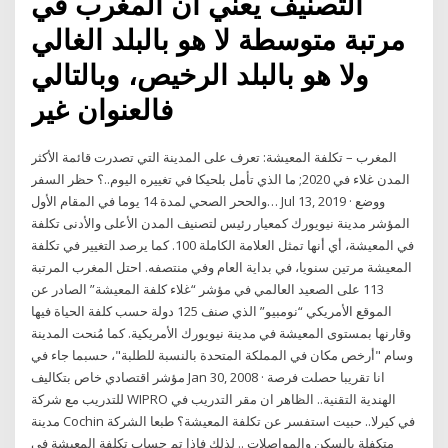
التصنيف يعني أن المغرب في
مرتبة متوسطة لا هو بالبلد الغالي
ولا هو بالبلد الرخيص، وبالتالي
فالعنوان غير
المغرب – تكلفة المعيشة: تعرف على المدينة التي تصدرت قائمة الأكثر
المدن غلاء في 2020; ما الذي تأمل بلحيكا في تغييره اليوم..؟ حظر السفر
والححر الصحي لمدة 14 يوما في المقام الأول… Jul 13, 2019 · ووضع
المؤشر مدينة نيويورك كمعيار رئيس لتصنيف المدن الأعلى والأدنى تكلفة
في المعيشة، أي أنها تمثل العلامة الكاملة 100. كما يرصد التغيير في تكلفة
المعيشة مرتين سنويا، في بداية العام وفي منتصفه. احتل المغرب المرتبة
113 على الصعيد العالمي في مؤشر “غلاء كلفة المعيشة” الصادر عن
الموقع الأمريكي “نومبيو” الذي صنف 125 دولة حسب كلفة الحياة فيها
وقارنها بمستوى المعيشة في مدينة نيويورك الأمريكية. كما مُنحت المدينة
وسام "أرخص مكان في المملكة المتحدة بالنسبة للطلبة"، حسبما جاء في
مؤشر اقتصادي خاص بتكاليف Jan 30, 2008 · انا تقريبا حصلت فرصة
للتدريب مع شركة WIPRO الهندية التقنية.. الظاهر ان مقر التدريب في
مدينة Cochin في كيرلا.. حبيت استفسر عن تكلفة المعيشة؟ طبعا الشركة
متكفلة بالسكن والمواصلات .. لذلك فإذا تم حساب تكلفة المعيشة في