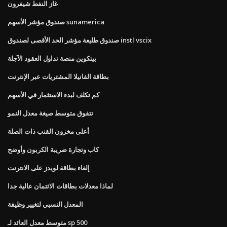
غاز النفط شيفرون
صندوق مؤشر الأسهم sunamerica
صندوق طليعة مؤشر الحد الأقصى لصندوق instl vscix
بيتكوين منصة تداول العقود الآجلة
بطاقة الفانيلا المشتريات عبر الإنترنت
كم تكلف لبدء الاستثمار في الأسهم
تتفوق متوسط ​​صيغة معدل النمو
أعلى مخزون القنب ذات الصلة
كاب وتجارة ضريبة الكربون وأوضح
إلغاء بطاقة لويدز على الانترنت
لماذا معدلات بطاقات الائتمان عالية جدا
المعدل النسبي لتغيير وظيفة
متوسط ​​معدل العائد لـ sp 500