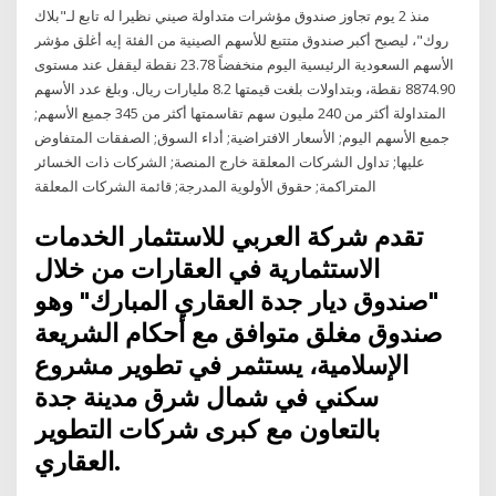
منذ 2 يوم تجاوز صندوق مؤشرات متداولة صيني نظيرا له تابع لـ"بلاك
روك"، ليصبح أكبر صندوق متتبع للأسهم الصينية من الفئة إيه أغلق مؤشر
الأسهم السعودية الرئيسية اليوم منخفضاً 23.78 نقطة ليقفل عند مستوى
8874.90 نقطة، وبتداولات بلغت قيمتها 8.2 مليارات ريال. وبلغ عدد الأسهم
المتداولة أكثر من 240 مليون سهم تقاسمتها أكثر من 345 جميع الأسهم;
جميع الأسهم اليوم; الأسعار الافتراضية; أداء السوق; الصفقات المتفاوض
عليها; تداول الشركات المعلقة خارج المنصة; الشركات ذات الخسائر
المتراكمة; حقوق الأولوية المدرجة; قائمة الشركات المعلقة
تقدم شركة العربي للاستثمار الخدمات
الاستثمارية في العقارات من خلال
"صندوق ديار جدة العقاري المبارك" وهو
صندوق مغلق متوافق مع أحكام الشريعة
الإسلامية، يستثمر في تطوير مشروع
سكني في شمال شرق مدينة جدة
بالتعاون مع كبرى شركات التطوير
العقاري.