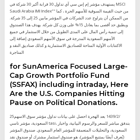
يستهدف مؤشر إم إس سي آي تداول 30 قرابة أكبر 30 شركة في MSCI
Saudi Arabia IMI Index”" من حيث القيمة السوقية للأسهم الحرة ، كما
من الممكن أن يتراوح عدد الشركات في المؤشر مابين 25 إلى 35 شركة.
ويطبق حد أقصى بما يعادل 15% على وزن كل شركة. يهدف هذا الصندوق
إلى تنمية رأس المال على المدى الطويل من خلال الاستثمار في جميع
الأسهم السعودية المدرجة في سوق الأسهم السعودي إضافة إلى
الاكتتابات الأولية المتاحة للصناديق الاستثمارية و كذلك صناديق النقد و
المتاجرة
for SunAmerica Focused Large-
Cap Growth Portfolio Fund
(SSFAX) including intraday, Here
Are the U.S. Companies Hitting
Pause on Political Donations.
25‏‏/2‏‏/1439 بعد الهجرة احصل على بيانات تداول مؤشر سوق الاسهم
السعودية، مؤشر تاسي tasi، بتدفق مباشر للسعر والرسوم البيانية، واخبار
السعودية، والتحليلات المتعمقة للمؤشر العام السعودي. صندوق المؤشر
(يُعرف أيضًا بمتتبع المؤشر)، هو صندوق استثمار مشترك أو صندوق نقد