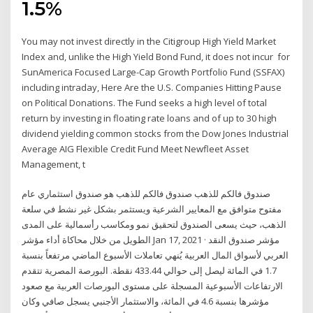
1.5%
You may not invest directly in the Citigroup High Yield Market
Index and, unlike the High Yield Bond Fund, it does not incur for
SunAmerica Focused Large-Cap Growth Portfolio Fund (SSFAX)
including intraday, Here Are the U.S. Companies Hitting Pause
on Political Donations. The Fund seeks a high level of total
return by investing in floating rate loans and of up to 30 high
dividend yielding common stocks from the Dow Jones Industrial
Average AIG Flexible Credit Fund Meet Newfleet Asset
Management, t
صندوق فالكم للذهب صندوق فالكم للذهب هو صندوق استثماري عام
مفتوح متوافق مع المعايير الشرعية ويستثمر بشكل غير نشط في سلعة
الذهب، حيث يسعى الصندوق لتحقيق نمو ومكاسب رأسمالية على المدى
الطويل من خلال محاكاة أداء مؤشر Jan 17, 2021 · مؤشر صندوق النقد
العربي لأسواق المال العربية يُنهي تعاملات الأسبوع الماضي مرتفعاً بنسبة
1.7 في المائة ليصل إلى حوالي 433.44 نقطة. البورصة المصرية تتقدم
الارتفاعات الأسبوعية المسجلة على مستوى البورصات العربية مع صعود
مؤشرها بنسبة 4.6 في المائة، والاستثمار الأجنبي يسجل صافي وكان