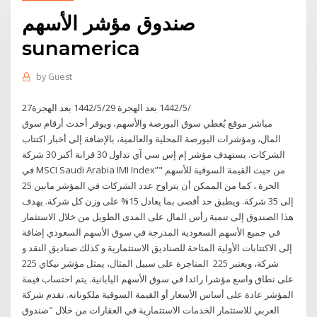
صندوق مؤشر الأسهم
sunamerica
by
Guest
27‏‏/5‏‏/1442 بعد الهجرة 29‏‏/5‏‏/1442 بعد الهجرة
مباشر موقع يُغطي سوق البورصة والأسهم، ويوفر أحدث أرقام سوق
المال، ومؤشرات البورصة المحلية والعالمية، بالإضافة إلى أخبار اكتتاب
الشركات. يستهدف مؤشر إم إس سي آي تداول 30 قرابة أكبر 30 شركة
في MSCI Saudi Arabia IMI Index”" من حيث القيمة السوقية للأسهم
الحرة ، كما من الممكن أن يتراوح عدد الشركات في المؤشر مابين 25
إلى 35 شركة. ويطبق حد أقصى بما يعادل 15% على وزن كل شركة. يهدف
هذا الصندوق إلى تنمية رأس المال على المدى الطويل من خلال الاستثمار
في جميع الأسهم السعودية المدرجة في سوق الأسهم السعودي إضافة
إلى الاكتتابات الأولية المتاحة للصناديق الاستثمارية و كذلك صناديق النقد و
المتاجرة على سبيل المثال، يمثل مؤشر نيكاي 225 ‎‎‎‎ 225 شركة، ويعتبر
على نطاق واسع مؤشرا رائدا في سوق الأسهم اليابانية. يتم احتساب قيمة
المؤشر عادة على أساس الأسعار أو القيمة السوقية ملكوناته. تقدم شركة
العربي للاستثمار الخدمات الاستثمارية في العقارات من خلال "صندوق