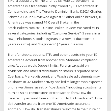
SIPC, a subsidiary of The Charles Schwab Corporation. TD
Ameritrade is a trademark jointly owned by TD Ameritrade IP
Company, Inc. and The Toronto-Dominion Bank. ©2021 Charles
Schwab & Co. Inc. Reviewed against 15 other online brokers, TD
Ameritrade was named #1 Overall Broker in the
StockBrokers.com 2019 Online Broker Review. We rated #1 in
several categories, including "Customer Service" (3 years in a
row), "Platforms & Tools" (8 years in a row), "Education" (7
years in a row), and "Beginners" (7 years in a row).
Transfer stocks, options, ETFs and other assets into your TD
Ameritrade account from another firm. Standard completion
time: About a week. Deposit limits:. Foreign tax paid on
dividends and other distributions on stocks is reported here.
Cost basis, Market discount, and Wash sale adjustments may
be shown in U2 Market activity has led to longer than expected
phone wait times. asset, or "cost basis," including adjustments
such as sales commissions or transaction fees. How do I
transfer my account from another firm to TD Ameritrade? · How
do I transfer assets from one TD Ameritrade account to
another? · How do I transfer shares Welcome to the future of