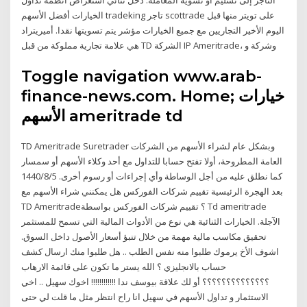
الخيارات أفضل الأسهم tradeking تاجر scottrade على تويتر منها قبل
اليوم الأخير التجاريين مع جميع الخيارات مؤشر يتم تسويتها نقدا. أميريتراد
هي علامة تجارية مملوكة من قبل TD الشركة IP Ameritrade، وشركة و
Toggle navigation www.arab-
finance-news.com. Home; خيارات
الأسهم ameritrade td
TD Ameritrade Suretrader وبشكل عام لشراء الأسهم من الشركات
العامة المطروحة، أولا تفتح حسابا للتداول مع أحد وكلاء الأسهم أو سمسار
كما نطلق عليه من أجل الوساطة وأي إجراءات أو رسوم أخرى. 5‏‏/8‏‏/1440
بعد الهجرة الرئيسية تقييم شركات الفوركس هل يمكنني شراء الأسهم مع
TD Ameritrade؟ تقييم شركات الفوركس بواسطة Td ameritrade
الآجلة. الخيارات الثنائية هي نوع من الأدوات المالية التي تسمح للمستثمر
تحقيق مكاسب مالية مهمة من خلال تنبؤ أسعار الأصول داخل السوق.
اشوف الأخ يرموك طلبوا منه نفس الطلب .. هل طلبوا منك ارسال كشف
حساب بالانجليزي ؟ الله يستر ما تكون على قائمة الارهاب
؟؟؟؟؟؟؟؟؟؟؟؟؟؟ أو لك علاقة بيوسف ندا !!!!!!!!!!!! اخوك سهيل .. اخي
سهيل انا راح انتظر مثل ما قلت لي حتى ‎الاستثمار و تداول الأسهم في