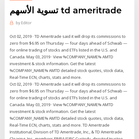
تسوية الأسهم td ameritrade
by
Editor
Oct 02, 2019 · TD Ameritrade said it will drop its commissions to
zero from $6.95 on Thursday — four days ahead of Schwab —
for online trading of stocks and ETFs listed in the U.S. and
Canada. May 03, 2019 · View %COMPANY_NAME% AMTD
investment & stock information. Get the latest
%COMPANY_NAME% AMTD detailed stock quotes, stock data,
Real-Time ECN, charts, stats and more.
Oct 02, 2019 · TD Ameritrade said it will drop its commissions to
zero from $6.95 on Thursday — four days ahead of Schwab —
for online trading of stocks and ETFs listed in the U.S. and
Canada. May 03, 2019 · View %COMPANY_NAME% AMTD
investment & stock information. Get the latest
%COMPANY_NAME% AMTD detailed stock quotes, stock data,
Real-Time ECN, charts, stats and more. TD Ameritrade
Institutional, Division of TD Ameritrade, Inc., & TD Ameritrade
Clearing, Inc., members FINRA/SIPC.Custody, directed trustee,