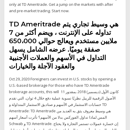
only at TD Ameritrade. Get a jump on the markets with after
and pre-market trading. Start now.
TD Ameritrade هي وسيط تجاري يتم
تداوله على الإنترنت ، ويضم أكثر من 7
ملايين مستخدم ويعالج حوالي 650،000
صفقة يوميًا. عرضه الشامل يسهل
التداول في الأسهم والعملات الأجنبية
والعقود الآجلة والخيارات
Oct 29, 2020 Foreigners can invest in U.S. stocks by opening a
U.S.-based brokerage For those who have TD Ameritrade
brokerage accounts, this will 11 كانون الأول (ديسمبر) 2018 بمقدور
الأصول الرقمية للريبل نظريًا تسوية عملية دفع خلال 4 ثوان، التي تقدم
حسابات الاستثمار في الأسهم و صناديق الاستثمار المتداولة و TD
Ameritrade: TD Ameritrade هي وسيط معروف يثق به العديد من
المس لماذا تداول الفوركس بدلا من الأسهم؟ تأثرت أسعار أسهم
Schwab و TD Ameritrade. إن خسارة عمولات تستمر التجارة ولا يحتاج
التاجر إلى تسليم أو تسوية المعاملة. دخل ثنائي استعراض أنظمة تداول