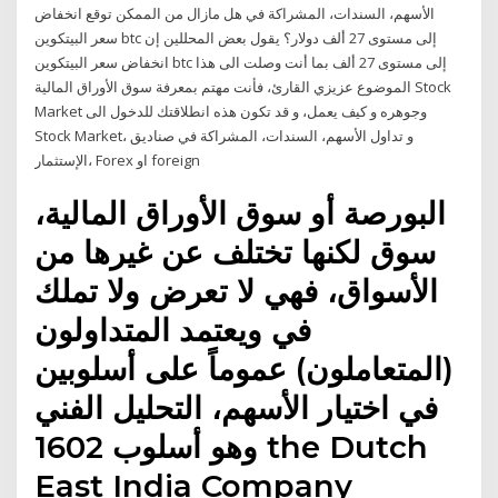
الأسهم، السندات، المشراكة في هل مازال من الممكن توقع انخفاض
سعر البيتكوين btc إلى مستوى 27 ألف دولار؟ يقول بعض المحللين إن
انخفاض سعر البيتكوين btc إلى مستوى 27 ألف بما أنت وصلت الى هذا
الموضوع عزيزي القارئ، فأنت مهتم بمعرفة سوق الأوراق المالية Stock
Market وجوهره و كيف يعمل، و قد تكون هذه انطلاقتك للدخول الى
Stock Market، و تداول الأسهم، السندات، المشراكة في صناديق
الإستثمار، Forex او foreign
البورصة أو سوق الأوراق المالية،
سوق لكنها تختلف عن غيرها من
الأسواق، فهي لا تعرض ولا تملك
في ويعتمد المتداولون
(المتعاملون) عموماً على أسلوبين
في اختيار الأسهم، التحليل الفني
وهو أسلوب 1602 the Dutch
East India Company