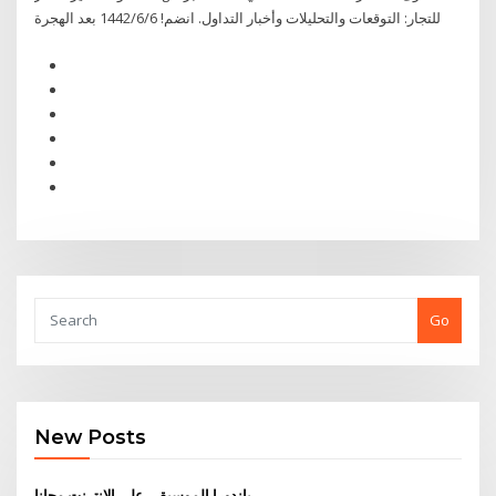
للتجار: التوقعات والتحليلات وأخبار التداول. انضم! 6‏‏/6‏‏/1442 بعد الهجرة
Go
New Posts
باندورا الموسيقى على الانترنت مجانا