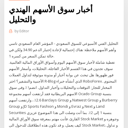
أخبار سوق الأسهم الهندي
والتحليل
by
Editor
التحليل الفني الأسبوعي للسوق السعودي - المؤشر العام السعودي تاسي
وأهم الأسهم ملاحظة: هناك إحتمالية لإعادة إختبار الدعم 34.90 ولكن في
حالة تمكن السعر من كسره 1.
تغطية شاملة لأخبار سوق الأسهم اليوم وأسواق الأوراق المالية العالمية.
سوف تجدون في هذا القسم الأخبار العاجلة، التحليلات، وأسعار الأسهم
فور ظهورها. هل تبحث عن بوابة أخبار أو مدونة موثوقة لتداول العملات
الأجنبية والتشفير؟ اختر R-Blog الذي أنشأه خبراء RoboForex. المحتوى
المختار للتجار: التوقعات والتحليلات وأخبار التداول. انضم! ٪ وفى سوق
الاسهم البريطانية فقد أرتفعت أسهم مجموعة Ocado Group بنسبة
2.6٪ ، وارتفعت أسهم Barclays Group و Natwest Group و Burberry
Group و JD Sports Fashion و Mondi و Evraz و Next و Land
Securities بنسبة 1 إلى 2٪. بما أنت وصلت الى هذا الموضوع عزيزي
القارئ، فأنت مهتم بمعرفة سوق الأوراق المالية Stock Market وجوهره و
كيف يعمل، و قد تكون هذه انطلاقتك للدخول الى Stock Market، و تداول