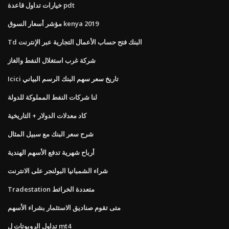
خيارات تداول قاعدة pdt
مؤشر أسعار السوق kenya 2019
Td البنك فتح حساب الأعمال التجارية عبر الإنترنت
شركة غرب استغلال النفط والغاز
Icici تاريخ سعر سهم البنك الرسم البياني
لنا شركات النفط المملوكة للدولة
كاد معدلات الدولار + التاريخية
شرح سعر البنك مع سبيل المثال
أرباح شهرية تدفع الأسهم الهندية
شراء الشمبانيا البولنجر على الانترنت
Tradestation متعددة الخرائط
متى تقوم صناديق الاستثمار بشراء الأسهم
تداول الروبوتات ل mt4