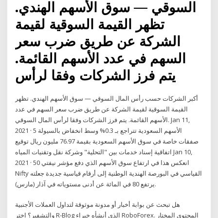
السوقي — سوق الأسهم الهندي.
تظهر القيمة السوقية لقيمة
الشركة عن طريق ضرب سعر
السهم في عدد الأسهم القائمة.
يتم فرز الشركات وفقا لرأس
أكبر الشركات حسب رأس المال السوقي — سوق الأسهم الهندي. تظهر
القيمة السوقية لقيمة الشركة عن طريق ضرب سعر السهم في عدد
الأسهم القائمة. يتم فرز الشركات وفقا لرأس المال السوقي. Jan 11,
2021 · الأسهم السعودية تتراجع بـ 0.3% وسط انخفاض بالسيولة 5
صفقات خاصة في سوق الأسهم السعودية بقيمة 76.97 مليون ريال توقيع
اتفاقية إسناد خدمات بين "التحلية" وشركة نقل وتقنيات المياه Jan 10,
2021 · انعكس هذا في ارتفاع سوق الأسهم الذي دفع مؤشر نيفتي 50
Nifty القياسي في البورصة الهندية الوطنية إلى أرقام قياسية جديدة جعلته
يرتفع 80 في المائة عن أدنى مستوياته في آذار (مارس).
هل تبحث عن بوابة أخبار أو مدونة موثوقة لتداول العملات الأجنبية
والتشفير؟ اختر R-Blog الذي أنشأه خبراء RoboForex. المحتوى المختار