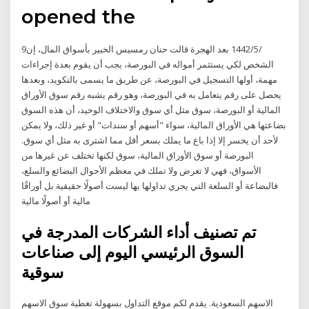
opened the
9‏‏/5‏‏/1442 بعد الهجرة قالت حنان رمسيس الخبير بأسواق المال، إن
الشخص لكي يستثمر أمواله في البورصة، يجب أن يقوم بعدة إجراءات
مهمة، أولها التسجيل في البورصة، عن طريق ما يسمى بالتكويد، وبعدها
يحصل على رقم يتعامل به في البورصة، وهو رقم يشبه رقم سوق الأوراق
المالية أو البورصة، سوق مثل أي سوق والاختلاف الوحيد، أن هذه السوق
بضاعتها هي الأوراق المالية، سواء "أسهم أو سندات" أو غير ذلك، ولا يمكن
لأحد أن يخسر إلا إذا باع ما يملك بسعر أقل مما اشترى به مثل أي سوق.
البورصة أو سوق الأوراق المالية، سوق لكنها تختلف عن غيرها من
الأسواق، فهي لا تعرض ولا تملك في معظم الأحوال البضائع والسلع،
فالبضاعة أو السلعة التي يجري تداولها بها ليست أصولًا حقيقية بل أوراقًا
مالية أو أصولًا مالية
تم تصنيف أداء الشركات المدرجة في
السوق الرئيسي اليوم إلى صناعات
سوقية
الاسهم السعودية. يقدم لكم موقع التداول بسهولة تغطية سوق الاسهم