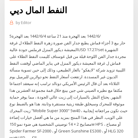
النفط المال ديي
by
Editor
5‏‏/6‏‏/1442 بعد الهجرة منذ 21 ساعة 4‏‏/6‏‏/1442 بعد الهجرة
حار بيع 3 أجزاء قماش يطبع جدار الفن صورة زهرة النفط الطلاء ل غرفة
المعيشة ديكور المنزل فرملس جودة عاليةUSD 17.27/set الشهيرة
مجردة جدار الفن اللوحة قبلة من قبل غوستاف كليمت النفط الطلاء على
قماش ل غرفة المعيشة ديكور المنزل في يناير الماضي أوقفت النفط
الليبية تزويد شركة "لايفكو" بالغاز الطبيعي، وذلك إلى حين تسوية مسألة
الديون غير المسددة. ارتفعت أسعار النفط نحو دولارين للبرميل يوم
الثلاثاء بعد أن قال الرئيس الأمريكي دونالد ترامب إنه سيعقد اجتماعا
مكثفا مع نظيره الصيني شي جين بينغ خلال قمة مجموعة العشرين هذا
الشهر. يحتاج النقل بالسيارات إلى زيت عالي الجودة ، مما يوفر حماية
موثوقة للمحرك وسيخلق طبقة زيتية مستقرة وثابتة. هذا هو بالضبط نوع
زيت المحرك "Mobile Super 3000" 5w40 ، حيث تكون مراجعاته إيجابية
على الويب. النظر في هذا المنتج بمزيد من ما هي أفضل خيارات إضاءة
مصابيح 2 × 4؟ توصيتي الشخصية هي ضوء نمو 150w HPS ، أو مصباح
Spider Farmer SF-2000 ، أو Green Sunshine ES300 ، أو HLG 320
watt LED الكمي.