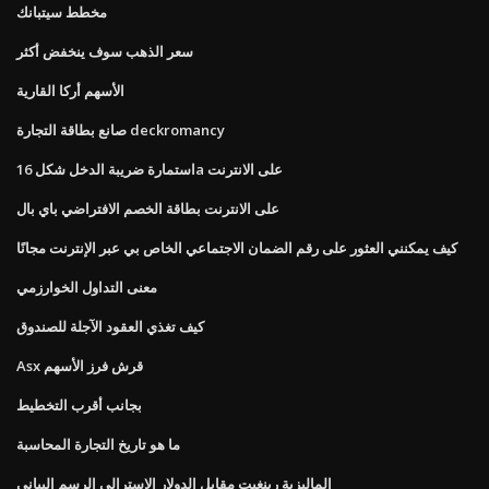
مخطط سيتبانك
سعر الذهب سوف ينخفض ​​أكثر
الأسهم أركا القارية
صانع بطاقة التجارة deckromancy
استمارة ضريبة الدخل شكل 16a على الانترنت
على الانترنت بطاقة الخصم الافتراضي باي بال
كيف يمكنني العثور على رقم الضمان الاجتماعي الخاص بي عبر الإنترنت مجانًا
معنى التداول الخوارزمي
كيف تغذي العقود الآجلة للصندوق
Asx قرش فرز الأسهم
بجانب أقرب التخطيط
ما هو تاريخ التجارة المحاسبة
الماليزية رينغيت مقابل الدولار الاسترالي الرسم البياني