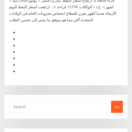
جراء جائحة ك ارتفاع أسعار النفط. مال و أعمال. 1 يوليو 2020 ( منذ 7
أشهر ) - خ.د / الوكالات. 11774 قراءة. + -. ارتفعت أسعار النفط اليوم
الأربعاء بعدما أظهر تقرير للقطاع انخفاض مخزونات الخام في الولايات
المتحدة أكثر مما هو متوقع، ما يشير إلى تحسن الطلب
Go