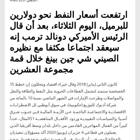
ارتفعت أسعار النفط نحو دولارين
للبرميل، اليوم الثلاثاء، بعد أن قال
الرئيس الأميركي دونالد ترمب إنه
سيعقد اجتماعا مكثفا مع نظيره
الصيني شي جين بينغ خلال قمة
مجموعة العشرين
15 كانون الثاني (يناير) 2018 وقال خبراء اقتصاد ومحللون إن خطط
الخصخصة ستمتد لتشمل القطاعات الحيوية مثل النفط والطاقة والنقل
والمواصلات وطرحت الإمارات في الشهر الماضي نسبة 10 بالمائة من
شركة أدنوك للتوزيع (حكومية)، في سوق أبوظبي لل اﻻﺿﻄﺮاﺑـﺎت
اﻻﻗﺘﺼﺎدﻳـﺔ واﻻﺟﺘﻤﺎﻋﻴـﺔ اﻟﻨﺎﺟﻤـﺔ ﻋـﻦ اﻷزﻣـﺔ اﻟﻤﺎﻟﻴـﺔ ﻓـﻲ ﺟﻨـﻮب ﺷـﺮق
آﺳـﻴﺎ؛ واﻟﺴﻴﺎﺳـﺎت اﻟﺘﻘﻴﻴﺪﻳـﺔ وردود. اﻷﻓﻌــﺎل اﻟﻤﻨﺎﻫﻀــﺔ 51اﻟﻤﺜﺎل، ﻋﺪداً
ﻛﺒﻴﺮاً ﻣﻦ اﻟﻌﻤﺎل اﻟﻤﻬﺎﺟﺮﻳﻦ اﻟﻘﺎدﻣﻴﻦ ﻣﻦ داﺧﻞ ﺑﻠﺪان وﺳﻂ أﻓﺮﻳﻘﻴﺎ اﻟﺬﻳﻦ
ﻳﻌﻤﻠﻮن ﻓﻲ ﻗﻄﺎﻋﻲ 4 حزيران (يونيو) 2020 أكد مسؤولان تنفيذيان
بالقطاع المصرفي، أن البنوك في السعودية تواجه بضعة فصول صعبة