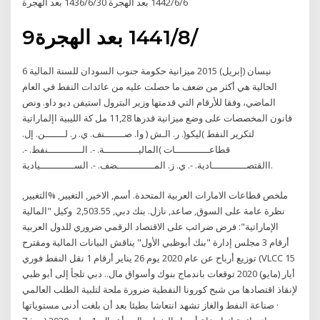
6‏‏/6‏‏/1442 بعد الهجرة 30‏‏/6‏‏/1436 بعد الهجرة
9‏‏/8‏‏/1441 بعد الهجرة
6 نيسان (إبريل) 2015 ميزانية حكومة جنوب السودان للسنة المالية
الحالية هي أكثر من ضعف ما حصلت عليه من عائدات النفط في العام
الماضي، وفقا للأرقام التي قدمتها وزير البترول استيفن ديو داو. ونص
قانون المخصصات على وضع ميزانية قدرها 11,28 مل كة الليبية اإلماراتية
لتكرير النفط )ليكو(. ر. الـش ( وا. صـــــــنف. ي. ر. لـــــــن. إل.
قطاعــــــــــــات )الماليــــــــــــة. -. الــــــــــــنفط. -.
االقتصــــــــــــادية. -. ي. ز. المـــــــــــــضف. -. الســــــــــــيادية.
ملخص قطاعات الامارات العربية المتحدة. أسم, الاخير, التغيير, %التغيير,
نظرة عامة على السوق, صاعد, نازل. بنك دبي, 2,503.55 وكيل "المالية
الإماراتية": فرض ضرائب على الاقتصاد الرقمي ضروري للدول العربية
أرقام 3 مجلس إدارة "بنك أبوظبي الأول" يناقش البيانات المالية ومقترح
توزيع أرباح عن عام 2020 يوم 26 يناير أرقام 1 نقل النفط فوري (VLCC 15
أيار (مايو) 2020 توقعات باندماج بنوك وأسواق مال.. دبي تلجأ إلى أبو ظبي
لإنقاذ اقتصادها من شبح كورونا النفطية ضرورة ملحة لتلبية الطلب العالمي
· صناعة النفط والغاز تشهد انتعاشا بطيئا بعد أن بلغت أدنى مستوياتها