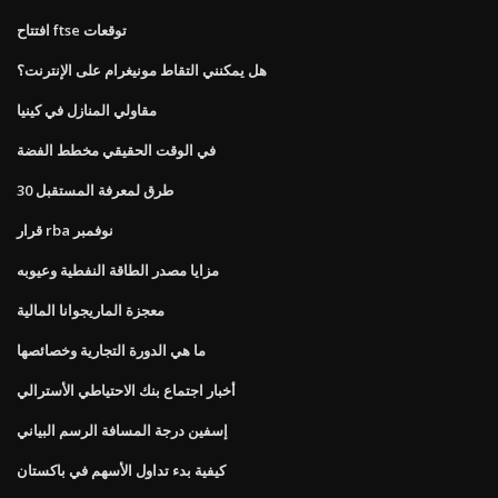
افتتاح ftse توقعات
هل يمكنني التقاط مونيغرام على الإنترنت؟
مقاولي المنازل في كينيا
في الوقت الحقيقي مخطط الفضة
30 طرق لمعرفة المستقبل
قرار rba نوفمبر
مزايا مصدر الطاقة النفطية وعيوبه
معجزة الماريجوانا المالية
ما هي الدورة التجارية وخصائصها
أخبار اجتماع بنك الاحتياطي الأسترالي
إسفين درجة المسافة الرسم البياني
كيفية بدء تداول الأسهم في باكستان