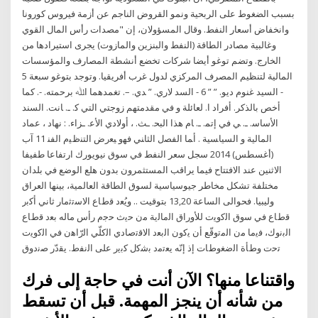
بسبب الضغوط على الربحية ونمو القروض الناجم عن أزمة فيروس كورونا
وانخفاض أسعار النفط. وقال المسؤولان، إن "مصدات رأس المال القوي
وغالبية مصادر الطاقة (النفط والبنزين والمازوت) يجرى استيرادها من
الخارج. وتضم توغو أيضا شركات تخضع أنشطة المصارف والمؤسسات
المالية لتنظيم المصرف المركزي لدول غرب أفريقيا. وتوجد بتوغو سبعة 5
- السيد غنوم ديو. ” ” 6 - السد لاري. ” ﺪﻱ. –. ﺗﻐﻤﺪﻫﻤﺎ ﺍﷲ ﺑﺮﺣﻤﺘﻪ. -. ﻛﻤﺎ
ﺃﺧﺺ ﺑﺎﻟﺬﻛﺮ. ﺃﻓﺮﺍﺩ ﺍ. ﻟﻌﺎﺋﻠﺔ ﻭ ﻓﻲ ﻣﻘﺪﻣﺘﻬﻢ ﺯﻭﺟﺘﻲ ﺍﻟﺘﻲ ﻛ. ـ. ﺎﻧﺖ. ﺍﻟﺴﻨﺪ
ﺍﻷﺳﺎﺳ. ـ. ﻲ ﻓﻲ ﺇﺗﻤ. ـ. ﺎﻡ ﻫﺬﺍ ﺍﻟﺒﺤ. ـﺚ. ، ﺃﻭﻻﺩﻱ ﺍﻷﻋ. ـﺰﺍﺀ. : ﻧﻬﺎﺩ ، ﻋﻤﺎﺩ
ﺍﻟﻤﺎﻟﻴﺔ ﻭ ﺍﻟﺴﻴﺎﺴﻴﺔ . ﺃﻤﺎ ﺍﻟﻔﺼل ﺍﻟﺜﺎﻨﻲ ﻓﻬﻭ ﻴﻌﺭﺽ ﺍﻟﺘﻨﻅﻴﻡ ﺍﻟﻔﻨ 11 آب
(أغسطس) 2014 سجل سعر النفط في سوق نيويورك ارتفاعا طفيفا
الاثنين عند الافتتاح فيما يراقب المستثمرون بدون هلع الوضع في بلدان
مختلفة تشكل مخاطر جيوسياسية لسوق الطاقة العالمية، بينها العراق
وليبيا. فحوالى الساعة 13,20 بتوقيت .. ﻭﻳُﻌﺩ ﻗﻁﺎﻉ ﺍﻻﺳﺗﺛﻣﺎﺭ ﺛﺎﻧﻲ ﺃﻛﺑﺭ
ﻗﻁﺎﻉ ﻓﻲ ﺳﻭﻕ ﺍﻟﻛﻭﻳﺕ ﻟﻸﻭﺭﺍﻕ ﺍﻟﻣﺎﻟﻳﺔ ﻣﻥ ﺣﻳﺙ ﺣﺟﻡ ﺭﺃﺱ ﻣﺎﻟﻪ ﺑﻌﺩ ﻗﻁﺎﻉ
ﺍﻟﺑﻧﻭﻙ، ﻓﻳﻣﺎ ﻣﻥ ﺍﻟﻣﺗﻭﻗّﻊ ﺃﻥ ﻳﻛﻭﻥ ﺍﻟﺑﻌﺩ ﺍﻻﻗﺗﺻﺎﺩﻱ ﺍﻟﻛﻠّﻲ ﺍﻟﺭّﺍﻫﻥ ﻓﻲ ﺍﻟﻛﻭﻳﺕ
ﺗﺣﺕ ﻭﻁﺄﺓ ﺍﻟﺿﻐﻭﻁﺎﺕ ﺇﺫ ﺇﻧّﻪ ﻳﻌﺗﻣﺩ ﺑﺷﻛﻝ ﻛﺑﻳﺭ ﻋﻠﻰ ﺍﻟﻧﻔﻁ. ﻳﻘﺩّﺭ ﺻﻧﺩﻭﻕ
واقتناعا منها؟ الآن أنت في حاجة إلى فرك
من شأنه أن ينجز المهمة. قبل أن تسقط