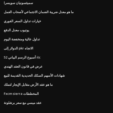
سميثسونيان سويسرا
ما هو معدل ضريبة الضمان الاجتماعي لأصحاب العمل
خيارات تداول السعر الفوري
يوتيوب معدل الدفع
تداول عالية ومنخفضة اليوم
الدولار إلى pkr الاتجاه
52 أسبوع الرسم البياني itc
عرض في قانون العقد الهندي
شهادات الأسهم السكك الحديدية القديمة للبيع
ما هو عقد الأرض مقابل الإيجار لتملك
Fxcm sierra المخططات
عقد ميسي مع سعر برشلونة