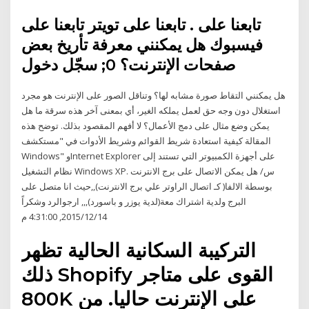
تابعنا على . تابعنا على تويتر تابعنا على
فيسبوك هل يمكنني معرفة تأريخ بعض
صفحات الإنترنت؟ 0; سجّل دخول
هل يمكنني التقاط صورة مشابه لها؟ وتناقل الصور على الإنترنت هو مجرد
استغلال دون وجه حق لعمل يملكه الغير، أي بمعنى آخر هذه سرقة ما هل
يمكن وضع مثال على دمج الأعمال؟ لا أفهم المقصود بذلك. توضح هذه
المقالة كيفية استعادة شريط القوائم وشريط الأدوات في "مستكشف
Windows" وInternet Explorer على أجهزة الكمبيوتر التي تستند إلى
نظام التشغيل Windows XP. س/ هل يمكن الاتصال على برج الانترنت
بوسطة الالفا( كـ اتصال الراوتر علي برج الانترنت),,حيث انا متصل على
البرج ولدية اشتراك معة(لدية يوزر و باسورد),,, ارجوالرد وشكراً
14‏/12‏/2015, 4:31:00 م
التركيبة السكانية الحالية تظهر
ذلك Shopify القوى على متاجر
800K على الإنترنت حاليا. من