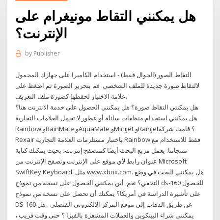
هل يمكنني التقاط مونيغرام على
الإنترنت؟
by
Publisher
التقاط الصور (الجوال فقط) - استخدام الكاميرا على جهازك المحمول
لالتقاط صورة جديدة للملف الشخصي. قم بتحرير الصورة ثم اضغط على
علامة الاختيار لحفظها كصورة ملف التعريف.
هل يمكنني التقاط صورة؟ هل يمكنني الحصول على خدمة الانترنت هنا؟
هل يمكنني استخدام منظفات سائلة أو عطور لا تحمل العلامات التجارية
Rainbow وRainMate وAquaMate وMiniJet وRainJet؟ قامت شركة
Rexair باختبار مستلزمات العلامة التجارية Rainbow فقط للاستخدام مع
منتجاتنا. يعمل مربع البحث أيضًا كمتصفح إنترنت، بحيث يمكنك كتابة
عنوان رابط لأي موقع على الإنترنت وتصفح الإنترنت من Microsoft
SwiftKey Keyboard. مثل www.xbox.com. هل يمكنني البحث في وضع
التخفي؟ نعم. أين يمكنني الحصول على نسخة من نموذج ds-160 للحصول
على تأشيرة الدراسة في أمريكا؟ يمكنك أن تحصل على نسخة من نموذج
DS-160 عن طريق الذهاب إلى موقع المركز الالكتروني القنصلي . هل
يمكنني شراء البيتكوين والعملات المشفرة بالفيزا ؟ حتى وقت قريب ،