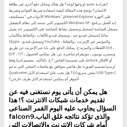
انفرادية خاصة او وجها لوجه؟ هل هناك وسائل دفع أخرى غير بطاقة
الائتمان؟ توضح هذه المقالة كيفية استعادة شريط القوائم وشريط
الأدوات في "مستكشف Windows" وInternet Explorer على أجهزة
الكمبيوتر التي تستند إلى نظام التشغيل Windows XP. إنه أفضل برنامج
مسجل للشاشة لتسجيل وتسجيل نشاط الشاشة على الكمبيوتر. إنه يعمل
تمامًا كمسجل فيديو جيد ، ومسجل فيديو للألعاب ، والتقاط مكالمات
Skype ، وتسجيل فيديو YouTube ، والمؤتمر عبر الإنترنت ، والتقاط
اللقطات والمزيد ج: يمكنك الدفع على بابا عبر الإنترنت عن طريق D/A ،
D/P ، T/T ، ويسترن يونيون ، مونيغرام مباشرة. س: هل يمكنني الحصول
على تصميمنا الخاص ؟ ج: بالتأكيد ، مصمم لدينا وفقا picture أو الأفكار
لرسم/تصميم الصورة. هل هاتفي متوافق مع ملحقات الشحن التي تدعم
Qualcomm شحن سريع 3.0؟ هل يجب عليّ استخدام كابل USB Type-C
الموفر أم يمكنني استخدام كابل طرف خارجي؟
هل يمكن أن يأتى يوم نستغنى فيه عن
تقديم خدمات شبكات الانترنت ؟! هذا
السؤال يجاوب عليه اليوم القمر الصناعى
falcon9.والذى تؤكد نتائجه غلق الباب
أمام شركات الانترنت والاتصالات التى