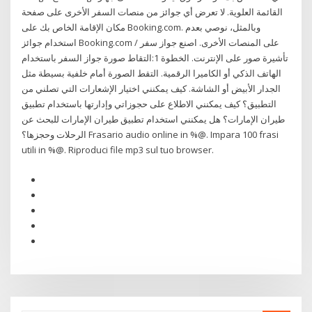
القائمة العلوية. لا تعرض أي جوائز من منصات السفر الأخرى على صفحة
مكان الإقامة الخاص بك على Booking.com. وبالمثل، نوصي بعدم
استخدام جوائز Booking.com على المنصات الأخرى. اصنع جواز سفر /
تأشيرة صور على الإنترنت. الخطوة 1:التقاط صورة جواز السفر باستخدام
الهاتف الذكي أو الكاميرا الرقمية. التقط الصورة أمام خلفية بسيطة مثل
الجدار الأبيض أو الشاشة. كيف يمكنني اختيار الإشعارات التي تصلني من
التطبيق؟ كيف يمكنني الاطلاع على حجوزاتي وإدارتها باستخدام تطبيق
طيران الإمارات؟ هل يمكنني استخدام تطبيق طيران الإمارات للبحث عن
الرحلات وحجزها؟ Frasario audio online in %@. Impara 100 frasi
utili in %@. Riproduci file mp3 sul tuo browser.