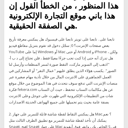
هذا المنظور ، من الخطأ القول إن
هذا باني موقع التجارة الإلكترونية
هي الصفقة الحقيقية.
تابعنا على . تابعنا على تويتر تابعنا على فيسبوك هل يمكنني معرفة تأريخ
بعض صفحات الإنترنت؟ 0; سجّل دخول قد تقوم بتنزيل مقاطع فيديو
YouTube إما على Windows أو Mac أو حتى Android و iPhone ، ولكن
هل تدرك أنه حتى إذا كنت تحب جزءًا معينًا فقط ، فلن تحتاج إلى د ب أ-
"اذهب إلى السوبر ماركت، التقط صورة لممر المنظفات وأرسل لنا
الصور". يكسب هؤلاء الذين يطلق عليهم "عمال النقر" أو المشاركين في
العمل الجماهيري على الانترنت المال من خلال تأدية مهام صغيرة عبر
منصات الإنترنت التي تدفع سوف نتحدث في هذا الموضوع من خلال موقع
فكرة fekera.com عن هل مكالمات السناب تتحفظ ، حيث أن السناب
شات من التطبيقات الإلكترونية التي ظهرت على جوجل وعلى الانترنت
بصفة عامة بحيث يتم تحميلها على جميع الهواتف الحديثة الاصدارات
2. هل يمكنني التقاط لقطة شاشة قابلة للتمرير على جهاز Mac؟ نعم.
يمكنك أن تأخذ لقطة شاشة للتمرير مع تطبيق الطرف الثالث مثل
Snagit. افتح Snagit على جهاز Mac الخاص بك ، وانقر فوق أيقونة S في