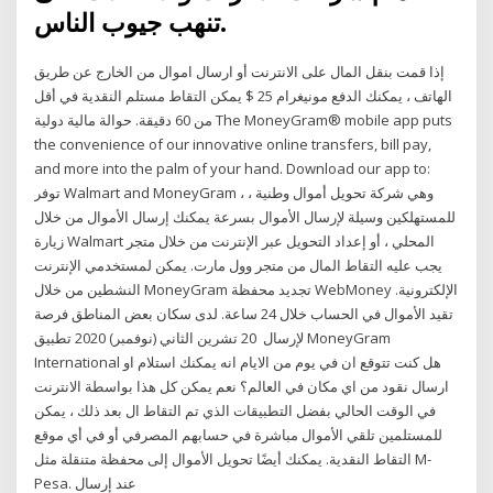
تنهب جيوب الناس.
إذا قمت بنقل المال على الانترنت أو ارسال اموال من الخارج عن طريق
الهاتف ، يمكنك الدفع مونيغرام 25 $ يمكن التقاط مستلم النقدية في أقل
من 60 دقيقة. حوالة مالية دولية The MoneyGram® mobile app puts
the convenience of our innovative online transfers, bill pay,
and more into the palm of your hand. Download our app to:
توفر Walmart and MoneyGram ، وهي شركة تحويل أموال وطنية ،
للمستهلكين وسيلة لإرسال الأموال بسرعة يمكنك إرسال الأموال من خلال
زيارة Walmart المحلي ، أو إعداد التحويل عبر الإنترنت من خلال متجر
يجب عليه التقاط المال من متجر وول مارت. يمكن لمستخدمي الإنترنت
النشطين من خلال MoneyGram تجديد محفظة WebMoney الإلكترونية.
تقيد الأموال في الحساب خلال 24 ساعة. لدى سكان بعض المناطق فرصة
لإرسال 20 تشرين الثاني (نوفمبر) 2020 تطبيق MoneyGram
International هل كنت تتوقع ان في يوم من الايام انه يمكنك استلام او
ارسال نقود من اي مكان في العالم؟ نعم يمكن كل هذا بواسطة الانترنت
في الوقت الحالي بفضل التطبيقات الذي تم التقاط ال بعد ذلك ، يمكن
للمستلمين تلقي الأموال مباشرة في حسابهم المصرفي أو في أي موقع
التقاط النقدية. يمكنك أيضًا تحويل الأموال إلى محفظة متنقلة مثل M-
Pesa. عند إرسال