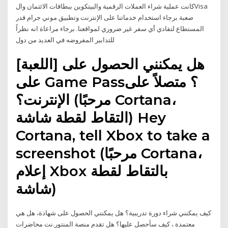
كانت عملية شراء العملات الرقمية والبيتكوين ببطاقات الائتمان والVisa
صعبة برجاء استخدام خدماتنا على الإنترنت وتطبيق موني جرام قدر
المستطاع لتفادي أي سفر غير ضروري لمواقعنا. برجاء مراعاة انه نظراً
للتدابير المفروضه في العديد من دول
هل يمكنني الحصول على [اللعبة]
على Game Pass؟ متصلاً على
الإنترنت؟ (مرحبًا Cortana،
التقاط لقطة شاشة) Hey
Cortana, tell Xbox to take a
screenshot‏ (مرحبًا Cortana،
إعلام Xbox بالتقاط لقطة
شاشة)
كيف يمكنني شراء دورة تدريبية؟ هل يمكنني الحصول على شهادة، هل هي
معتمدة ، كيف سأحصل عليها؟ هل تقدم منصة المنتور.نت محاضرات