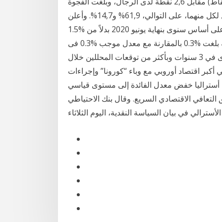
وسجل الانخفاض الأكثر في معدل الشغل لدى النساء (3- نقاط) مقابل 2,6 نقطة لدى الرجال، وبلغت الفجوة
بين الرجال والنساء 47,2 نقطة، حيث بلغ معدل الشغل لكل منهما، على التوالي، 61,9% و14,7%. وأعلن
البنك المركزى انخفاض معدل التضخم الأساسى إلى %1 على أساس سنوى بنهاية يونيو 2020 بدلاً من %1.5
فى مايو ، كما أشار إلى تسجيل المعدل الشهرى نسبة سالبة بلغت %0.3 بالمقارنة مع معدل موجب %0.3 فى
نفس سجل معدل البطالة في بريطانيا، صعودا لأعلى مستوى في 3 سنوات وبأكثر من توقعات المحللين خلال
ي أكبر اقتصاد أوروبي مع وباء “كورونا” وإجراءات
في أستراليا خفض معدل الفائدة إلى مستوى قياسي
 التعافي الاقتصادي السريع. وقال بنك الاحتياطي
الأسترالي في بيان السياسة النقدية، اليوم الثلاثاء