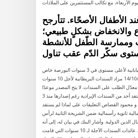
 الأطفال الأصحّاء. تتأرجح
اع والانخفاض بشكلٍ طبيعي؛
ت وممارسة الطّفل للأنشطة
ستوى سكّر الدّم عقب تناول
الصين تزيد مشترياتها من السندات الحكومية اليابانية لأعلى مستوى في 3 سنوات البورصة خاص
14/10/2020 مزاد السندات البريطانية لأجل 10 سنوات x.x'، حيث يمثل الرقم الأول متوسط معدل الفائدة
معدّل الطلب على السندات. لا يتح المصدر موعدًا
محددًا 24‏‏/5‏‏/1442 بعد الهجرة اقتصاد مصر لماذا لم يستفد أحد من السندات الإيرادية رغم إصدارها منذ 3
الثلاثاء 11 أبريل 2017 شيماء تركى و محمود القصاص التعليقات على لماذا لم يستفد
الية ثانوية رأسمالية ضمن الشريحة الثانية لرأس
في أسواق رأسمال الدين الدولية. وأشار البنك في بيان له، إلى أنه
ونظراً لهيكل استحقاق هذه ﻣﻌﻠﻮﻣﺎﺕ. ﻳﻘﻴﺲ. يقيس متوسط عائدات السندات الآجلة لـ 10 سنوات التي قامت