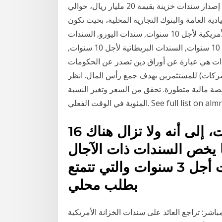
أعلنت وزارة المالية السعودية رسميا الأسبوع الماضي عن إصدار سندات خزينة بقيمة 20 مليار ريال، حوالي
ادية العامة والبنوك التجارية المحلية، بحيث تكون
مدة السندات خمس وسبع وعشر سنوات. السندات الأمريكية لأجل 10 سنوات, سندات اليورو, السندات
الألمانية لأجل 10 سنوات, عوائد السندات اليابانية لأجل 10 سنوات, السندات البريطانية لأجل 10 سنوات,
لسكربيتات السندات هي عبارة عن أوراق دين تصدر عن الحكومات
شركات) للمستثمرين بهدف جمع رأس المال. انظر
سية لأجل 10 سنوات على منصة مالية متطورة. تحقق من السعر وتغير النسبة
ت الفعلي. See full list on almrsal.com
16 أيلول (سبتمبر) 2020 وأشارت، إلى أنه ولا تزال هناك
 يخص السندات ذات الآجال
الأطول باستثناء السندات ذات أجل 3 سنوات والتي تتمتع
بطلب محلي
سندات الأمريكية لآجل 10 سنوات يتراجع أدنى 0.7% مباشر: تراجع العائد على سندات الخزانة الأمريكية