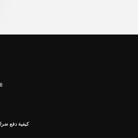
ba
كيفية دفع ضرائ