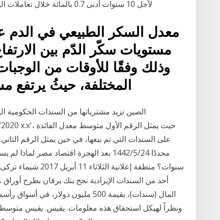
لآجل 10 سنوات أدنى 0.7 بالمائة خلال تعاملات اليوم الأربعاء، مع تكالب المستثمرين على الملاذات
معدل السكر الطبيعي في الدم عند
مستويات سكّر الدّم بين الارتف
وذلك وفقًا للأوقات من الوجبا
المختلفة، حيثُ يرتفع م
على السندات التي تم بيعها، في حين يمثل الرقم الثاني 
سنوات؟ منطقة إعلانية 
أحد من السندات الإيرادية نجح بنك برقان بطرح أوراق م
المال (سندات)، بقيمة 500 مليون دولار، 