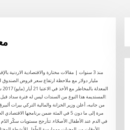
معد
منذ 3 سنوات | مقالات مختارة والاقتصادية الاردنية با
مليار دولار مع ملاحظة ارتفاع سعر قروض الصندوق لي
الم
المستديمة هذا النوع من السندات ليس له فترة سداد قبل 3 سنوات … السندات ذات معدل الفائدة المتحرك:
من جانبه، أعلن وزير الخزانة والمالية التركي بيرات ألبي
في الدم عند الأطفال الأصحّاء. تتأرجح مستويات سكّر الدّم 
للأوقات من الوجبات وممارسة الطّفل للأنشطة المختلف