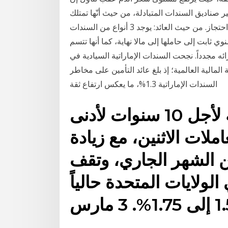
 صناديق السندات المتبادلة، من حيث أنّها تمتلك
محفظة من السندات التي لديها استراتيجيات مختلفة وفترة احتجاز. من حيث العائد: يوجد 3 أنواع من السندات
ي ثابت إلى حاملها إلى مالا نهاية، كما أنها تتسم
ائه مجدداً. نجحت السندات الإماراتية السيادية في
تحديدًا منذ الأزمة المالية العالمية؛ إذ بلغ عائد التأمين على مخاطر
السندات الإماراتية 1.3%، ما يعكس ارتفاع ثقة
هبط عائد السندات الأمريكية لأجل 10 سنوات لأدنى
لات الاثنين، مع زيادة
 الشهر الجاري، وتقف
الولايات المتحدة حالياً