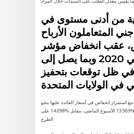
كية من أدنى مستوى في
جني المتعاملون الأرباح
خص، عقب انخفاض مؤشر
الدولار نحو سبعة بالمئة في 2020 وبما يصل إلى
يد في ظل توقعات بتحفيز
مع استمرار انخفاض فى أسعار الفائدة عليها بنحو
0.13 نقطة مئوية على الطرح لآجل 3 سنوات مسجلة %13.969 الأسبوع الماضى، مقابل %14.098 على
الطرح