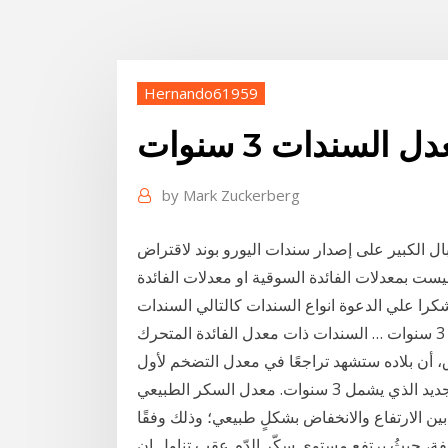
Hernando61959
ل السندات 3 سنوات
by
Mark Zuckerberg
لإقبال الكبير على إصدار سندات اليورو بوند لاقتراض
ست بمعدلات الفائدة السوقية او معدلات الفائدة
عدلة بالمخاطر مع الأخذ في الاعتبا 21 أيار (مايو) 2017 شكرا علي الدعوة انواع السندات كالتالي السندات
رق، أن بلاده ستشهد تراجعًا في معدل التضخم لأول
مرة إلى ما دون 5 في المئة ضمن برنامجها الاقتصادي الجديد الذي يشمل 3 سنوات. معدل السكر الطبيعي
بين الارتفاع والانخفاض بشكلٍ طبيعي؛ وذلك وفقًا
ة، حيثُ يرتفع مستوى سكّر الدّم عقب تناول إن