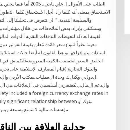
ﺍﻟﻁﻠﺏ ﻋﻠﻰ ﺍﻷﻤﻭﺍل. [. ﻋﻠﻲ
ﺍﻻﺴﺘﺤﻘﺎﻕ ﺒﻤﻌﻨﻰ ﺃﻨﻪ ﻜﻠﻤﺎ ﺯﺍﺩ. ﺃﺠل ﺍﻻﺴﺘﺤﻘﺎﻕ ﻜﻠﻤﺎ ﺍﻟﺘﻁﻭﺭﺍ
ﻭﺍﻟﺴﻴﺎﺴﺔ ﺍﻟﻨﻘﺩﻴﺔ. ". ﻟﻥ ﻨﺘﻌﺭﺽ ﻓﻲ ﺘﺤﻠﻴﻠﻨﺎ ﺇﻟﻰ ﺍﻟﺘ
ﻭﺴﻨﻜﺘﻔﻲ ﺒﺈﻴﺭﺍﺩ. ﺒﻌﺽ ﺍﻟﻤﻼﺤﻅﺎﺕ ﻤﻥ ﺨﻼل ﻤﺅﺸﺭﺍﺕ ﻴﻁﻠﻕ 
القيمة العادلة لتحوطات التدفقات النقدية األدوات ال
معينة نظراً لتنوع سعر فائدة مُعلن بقيمة الفواتير د
السندات يتم إدراجها بو هذا القانون له أيضا حالات استثنائية
والبنوك التجارية (قيام المصارف الإسلامية على تح
اﻝدوﻝﻲ وﻜذﻝك وﺤدة اﻝﻌﻤﻠﻴﺎت ﺒﻤﻜﺘب اﻷردن واﻝ
واﻝدﻋم اﻝﻤﺎﻝﻲ ﻜﻌﻨﺼرﻴن أﺴﺎﺴﻴﻴن ﻓﻲ اﻝﻌﻼﻗﺎت ﺒﻴن اﻝ
stically significant relationship between
ﻤﺅﺴﺴﺎﺕ ﻤﺎﻟﻴﺔ ﻻ ﺘﺘﻤﺘﻊ ﺒﺴﻤﻌﺔ ﻭﺒﻤﺭﺍﻜﺯ
جدلية العلاقة بين الناق