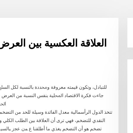
العلاقة العكسية بين العرض
ﻟﻠﺘﺒﺎﺩﻝ، ﻭﺗﻜﻮﻥ ﻗﻴﻤﺘﻪ ﻣﻌﺮﻭﻓﺔ ﻭﳏﺪﺩﺓ ﺑﺎﻟﻨﺴﺒﺔ ﻟﻜﻞ ﺍﻟﺴﻠﻊ
ﺟﺎﺀﺕ ﻓﻜﺮﺓ ﺍﻻﻗﺘﺼﺎﺩ ﺍﶈﻠﻴﺔ ﺑﻨﻔﺲ ﺍﻟﻨﺴﺒﺔ ﻣﻦ ﺍﻟﻌﺮﺽ ﺍ
ﺍﳊﻘ
تتخذ الدول الرأسمالية معدل الفائدة وسيلة للحد من التضخم
النقدي للتضخم، فهي ترى أن العلاقة بين الطلب الكلي 
تضخم هو أن التضخم يغذي ما أطلقنا ع ﻤﻥ ﻋﺠﺯ ﺒﺎﻟﺴﻴ