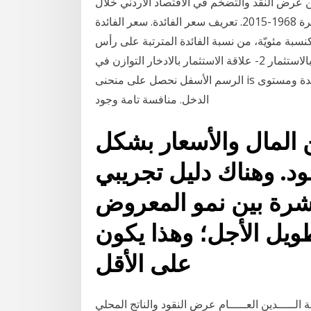
ين عرض النقد والتضخم في الاقتصاد الأردني خلال
الفترة 1968-2015. تعريف سعر الفائدة. سعر الفائدة (بالإنجليزيّة: Interest Rate) هو عبارة عن تكلفة رأس
ب كنسبة مئويّة، من نسبة الفائدة المترتبة على رأس
المال، ويُعرَّف سعر الفائدة بأنّه 1- علاقة سعر الفائدة بالاستثمار 2- علاقة الاستثمار بالادخار التوازن في
الرسم الأسفل نحصل على منحنى is السالب الميل دلالة على العلاقة العكسية بين سعر الفائدة ومستوى
الدخل. منافسة تامة وجود
ن المال والأسعار بشكل
ود. وهناك دليل تجريبي
اشرة بين نمو المعروض
ويل الأجل؛ وهذا يكون
على الأقل
مة الـــــدين العـــــام عرض النقود والناتج المحلي