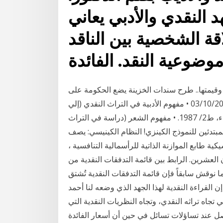
 النقدي والأدبي يعاني
قة الشخصية بين الناقد
وضوعية النقد. الفائدة
د وقيمتها.. طرح سندات الخزينة يضع الحكومة على
محكّ إيجاد أدوات قادرة على رفع سعر الصرف بنحو 8% 03/10/2017 • مفهوم الأدبية في التراث النقدي (إلي
نهاية ق 4 هـ) توفيق الزيدي، منشورات عيون، الدار البيضاء، ط2/ 1987. • مفهوم الشعر (دراسة في التراث
 عصفور، دار التنوير، ط3، 1983م. دليل المبتدئين للنموذج الكينزي! النظام الكينيسي: يصف
ة طابع الموازنة الذاتية للرأسمالية التنافسية ،
العشرين. الرابط بين قائمة التدفقات النقدية من
 نوقش سابقاً فإن قائمة التدفقات النقدية تُشتق
 القراءة النقدية لهذا الجهد الذي وضعه لنا أحمد
اه تراثه النقدي، وتجاه النظريات النقدية التي
صل عند تساؤلات تسائل في حين أن أسعار الفائدة