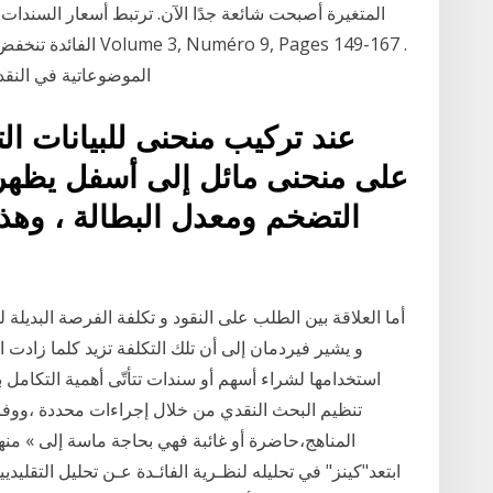
المتغيرة أصبحت شائعة جدًا الآن. ترتبط أسعار السندات ار
الفائدة تنخفض أسعار 
الموضوعاتية في النقد ال
عند تركيب منحنى للبيانات الت
على منحنى مائل إلى أسفل يظهر 
التضخم ومعدل البطالة ، وهذ
و يشير فيردمان إلى أن تلك التكلفة تزيد كلما زادت ال
استخدامها لشراء أسهم أو سندات تتأتّى أهمية التكامل بي
تنظيم البحث النقدي من خلال إجراءات محددة ،ووفق 
المناهج،حاضرة أو غائبة فهي بحاجة ماسة إلى » منهج أ
ابتعد"كينز" في تحليله لنظـرية الفائـدة عـن تحليل التقليد