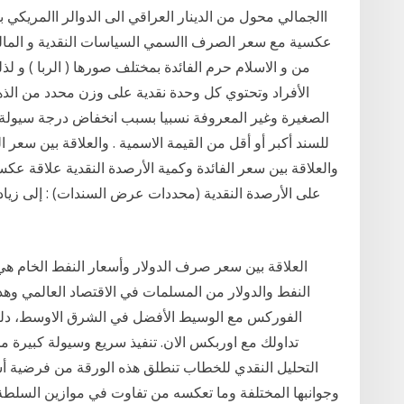
االجمالي محول من الدينار العراقي الى الدوالر االمري
عكسية مع سعر الصرف االسمي السياسات النقدية و المالية
من و الاسلام حرم الفائدة بمختلف صورها ( الربا ) و ل
الأفراد وتحتوي كل وحدة نقدية على وزن محدد من الذ
الصغيرة وغير المعروفة نسبيا بسبب انخفاض درجة سيولة ه
للسند أكبر أو أقل من القيمة الاسمية . والعلاقة بين سعر 
على الأرصدة النقدية (محددات عرض السندات) : إلى زيادة 
العلاقة بين سعر صرف الدولار وأسعار النفط الخام هي ع
النفط والدولار من المسلمات في الاقتصاد العالمي وهذا
الفوركس مع الوسيط الأفضل في الشرق الاوسط، دليل
تداولك مع اوربكس الان. تنفيذ سريع وسيولة كبيرة م
التحليل النقدي للخطاب تنطلق هذه الورقة من فرضية أساس
وجوانبها المختلفة وما تعكسه من تفاوت في موازين السلط