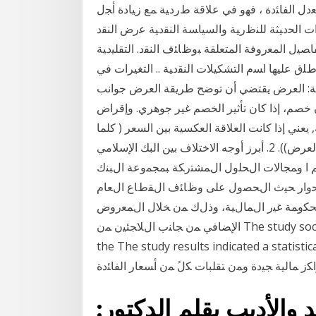
 ﻨﺎﺠﻲ،. 2005 ﺃﻤﺎ ﻓﻴﻤﺎ ﻴﺨﺹ ﻤﻌﺩل ﺍﻟﻔﺎﺌﺩﺓ ، ﻓﻬﻭ ﻓﻲ ﻋﻼﻗﺔ ﻁﺭﺩﻴﺔ ﻤﻊ ﺯﻴﺎﺩﺓ ﺃﺠل
ﺕ ﺍﻟﺤﺩﻴﺜﺔ ﻟﻠﻨﻅﺭﻴﺔ ﻭﺍﻟﺴﻴﺎﺴﺔ ﺍﻟﻨﻘﺩﻴﺔ ﻋﺭﺽ ﺍﻟﻨﻘﺩ
ﻔﺎﺼﻴل ﺍﻟﻤﻌﺭﻭﻓﺔ ﺍﻟﻤﺘﻌﻠﻘﺔ ﺒﻭﻅﺎﺌﻑ ﺍﻟﻨﻘﺩ. ﺍﻟﺘﻘﻠﻴﺩﻴﺔ
ﻋﻠﻴﻬﺎ ﺍﺴﻡ ﺍﻟﺘﺸﻜﻴﻼﺕ ﺍﻟﻨﻘﺩﻴﺔ .. التغيرات في
مالية: العرض يقتضي أن توضح طريقة العرض جوانب
ون خصم، إذا كان تأثير الخصم غير جوهري. وإقراض
, يعني إذا كانت العلاقة العكسية بين السعر ( كلما
انخفض السعر انخفضت الكمية المعروضة(انكماش في العرض)). 2. أبرز أوجه الاختلاف بين البك الإسلامي
ريم ا وﻤﺠﺎﻻت اﻝﺤﻠول اﻝﻤﺸﺘرﻜﺔ ﺒﻤﺠﻤوﻋﺔ اﻝﺒﻨك
ﺤوار ﺤﻴث اﻝﺤﺼول ﻋﻠﻰ وظﺎﺌف اﻝﻘطﺎع اﻝﻌﺎم
ﺤﻜوﻤﺔ ﻏﻴر اﻝﻤﺎﻝﻴﺔ، وذﻝك ﻤن ﺨﻼل اﻝﻤﻌروض
اﻹﻀﺎﻓﻲ ﻤن ﺠﺎﻨب اﻝﻼﺠﺌﻴن ﻤن The study society included a foreign currency exchange rates in
the The study results indicated a stati ﺒﻨﻭﻙ ﺃﻭ
 ﻤﺎﻟﻴﺔ ﺠﻴﺩﺓ ﻭﻤﻥ ﺘﻘﻠﺒﺎﺕ ﻜلﱟ ﻤﻥ ﺃﺴﻌﺎﺭ ﺍﻟﻔﺎﺌﺩﺓ
د والأديب بقلم الدكتور: