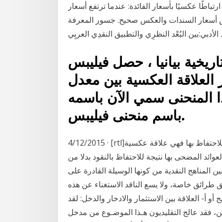
تباطًا عكسيًا بأسعار الفائدة: عندما ترتفع أسعار
السندات والعكس صحيح. جسور المعرفة Volume 3, Numéro 9, Pages 149-167 .
أدبي:بين البُعْد النظرِي والتطبيق النقدِي العربِي
اريخية بيانيا ، حصل فيليبس
العلاقة العكسية بين معدل
ا المنحنى سمي الآن باسمه
باسم منحنى فيليبس.
4/12/2015 · [rtl]أما العلاقة بين الطلب على النقود و تكلفة الفرصة البديلة للاحتفاظ بها فهي علاقة عكسية
عوائد المضحى بها نتيجة للاحتفاظ بالنقود بدلا من
ن المناهج النقدية من كونها الوسيلة القادرة على
طرائق خاصة، ولا يسع الناقد الاستغناء عن هذه
و أ- العلاقة بين الاستثمار والادخار والدخل: لقد
يين، فقد عالج التقليديون هـذا الموضـوع من مدخل