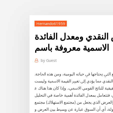
Hernando61959
 النقدي ومعدل الفائدة
الاسمية معروفة باسم
by
Guest
 ﺍﻟﱵ ﳛﺘﺎﺟﻬﺎ ﰲ ﺣﻴﺎﺗﻪ ﺍﻟﻴﻮﻣﻴﺔ، ﻭﻣﻦ ﻫﺬﻩ ﺍﳊﺎﺟﺔ.
ﻟﻨﻘﺪﻱ ﳑﺎ ﻳﺆﺩﻱ ﺇﱃ ﺗﻐﻴﲑ ﺍﻟﻘﻴﻤﺔ ﺍﻻﲰﻴﺔ ﻭﻟﻴﺴﺖ
ﻴﻘﻴﺔ ﻟﻠﻨﺎﺗﺞ ﺍﻟﻘﻮﻣﻲ ﺍﻻﲰﻲ،. ﻭﺇﺫﺍ ﻛﺎﻥ ﻫﺬﺍ ﻫﻨﺎﻙ ﻋ
، فتتعامل بمعدل الفائدة أهمية خاصة في التحليل
والعرض الذي يجعل من (مجتمع الاستهلاك) مجتمع
ﻭﻟﺔ، ﺃﻱ ﺃﻥ ﺍﻟﺴﻭﻕ ﻋﺒﺎﺭﺓ ﻋﻥ ﻭﺴﻴﻁ ﺒﻴﻥ ﺍﻟﻌﺭﺽ ﻭ