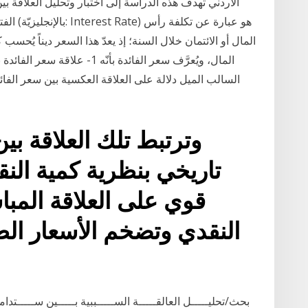
الأردني تهدف هذه الدراسة إلى اختبار وتحليل العلاقة ب
المال أو الائتمان خلال السنة؛ إذ يعدّ هذا السعر ديناً يُحس
وترتبط تلك العلاقة بي
تاريخي بنظرية كمية النق
قوي على العلاقة المب
النقدي وتضخم الأسعار الط
بحث/تحليـــــل العالقـــــة الســـــببية بـــــين ســـــتدا