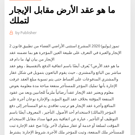
ما هو عقد الأرض مقابل الإيجار
لتملك
by
Publisher
2 تموز (يوليو) 2020 المشرع استثنى الأراضي الفضاء من تطبيق قانون
الإيجار والعبرة في التعرف على طبيعة العين المؤجرة هو بما تضمنه عقد
الإيجار من بيان لها، ما دام قد
ما هو عقد الأرض؟ يُعرف أيضًا باسم اتفاقية الدفع بالتقسيط ، وهو عقد
مباشر بين البائع والمشتري ، حيث يقوم البائعون بتمويل في شكل عقار
والمشتري المدفوعات على أقساط حتى يتم تسوية مبلغ العقد عرفت
الإجارة بأنها تمليك المؤجر للمستأجر منفعة مباحة مدة معلومة بعوض
معلوم ويعتبر عقد الإيجار عقداً رضائياً ملزماً للجانبين ويعد من عقود
المنفعة المؤقتة بخلاف عقد البيع المؤبد، والإجارة نوعان أجرة على
المنافع وأجرة عقد الإيجار هو ترتيب تعاقدي يدعو المستأجر إلى دفع
المؤجر (المالك) لاستخدام أحد الأصول. التأجير ، المعروف أيضًا باسم
التوظيف أو التأجير ، عبارة عن اتفاقية يتم فيها سداد مقابل الاستخدام
المؤقت لسلعة أو خدمة أو عقار مملوك لآخر. وإذا صح عقد الإجارة ثبت
للمستأجر ملك المنفعة، وثبت للمؤجر ملك الأجرة..شروط الإجارة: يشترط