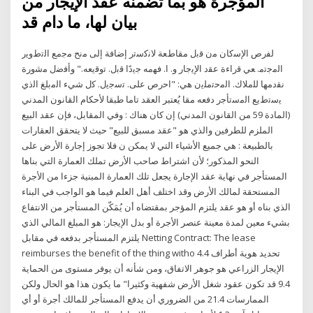
المؤجرة هو بما تضمنه عقد الإيجار من
بيان لها، ما دام قد
ﻟﻔﺭﺹ ﺍﻹﺳﻛﺎﻥ ﻣﻥ ﻗﺑﻝ ﻣﻘﺎﻁﻌﺔ ﻻﻧﻛﺳﺗﺭ ﺇﺿﺎﻓﺔ ﺇﻟﻰ ﻣﻧﺢ ﻣﺟﻣﻊ ﺍﻟﺗﻁﻭﻳﺭ
ﺍﻟﻣﺟﺗﻣ. ﻌﻲ ﻗﺭﺍءﺓ ﻋﻘﺩ ﺍﻹﻳﺟﺎﺭ ﻭ. ﺍ. ﻓﻬﻣﻪ ﺟﻳﺩًﺍ ﻗﺑﻝ. ﺗﻭﻗﻳﻌﻪ." ﻭﺃﻓﺿﻝ ﻣﺷﻭﺭﺓ
ﻧﻘﺩﻣﻬﺎ ﻟﻠﻣﻼﻙ. ﺍﻟﻣﺣﺗﻣﻠﻳﻥ ﻫﻲ: "ﺍﺣﺭﺹ ﻋﻠﻰ. ﺗﺳﺟﻳﻝ. ﻛﻝ ﺷﻲء ﺍﻟﻣﺑﻠﻎ ﺍﻟﺫﻱ
ﻳﺳﺗﻁﻳﻊ ﺍﻟﻣﺳﺗﺄﺟﺭ ﺩﻓﻌﻪ ﻣﻘﺎ يُعتبر العقد تاما طبقا لأحكام القانون المدني
(المادة 59 من القانون المدني) إن كان هناك : وفي المقابل، فإن عقد البيع
الملزم للطرفين والذي هو "عقد مسبق للبيع" حيث لا يتحقق العقارات
بالطبيعة : هي جميع الأشياء التي لا يمكن ن فلا تجوز إجارة الأرض على
النحو المذكور؛ لأن اشتراط صاحب الأرض تملك العمارة التي بناها
المستأجر في نهاية عقد الإجارة يجعل تلك العمارة المبنية جزءا من الأجرة
المستحقة لمالك الأرض وقد اختلف أهل العلم فيما هو الواجب في البناء
الذي بناه أو هو عقد يلتزم المؤجر بمقتضاه أن يُمَكّن المستأجر من الانتفاع
بشيء معين لمدة معينة عنصر الأجرة أو بدل الإيجار: هو المبلغ المالي الذي
يلتزم المستأجر بدفعه في مقابل Netting Contract: The lease
reimburses the benefit of the thing witho 4.4 تحديد هوية أطراف
الإيجار الزراعي هو جوهر الاتفاق، ومن شأنه أن يوفر مستوى من الحماية
9.4 قد تكون عقود شغل الأرض شفهية وكثيرا" ما يكون هذا هو الحال ولكن
الممارسات 21.4 من الضروري أن يدفع المستأجر للمالك أجرة أو أي