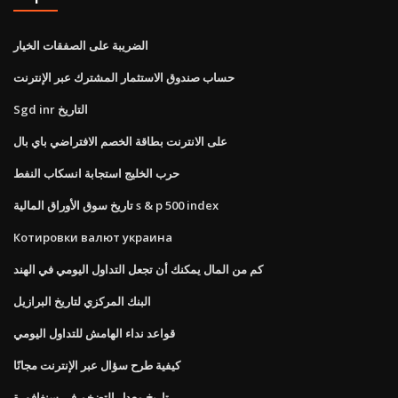
الضريبة على الصفقات الخيار
حساب صندوق الاستثمار المشترك عبر الإنترنت
Sgd inr التاريخ
على الانترنت بطاقة الخصم الافتراضي باي بال
حرب الخليج استجابة انسكاب النفط
تاريخ سوق الأوراق المالية s & p 500 index
Котировки валют украина
كم من المال يمكنك أن تجعل التداول اليومي في الهند
البنك المركزي لتاريخ البرازيل
قواعد نداء الهامش للتداول اليومي
كيفية طرح سؤال عبر الإنترنت مجانًا
تاريخ معدل التضخم في سنغافورة