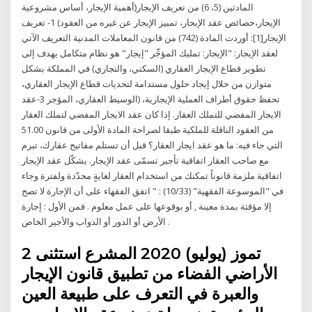
المادتين (5، 6) من تعريف الإيجار(أهمية الإيجار، أساس مشروعية
الإيجار،خصائص عقد الإيجار، تمييز الإيجار عن غيره من العقود) 1- تعريف
الإيجار[1]: أوردت المادة (742) من قانون المعاملات المدنية التعريف الآتي
لعقد الإيجار: "الإيجار: تمليك المؤجِّر "إيجار" هو نظام متكامل يهدف إلى
تطوير قطاع الإيجار العقاري (السكني، والتجاري) في المملكة بشكل
متوازن من خلال إيجاد حلول مستدامة لتحديات قطاع الإيجار العقاري،
تحفظ حقوق أطراف العملية الإيجارية، (الوسيط العقاري، المؤجر 3-عقد
الايجار المفضي للتملك العقار. إذا كان عقد الايجار المفضي لتملك العقار
من العقود الناقلة للملكية طبقا لصراحة المادة الأولى من قانون 51.00
التي جاء فيه: ما هو عقد ايجار العقار؟ قبل أن تستلم مفاتيح عقارك، تبرم
مع صاحب العقار اتفاقية تأجير تسمّى عقد الإيجار. يشكّل عقد الإيجار
اتفاقية ملزمة قانوناً تمكنك من استخدام العقار لغايةٍ محدّدة ولفترة وجاء
في "الموسوعة الفقهية" (10/33) : " اتفق الفقهاء على أن الإجارة لا تصح
إلا مؤقتة بمدة معينة , أو بوقوعها على عمل معلوم . فمن الأول : إجارة
الأرض أو الدور أو الدواب والأجير الخاص .
2 تموز (يوليو) 2020 المشرع استثنى
الأراضي الفضاء من تطبيق قانون الإيجار
والعبرة في التعرف على طبيعة العين