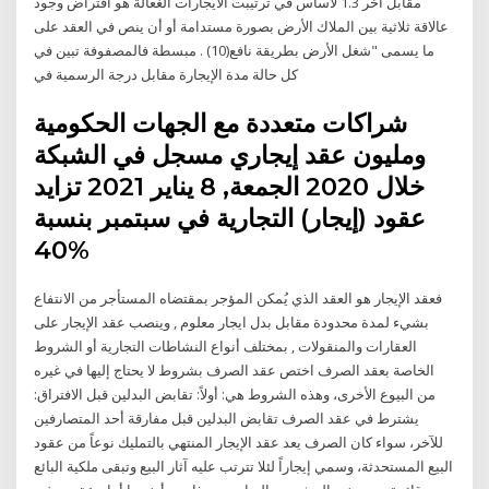
مقابل آخر 1.3 لأساس في ترتيبت الايجارات الغعالة هو افتراض وجود
عالاقة ثلاثية بين الملاك الأرض بصورة مستدامة أو أن ينص في العقد على
ما يسمى "شغل الأرض بطريقة نافع(10) . مبسطة فالمصفوفة تبين في
كل حالة مدة الإيجارة مقابل درجة الرسمية في
شراكات متعددة مع الجهات الحكومية
ومليون عقد إيجاري مسجل في الشبكة
خلال 2020 الجمعة, 8 يناير 2021 تزايد
عقود (إيجار) التجارية في سبتمبر بنسبة
40%
فعقد الإيجار هو العقد الذي يُمكن المؤجر بمقتضاه المستأجر من الانتفاع
بشيء لمدة محدودة مقابل بدل ايجار معلوم , وينصب عقد الإيجار على
العقارات والمنقولات , بمختلف أنواع النشاطات التجارية أو الشروط
الخاصة بعقد الصرف اختص عقد الصرف بشروط لا يحتاج إليها في غيره
من البيوع الأخرى، وهذه الشروط هي: أولاً: تقابض البدلين قبل الافتراق:
يشترط في عقد الصرف تقابض البدلين قبل مفارقة أحد المتصارفين
للآخر، سواء كان الصرف يعد عقد الإيجار المنتهي بالتمليك نوعاً من عقود
البيع المستحدثة، وسمي إيجاراً لئلا تترتب عليه آثار البيع وتبقى ملكية البائع