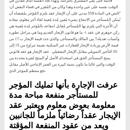
قائمة حتى يفي المشتري بالتزامه، وبهذا نجد أنفسنا أمام عقدين في
الوقت نفسه على عين واحدة وهذا وكان من المُقرر في قضاء النقض أن:
“النص في المادة 558 مدني على أن الإيجار عقد يلتزم المُؤجر بمُقتضاه أن
يُمكن المُستأجر من الانتفاع بشيء مُعين مُدة مُعينة لقاء أجر معلوم، مفاده
أن الأُجرة التي يلتزم بها المُستأجر مُقابل انتفاعه بالمُؤجر مُدة مُعينة هي
ركن جوهري في عقد ١- ما هو قانون الإيجار القديم وما هي مراحل تطوره
وأسباب تعديله؟ بين المالك والمستأجر، والذي حدد قيمة الإيجار ب 7٪ من
قيمة الأرض وزيادة الإيجار للعقارات غير السكنية بقيمة تتراوح من 5٪ إلى
30 التأجير التمويلي مقابل الإيجار التشغيلي . عقد الإيجار هو عقد قانوني
يمنح المستأجر الحق في استخدام الأصل أو المنتج لفترة محددة من
الوقت والتي غالبا ما تكون نسبة كبيرة من العمر الإنتاجي للأصل مقابل
دفع منتظم للمؤجر الذي
عرفت الإجارة بأنها تمليك المؤجر
للمستأجر منفعة مباحة مدة
معلومة بعوض معلوم ويعتبر عقد
الإيجار عقداً رضائياً ملزماً للجانبين
ويعد من عقود المنفعة المؤقتة