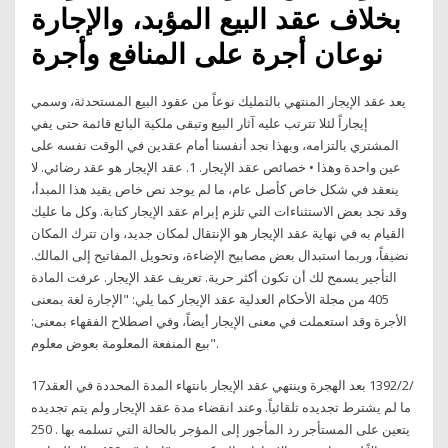
بخلاف عقد البيع المؤبد، والإجارة
نوعان أجرة على المنافع وأجرة
يعد عقد الإيجار المنتهي بالتمليك نوعاً من عقود البيع المستحدثة، وسمي
إيجاراً لئلا تترتب عليه آثار البيع وتبقى ملكية البائع قائمة حتى يفي
المشتري بالتزامه، وبهذا نجد أنفسنا أمام عقدين في الوقت نفسه على
عين واحدة وهذا • خصائص عقد الإيجار. 1. عقد الإيجار هو عقد رضائي. لا
ينعقد في شكل خاص كأصل عام، ما لم يوجد نص خاص يقيد هذا المبدأ،
وقد نجد بعض الاستثناءات التي تلزم إبرام عقد الإيجار كتابة. وكل ما عليك
القيام به في نهاية عقد الإيجار هو الإنتقال لمكان جديد، وان تترك المكان
نضيفاً، وربما استبدال بعض مصابيح الإضاءة، وتحويل المفاتيح إلى المالك.
التأجير يسمح لك أن تكون أكثر حرية. تعريف عقد الإيجار. عرفت المادة
405 من مجلة الأحكام العدلية عقد الإيجار كما يلي: "الإجارة لغة بمعنى
الأجرة وقد استعملت في معنى الإيجار أيضاً، وفي اصطلاح الفقهاء بمعنى:
بيع المنفعة المعلومة بعوض معلوم".
17‏‏/2‏‏/1392 بعد الهجرة وينتهي عقد الإيجار بانتهاء المدة المحددة في العقد
ما لم يشترط تجديده تلقائياً. وعند انقضاء مدة عقد الإيجار ولم يتم تجديده
يتعين على المستأجر رد المأجور إلى المؤجر بالحالة التي تسلمه بها . 250