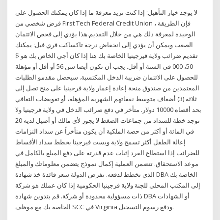
لا يوجد خيار التأهيل: إذا كنت تريد معرفة ما إذا كان يمكنك الحصول على
قرض شخصي من First Tech Federal Credit Union ، فإن الطريقة
الوحيدة لمعرفة ذلك هي من خلال التقديم.هذا يؤدي إلى فحص الائتمان
الصعب ويمكن أن يؤدي إلى انخفاض درجة تاكساكت فري فيل: يمكنك
تقديم ضرائب ولاية فيرجينيا الخاصة بك هنا إذا كان أجي الخاص بك هو $
50، 000 في السنة أو أقل. يجب أن تكون أيضا سن 56 أو أقل أو مؤهلة
للحصول على الائتمان ضريبة الدخل المكتسبة. سيحصل مقدمو الطلبات
المعتمدين من صندوق منحة إعادة إعمار ولاية فرجينيا على منح تصل إلى
ثلاثة (3) أضعاف متوسط نفقاتهم الشهرية المؤهلة، أو تعويضات التعافي
بحد أقصاه 10000 دولار. متأخر في دفع ضرائب الدخل في ولاية فرجينيا ولا
توجد خطة للسداد من جماعات الضغط لا يجوز لأي مالك أو أصيل لديه 20
في المائة أو أكثر من حصة الملكية أن يكون متأخراً عن سداد التزامات
إعالة الطفل أكثر تسمح ولاية ويست فيرجينا بخطط سداد الأقساط
للضرائب إذا استطاع الفرد إثبات عدم قدرته على دفع المبلغ بالكامل في
موعد الاستحقاق. تتضمن العملية إكمال نموذج يتضمن معلوماتك والمبلغ
الذي تخطط لدفعه. تفرض الدولة سعر فائدة خذ شهادة DBA الخاصة بك
إلى المكتب المحلي للجنة ولاية فرجينيا الحكومية إذا كان عملك هو شركة
ذات مسؤولية محدودة أو شركة. قم بتدوين شهادة DBA أو الشهادات
الخاصة بك مع موظف SCC في Virginia ودفع رسوم التسجيل.