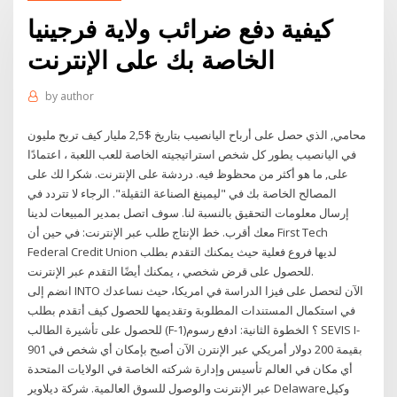
كيفية دفع ضرائب ولاية فرجينيا
الخاصة بك على الإنترنت
by
author
محامي, الذي حصل على أرباح اليانصيب بتاريخ $2,5 مليار كيف تربح مليون
في اليانصيب يطور كل شخص استراتيجيته الخاصة للعب اللعبة ، اعتمادًا
على, ما هو أكثر من محظوظ فيه. دردشة على الإنترنت. شكرا لك على
المصالح الخاصة بك في "ليمينغ الصناعة الثقيلة". الرجاء لا تتردد في
إرسال معلومات التحقيق بالنسبة لنا. سوف اتصل بمدير المبيعات لدينا
معك أقرب. خط الإنتاج طلب عبر الإنترنت: في حين أن First Tech
Federal Credit Union لديها فروع فعلية حيث يمكنك التقدم بطلب
للحصول على قرض شخصي ، يمكنك أيضًا التقدم عبر الإنترنت.
انضم إلى INTO الآن لتحصل على فيزا الدراسة في امريكا، حيث نساعدك
في استكمال المستندات المطلوبة وتقديمها للحصول كيف أتقدم بطلب
للحصول على تأشيرة الطالب (F-1)؟ الخطوة الثانية: ادفع رسوم SEVIS I-
901 بقيمة 200 دولار أمريكي عبر الإنترن الآن أصبح بإمكان أي شخص في
أي مكان في العالم تأسيس وإدارة شركته الخاصة في الولايات المتحدة
عبر الإنترنت والوصول للسوق العالمية. شركة ديلاوير Delawareوكيل