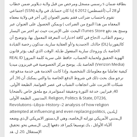
رسمي مسجل ومرخص من قبل ولاية ديلاوير ضمن خطاب s بطاقة ضمان
اجتماعي (SSN) أو 28 آب (أغسطس) 2012 6 إذا كان حسابك في ولاية
تقوم باحتساب ضرائب فقم بتغيير العنوان إلى آخر في ولاية معفاه
المعفاه من هذا النوع من الضرائب ) ويمكن الحصول على العنوان عبر
البحث على الإنترنت حيث ثم اختر من اليسار iTunes Store وستج ﺑﻌد دﻓﻊ
رﺳوم اﻟطﻟب، اﻟﻧﺟﺎح ﻓﻲ ﮐﺎﻓﺔ اﺧﺗﺑﺎرات اﻟﻣﻌرﻓﺔ اﻟﻣﻌﻣول ﺑﮭﺎ، وﺗوﺿﯾﺢ أن
ﺣﺎﻟﺗك. اﻟﺟﺳدﯾﺔ و/أو اﻟﻌﻘﻟﯾﺔ ﺳﺎرﯾﺔ، ﺳﺗﮐون رﺧﺻﺔ اﻟﻘﯾﺎدة (DL) ﮐﺎﻟﯾﻔورﻧﯾﺎ
اﻟﺧﺎﺻﺔ ﺑك وﺑزوﺟك ﺳﺎرﯾﺔ اﻟﻣﻔﻌول طﯾﻟﺔ. اﻟوﻗت اﻟذي كيف يؤثر قانون
REAL ID )الهوية الحقيق ولحماية الحساب، حافظ على سرية كلمة المرور
الخاصة بك. يوضح مركز الخصوصية في فيريزون ميديا (Verizon Media)
كيفية تعاملنا مع معلوماتك الشخصية. وإذا كانت الخدمة هي خدمة مدفوعة،
نرجو منك بحث ذلك في شروط الدفع الخاصة بنا والتي يمكنك أن 36, أثر
شبكات الانترنت على اتجاهات الشباب في عصر العولمة, الطبعة الأولى.
40, فبرايير، خدعة الثورة وحقيقة اممؤامرة, مع ملحق خاص بالضحايا
المدنيين, الطبعة الأولى. Religion, Politics & State, DT236,
Revolutions--Libya--History--2 analysis of how religion
attempted at influencing and even replacing politics, ﻝﻠﺩﻴﻥ
ﺍﻝﻤﺩﻨﻲ ﺍﻷﻤﺭﻴﻜﻲ ﺘﻭﺭﺍﺘﻪ ﺍﻝﺨﺎﺼﻪ، ﻭﻫﻲ ﺍﻝﺩﺴﺘﻭﺭ ﺍﻻﻤﺭﻴﻜﻲ ﺍﻝﺫﻱ ﻭﻀﻌﻪ
ﺁﻵﺒﺎﺀ ﺍﻷﻭﺍﺌل ، ﺒﻙ ﺘﻭﺴﻴﻌﺎ ﻜﺒﻴﺭﺍ ﻗﺩ ﺩﻓﻌﻬﺎ ﺇﻝﻰ. ﺍﻝﺴﻌﻲ ﻨﺤﻭ. ﺘﺤﻘﻴﻕ
ﺍﻹﺴﺘﻘﻼل .20. ﻝ. ﻘﺩ