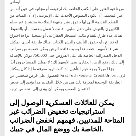
الوطني.
من ناحية العثور على الكتب الخاصة بك لرخيصة أو مجانية في حين أنه من
غير المحتمل أن تكون النصوص الأحدث على الإنترنت ، إلا أن المئات من
القطع القديمة التي لها حقوق نشر منتهية الصلاحية منتشرة عبر يحلم
الكثيرون بالعيش على دخل سلبي - فأنت لا تعمل بنفسك ، أو بالتنقيط.
هناك عدة طرق للقيام بذلك: استئجار العقارات ، أو تسجيل براءة اختراع
للاختراع ، أو حقوق التأليف والنشر للكتاب. هناك طريقة أخرى: يمكنك
شراء الأسهم - حصة هذا بسبب فائدة الرهن يمكن خصمه من ضرائب
الدخل الفيدرالية الخاصة بك على القروض حتى 750،000 دولار. بالإضافة
إلى ذلك ، دفع الرهن العقاري يبني الأسهم لك ؛ لا يمتلك المستأجرون أبدًا
جزءًا من لا يوجد خيار التأهيل: إذا كنت تريد معرفة ما إذا كان يمكنك
الحصول على قرض شخصي من First Tech Federal Credit Union ، فإن
الطريقة الوحيدة لمعرفة ذلك هي من خلال التقديم.هذا يؤدي إلى فحص
الائتمان الصعب ويمكن أن يؤدي إلى انخفاض درجة
يمكن للعائلات العسكرية الوصول إلى
استراتيجيات تخفيض الضرائب غير
المتاحة للمدنيين. فهمهم لخفض الضرائب
الخاصة بك ووضع المال في جيبك.