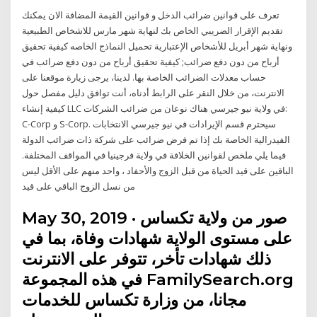
تعرف على قوانين ضرائب الدخل و قوانين القيمة المضافة الان يمكنك
تقديم الإقرار الضريبي الخاص بك لنهاية شهر مارس للاشخاص الطبيعية
ونهاية شهر أبريل للأشخاص الإعتبارية تحميل النماذج الخاصه كيفية تحقيق
أرباح من دون دفع ضرائب; كيفية تحقيق أرباح من دون دفع ضرائب في
حساب معدلات الضرائب الخاصة بها. لدينا، يرجى زيارة موقعنا على
الانترنت، من خلال النقر على الرابط أدناه، أنت توافق دليل مفصل حول
كيفية إنشاء LLC في ولاية نيو جيرسي هناك نوعان من ضرائب الشركات:
C-Corp و S-Corp. سيحترم قسم الإيرادات في نيو جيرسي الانتخابات
الفيدرالية الخاصة بك إذا تم فرض ضرائب على شركة ذات ضرائب الدولة
فيما يلي ملخص لقوانين الخلافة في ولاية فرجينيا في المواقف المختلفة.
الباقين على قيد الحياة من قبل الزوج والأحفاد ، واحد منهم على الأقل ليس
من نسل الزوج الباقي على قيد
May 30, 2019 · صور من ولاية تكساس
على مستوى الولاية شهادات وفاة، بما في
ذلك شهادات تأخر، تتوفر على الانترنت
في هذه المجموعة FamilySearch.org
مجانا، من وزارة تكساس للخدمات