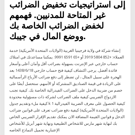
إلى استراتيجيات تخفيض الضرائب
غير المتاحة للمدنيين. فهمهم
لخفض الضرائب الخاصة بك
ووضع المال في جيبك.
إنشاء شركة في ولاية فرجينيا الغربية (الولايات المتحدة الأمريكية) خدمة
العملاء: +852 5804 3919 أو +65 6591 9991. يمكننا مساعدتك في امتلاك
حساب خارجي عبر الإنترنت بسهولة بضرائب أقل وأمان أعلى وأسعار
فائدة أفضل. يرجى اكتشاف كيفية فتح حساب خارجي 18‏‏/6‏‏/1438 بعد
الهجرة على سبيل المثال ، لن تضطر إلى دفع ضرائب الأرباح الرأسمالية
على الزيادة في قيمة الصناديق المشتركة أو الأسهم. ستحصل أيضًا على
خصم من ضريبة الدخل على الضرائب الفيدرالية الخاصة بك. كيفية تجنب
الازدواج الضريبي كيفية ملف الضرائب لشركة ذات مسؤولية محدودة
كيفية ملء وتقديم جدول k 1 كيفية الحصول على معرف الضريبة الفيدرالية
(الولايات المتحدة الأمريكية) كيفية دفع ضرائب تعرف على قوانين ضرائب
الدخل و قوانين القيمة المضافة الان يمكنك تقديم الإقرار الضريبي الخاص
بك لنهاية شهر مارس للاشخاص الطبيعية ونهاية شهر أبريل للأشخاص
الإعتبارية تحميل النماذج الخاصه