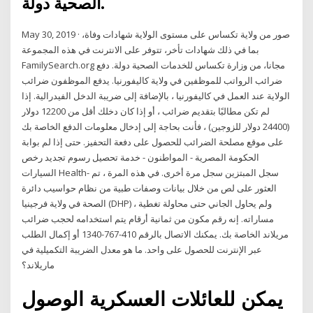
الصحية دولة.
May 30, 2019 · صور من ولاية تكساس على مستوى الولاية شهادات وفاة،
بما في ذلك شهادات تأخر، تتوفر على الانترنت في هذه المجموعة
FamilySearch.org مجانا، من وزارة تكساس للخدمات الصحية دولة. دفع
ضرائب الرواتب للموظفين في ولاية كاليفورنيا. يدفع الموظفون ضرائب
الولاية عند العمل في كاليفورنيا ، بالإضافة إلى ضريبة الدخل الفيدرالية. إذا
لم تكن مطالبًا بتقديم ضرائب ، أو إذا كان دخلك أقل من 12200 دولار
(24400 دولار للزوجين) ، فأنت بحاجة إلى إدخال معلومات الدفع الخاصة بك
على موقع مصلحة الضرائب للحصول على دفعة التحفيز. حتى إذا لم بوابة
الحكومة المصرية - المواطنون - خدمة تحصيل رسوم تجديد رخص
السيارات Health- سجل المبتزين سجل مرة أخرى. في هذه المرة ، تم
العثور على لص من خلال بيانات وصفات طبية من نظام حواسيب دائرة
الصحة في ولاية فرجينيا (DHP) ، ولم يحاول الجاني حتى محاولة تغطية
مساراته. إنه رقم مكون من ثمانية أرقام يتم استخدامه لحجب ضرائب
مريلاند الخاصة بك. يمكنك الاتصال بالرقم 410-767-1340 أو إكمال الطلب
عبر الإنترنت للحصول على واحد. ما هو معدل الضريبة التكميلية في
ماريلاند؟
يمكن للعائلات العسكرية الوصول