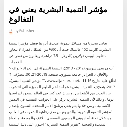
مؤشر التنمية البشرية يعني في
التغالوغ
by
Publisher
تعاني نيجيريا من مشاكل تنموية عديدة، أبرزها ضعف مؤشر التنمية
البشرية (الرتبة 152 عالميا)، حيث أن 90% من السكان فقراء لا يتجاوز
دخلهم اليومي دولارين (الدولار = 7.5 دراهم)، ويعانون من نقص في
الخدمات
^ أ ب مريبعي سوسن (2012 - 2013)، التنمية البشريّة في الجزائر-الواقع
والأفاق -، الجزائر: جامعة منتوري، صفحة: 18، 20-21، 30. بتصرّف. ↑
"مؤشر التنمية البشريّة"، www.aljazeera.net، اطّلع عليه بتاريخ 16-11-
2017. بتصرّف. التنمية البشرية هو أحد أهم العلوم المميزة التي انتشرت
بين العديد من الأشخاص ، و هناك عدد كبير في العالم يسعود لدراستها
دوما ، و ذلك لأن التنمية البشرية تركز على الجوانب النفسية في النفس
الانسانية ، و من خلالها يتم يعني برنامج الأمم المتحدة التنموي بإصدار
"مؤشر التنمية البشرية" والذي يقيس مدى رفاهية الشعوب في العالم،
من خلال ثلاثة أبعاد وهي المستوى المعيشي اللائق، والمعرفة، والحياة
المديدة والصحية. "تقرير التنمية البشرية" احتوي على دليل للتنمية