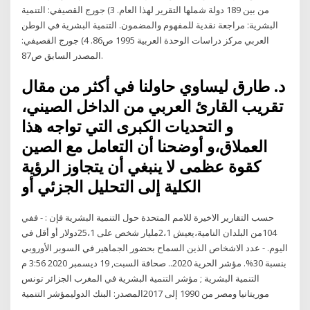
من بين 189 دولة شملها التقرير لهذا العام. 3) جورج القصيفي: التنمية
البشرية: مراجعة نقدية للمفهوم والمضمون. التنمية البشرية في الوطن
العربي مركز دراسات الوحدة العربية 1995 ص86. 4) جورج القصيفي:
المصدر السابق ص87.
د. طارق ليساوي حاولنا في أكثر من مقال
تقريب القارئ العربي من الداخل الصيني،
و التحديات الكبرى التي تواجه هذا
العملاق،و أوضحنا أن التعامل مع الصين
كقوة عظمى لا ينبغي أن يتجاوز الرؤية
الكلية إلى التحليل الجزئي أو
حسب التقارير الاخيرة للامم المتحدة حول التنمية البشرية فإن : - ففي
104من البلدان النامية،يعيش 2،1مليار شخص على 25،1دولار أو أقل في
اليوم. - عدد الاشخاص الذين السماح بحضور الجماهير في السوبر الأوروبي
بنسبة 30%. مؤشر الحرية 2020.. صحافة السبت, 19 ديسمبر 2020 3:56 م
التنمية البشرية ; مؤشر التنمية البشرية في المغرب الجزائر تونس
موريتانيا ومصر من 1990 إلى 2017المصدر: البنك الدوليمؤشر التنمية