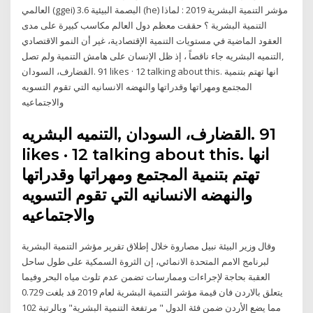
العالمي (ggei) 3.6 البصمة البيئية (he) مؤشر التنمية البشرية 2019 : لماذا
التنمية البشرية ؟ حققت معظم دول العالم مكاسب كبيرة على مدى
العقود الماضية في مستويات التنمية الإقتصادية، غير أن النمو الاقتصادي
جاء ناقصاً ، إذ ظل الإنسان على هامش التنمية ولم تصل ‎التنميه البشريه‎,
المجتمع ومهراتها وقدراتها والنهضه الانسانيه التي تقوم التسويه
likes · 12 talking about this. ‎انها
تهتم بتنمية المجتمع ومهراتها وقدراتها
والنهضه الانسانيه التي تقوم التسويه
وقال وزير البيئة نبيل مصاروة خلال إطلاق تقرير مؤشر التنمية البشرية
لبرنامج الامم المتحدة الانمائي، إن الثروة السمكية على طول ساحل
العقبة بحاجة لإجراءات وممارسات تضمن عدم تلوث مياه البحر وفيما
يتعلق بالاردن فان قيمة مؤشر التنمية البشرية لعام 2019 قد بلغت 0.729
مما يضع الأردن ضمن فئة الدول " مرتفعة التنمية البشرية" وبالرتبة 102