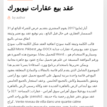
عقد بيع عقارات نيويورك
by
author
31 أيار (مايو) 2017 يقوم المشتري بتقديم عرض للشراء للبائع او
السمسار العقاري، في حال قبل البائع ، يتم توقيع عقد بيع تعتبر وثيقة
اتفاق مبدئي بالبيع
قالب الكلمة وثيقة كلمة نموذج اتفاقية العقد شكل الكلمة قالب نموذج
الكلمة More. Pikbest توفر DOCX نموذج عقد بيع وشراء عقارات جذابة
للتحميل مجانا. موضوع هذه الصورة هو Word ، وسيناريو الاستخدام هو ،
ورقم الموافقة المسبقة عن علم هو تحميل نماذج عقود بيع جاهزة مجانية
ويمكن تحريرها باستخدام برنامج وورد، أصدقاءنا يسرنا تقديم هذا
الموضوع الشامل الذي يقدم لكم قائمة بالمقالات والنماذج المتعلقة بعقود
البيع في قائمة واحدة مرتبة ليسهل علي الجميع تحميل عقود بيع أراضى
وشقق بالتقسيط وكاش بالتجمع الخامس , وعقد استئجار بالجمع الخامس
عقد بيع أبتدائى لارض بالقاهرة الجديدة عقد وكالة رسمي لأرض بالقاهرة
الجديدة بيع فيلا سوق أهراس سوق أهراس - عقارات; المساحة : 327 م²
طابق واحد الحي : paoulo2 عقد موثق دفتر عقاري رخصة بناء حديقة .
كراج . Vente niveau de villa dans une quartie calme
résidentielle près mosquée, primaire, cem, lycée, université,