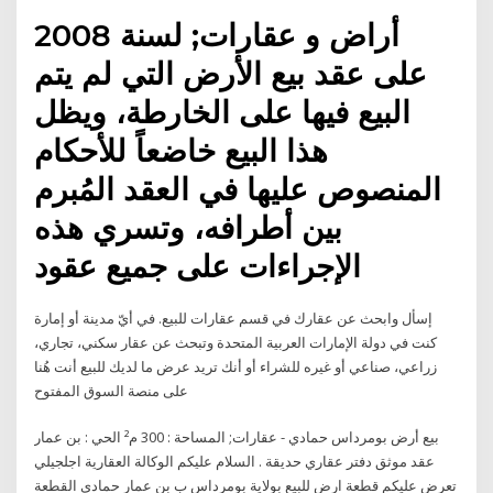
أراض و عقارات; لسنة 2008
على عقد بيع الأرض التي لم يتم
البيع فيها على الخارطة، ويظل
هذا البيع خاضعاً للأحكام
المنصوص عليها في العقد المُبرم
بين أطرافه، وتسري هذه
الإجراءات على جميع عقود
إسأل وابحث عن عقارك في قسم عقارات للبيع. في أيّ مدينة أو إمارة
كنت في دولة الإمارات العربية المتحدة وتبحث عن عقار سكني، تجاري،
زراعي، صناعي أو غيره للشراء أو أنك تريد عرض ما لديك للبيع أنت هُنا
على منصة السوق المفتوح
بيع أرض بومرداس حمادي - عقارات; المساحة : 300 م² الحي : بن عمار
عقد موثق دفتر عقاري حديقة . السلام عليكم الوكالة العقارية اجلجيلي
تعرض عليكم قطعة ارض للبيع بولاية بومرداس ب بن عمار حمادي القطعة