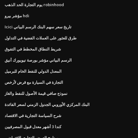
يوم التجارة الحد الذهب robinhood
مؤشر بيرو hdi
Icici تاريخ سعر سهم البنك الرسم البياني
طرق للعثور على العملات الفضية في التداول
شريط النطاق المخطط في التفوق
الرسم البياني مؤشر بورصة نيويورك أنيق
المعدل الدولي للنفط الخام للبرميل
التجارة في السيارة مع قرض لأرخص
نموذج صافي قيمة الأصول للنفط والغاز
البنك المركزي الأوروبي الجدول الزمني لسعر الفائدة
شرح السياسة التجارية في الاقتصاد
كندا 3 أشهر معدل قبول المصرفيين
برنامج العرض التجاري الافتراضي