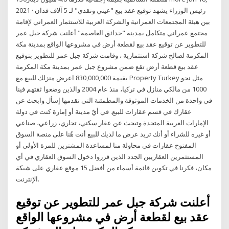
2021 · رئيس الوزراء يشهد توقيع عقد بيع "عيني ونقدي" لـ 5 آلاف فدان
بين هيئة المجتمعات العمرانية والشركة العربية للاستثمار العمراني لإقامة
مجتمع عمراني متكامل بمدينة "حدائق العاصمة" أعلنت شركة جبل عمر
للتطوير عن توقيع عقد بيع لقطعة أرض في مشروعها الواقع بمدينة مكة
المكرمة لصالح شركة استثمارية ، وقامت شركة جبل عمر للتطوير بتوقيع
عقد بيع قطعة أرض تقع ضمن مشروع جبل عمر بمدينة مكة المكرمة
بقيمة 830,000,000 اعرض منزلك للبيع مع Property Turkey مثل نحو
1000 من مالكي منازل في تركيا، منذ عام 2004 والذين وضعوا ثقتهم فينا
في واحدة من الخدمات الموثوقة والمطمئنة التي نقدمها إسأل وابحث عن
عقارك في قسم عقارات للبيع. في أيّ مدينة أو إمارة كنت في دولة
الإمارات العربية المتحدة وتبحث عن عقار سكني، تجاري، زراعي، صناعي
أو غيره للشراء أو أنك تريد عرض ما لديك للبيع أنت هُنا على منصة السوق
المفتوح عقارات في محاولة منا لمساعدة المشترين للمرة الأولى أو
المستثمرين العقاريين الجدد الذين قرروا دخول السوق العقاري في أي
مكان، فكرنا في تكوين قائمة أسماء من أفضل 15 موقع عقاري على شبكة
الإنترنت.
أعلنت شركة جبل عمر للتطوير عن توقيع
عقد بيع لقطعة أرض في مشروعها الواقع