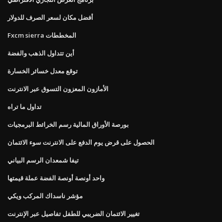
أفضل مكان لسعر الصرف للدولار
Fxcm sierra المخططات
أين تتداول الذهب والفضة
توقع معدل خسائر الخسارة
الأمازون المعزون التسوق عبر الانترنت
تداول ما تراه
بورصة الأوراق المالية رسم الخرائط البرمجيات
الحصول على قرض يوم الدفع على الانترنت سوء الائتمان
تيفا شمعدان الرسم البياني
واحد أونصة أونصة الفضة عملة قيمتها
مؤشر ناسداك المركب ويكي
تغيير الائتمان الضريبي للطفل تفاصيل عبر الإنترنت