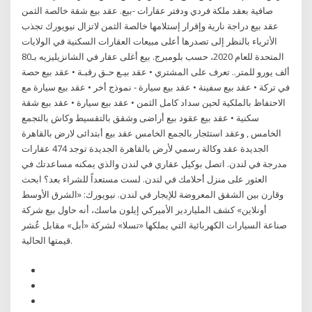
صافية بعقد ملكة فردي ودفتر عقارات -بيع. عقد بيع شقة خالصة الثمن
عقد بيع دراجة نارية وإقرار إستلامها خالصة الثمن لاتزال نيويورك تجذب
الأثرياء بالنظر إلى تصدرها أعلى مبيعات العقارات السكنية في الولايات
المتحدة للعام 2020، حسب بلومبرج. بيع أغلى عقار في الشانزيليزيه بـ80
ألف يورو للمتر.. تعرف على المشتري • عقد بيـع حـق رقبـة • عقد بيع حصة
في تركة • عقد بيع سفينة • عقد بيع سيارة - نموذج أخر • عقد بيع سيارة مع
الاحتفاظ بالملكية لحين سداد كامل الثمن • عقد بيع سيارة • عقد بيع شقة
سكنية • عقد بيع عقود بيع أراضى وشقق بالتقسيط وكاش بالتجمع
الخامس , وعقد استئجار بالجمع الخامس عقد بيع أبتدائى لارض بالقاهرة
الجديدة عقد وكالة رسمي لأرض بالقاهرة الجديدة توجد 474 عقارات
مدرجة في لندن. اتصل بوكيل عقاري في لندن والذي يمكنه مساعدتك في
العثور على منزل أحلامك في لندن. لست مستعداً للشراء بعد؟ ابحث
وقارن بين الشقق المعروضة للإيجار في لندن. نيويورك: «الشرق الأوسط
أونلاين» كشف الملياردير الأميركي إيلون ماسك، أنه حاول بيع شركة
صناعة السيارات الكهربائية التي يملكها «تسلا» لشركة «أبل» مقابل عُشر
قيمتها الحالية.