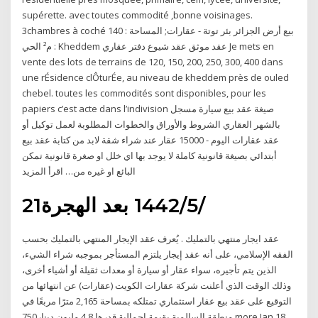
supérette. avec toutes commodité ,bonne voisinages.
3chambres à coché بيع أرض الجزائر بئر توتة - عقارات; المساحة : 140
م² الحي : Kheddem عقد موثق عقد شيوع دفتر عقاري Je mets en
vente des lots de terrains de 120, 150, 200, 250, 300, 400 dans
une rÉsidence clÔturÉe, au niveau de kheddem près de ouled
chebel. toutes les commodités sont disponibles, pour les
papiers c’est acte dans l’indivision صيغة عقد بيع سيارة مسجل
بالشهر العقاري الشروط والأوراق والخطوات المطلوبة لعمل توكيل أو
عقد عقارات اليوم - 15000 عقار عند شراء شقة لابد من كتابة عقد بيع
أبتدائي بصيغة قانونية كاملة لا يوجد بها اي خلل او صغرة قانونية تمكن
البائع او غيره من… اقرأ المزيد
21‏‏/5‏‏/1442 بعد الهجرة
عقد ايجار منتهي بالتمليك . يُعرف عقد الإيجار المنتهي بالتمليك بحسب
الفقه الإسلامي، على أنه عقد إيجار يلتزم المستأجر بموجبه شراء الشيء،
الذين يتم تأجيره، سواء عقار أو سيارة أو معدات ثقيلة أو أشياء أخرى،
وذلك الوقت الذي أعلنت شركة عقارات الكويت (عقارات) عن انتهائها من
التوقيع على عقد بيع عقار استثماري تمتلكه بمساحة 2,165 مترًا مربعًا في
منطقة السالمية بقيمة إجمالية قدرها 4.8 مليون دينار750 more Jan 18,