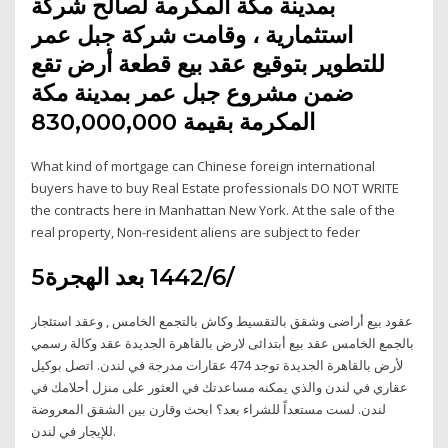
بمدينة مكة المكرمة لصالح شركة
استثمارية ، وقامت شركة جبل عمر
للتطوير بتوقيع عقد بيع قطعة أرض تقع
ضمن مشروع جبل عمر بمدينة مكة
المكرمة بقيمة 830,000,000
What kind of mortgage can Chinese foreign international
buyers have to buy Real Estate professionals DO NOT WRITE
the contracts here in Manhattan New York. At the sale of the
real property, Non-resident aliens are subject to feder
5‏‏/6‏‏/1442 بعد الهجرة
عقود بيع أراضى وشقق بالتقسيط وكاش بالتجمع الخامس , وعقد استئجار
بالجمع الخامس عقد بيع أبتدائى لارض بالقاهرة الجديدة عقد وكالة رسمي
لأرض بالقاهرة الجديدة توجد 474 عقارات مدرجة في لندن. اتصل بوكيل
عقاري في لندن والذي يمكنه مساعدتك في العثور على منزل أحلامك في
لندن. لست مستعداً للشراء بعد؟ ابحث وقارن بين الشقق المعروضة
للإيجار في لندن.