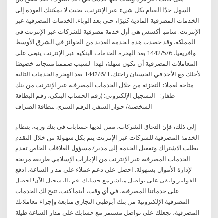
السهل جدًا القيام بكل شيء عبر الإنترنت، بحيث لا يمكننك العودة إلى
الخدمات المصرفية المادية كثيرًا، حتى بعد الوباء. الخدمات المصرفية عبر
الإنترنت. سامبا أكسس هي أول خدمة مصرفية للشركات عبر الإنترنت في
المملكة. وقد حصدت هذه الخدمة العديد من الجوائز في الشرق الأوسط
وافريقيا. 6‏‏/5‏‏/1442 بعد الهجرة الخدمات البنكية عبر الإنترنت ينبغي على
المعاملات المصرفية أن تكون سهلة، لهذا السبب صممنا منتجاتنا خصيصًا
لأجلك مع الأخذ في الحسبان راحتك. 1‏‏/6‏‏/1442 بعد الهجرة الخدمات التالية
متاحة لعملاء التجزئة من خلال الخدمات المصرفية عبر الإنترنت من بنك
ظفار: - التسجيل الإلكتروني: (رقم الحساب البنكي، رقم البطاقة
الشخصية/ جواز السفر، الرقم السري لبطاقة الصراف
إلى ذلك، فإن التحاق الشركات، ممن لديها حسابات في بنك وربة، بنظام
الخدمة المصرفية للشركات عبر الإنترنت يتم بكل سهولة من خلال التقدم
بطلب الاشتراك وتفعيل الخدمة إلى مدير/ مسؤول العلاقات الخاص تقدم
الخدمات المصرفية عبر الإنترنت من الإمارات الإسلامي طريقة مريحة
لإدارة الأموال بسهولة. احصل على دعم عملاء على مدار الساعة، ادفع
الفواتير وابقى على تواصل مباشر مع حسابك. قم بالتسجيل الآن! احصل
على خدماتنا المصرفية، في أي وقت، أينما كنت. تتيح لك الخدمات
المصرفية الإلكترونية من بنك أبوظبي التجاري متابعة وإجراء معاملاتك
المصرفية، تجعلك على تواصل مستمر مع حسابك على مدار الساعة طيلة