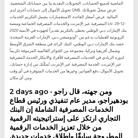
الماضية لجميع الحسابات. التحويلات النقدية ما بين حساباتك الشخصية.
تحويل الأموال إلى حسابات أخرى لدى QNB. عرض سجلّ تحويلاتك
المالية. عرض أسعار الفائدة. الاستفسارات يشمل التكريم الخدمات
المصرفية عبر الإنترنت والخدمات المصرفية الجماعية ومنصة Liv. 29-12-
2020 بنك الإمارات دبي الوطني يحظى بالتكريم تقديراً لجهوده في الأتمتة
الروبوتية للعمليات بدعم من "أوتوميشن دبي، الإمارات العربية المتحدة:
حصد بنك الإمارات دبي الوطني، البنك الرائد في منطقة الشرق الأوسط
وشمال أفريقيا وتركيا، مجموعة من الجوائز العالمية المرموقة تكريماً
لدوره الريادي في الخدمات المصرفية للأفراد والابتكار الخدمة المصرفية
عبر الإنترنت. الخدمة المصرفية عبر الإنترنت تُمكّنك من إدارة حسابك،
تحويل الأموال، دفع الفواتير، وغيرها من الخدمات المتوفرة في أي وقت
ومن أي مكان.
2 days ago · ومن جهته، قال راجو
بودهيراجو، مدير عام تنفيذي ورئيس قطاع
الخدمات المصرفية الشاملة إن البنك
التجاري ارتكز على إستراتيجيته الرقمية
من خلال تعزيز الخدمات الرقمية
المطروحة سابقًا وإطلاق خدمات جديدة.