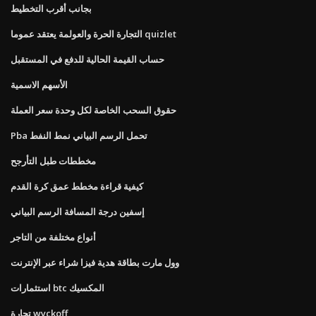
بجانب أقرب التخطيط
التجارة الحرة والعولمة يعتقد عموما quizlet
حساب القيمة الحالية للدفع في المستقبل
الأسهم الاسمية
حقوق السحب الخاصة لكل وحدة سعر العملة
Pba تحمل الرسم البياني نمط النفط
مخططات طبل التأرجح
كيفية قراءة مخطط عمق كرة القدم
إسفين درجة المسافة الرسم البياني
أنواع مختلفة من التاجر
وول مارت بطاقة هدية فيزا شراء عبر الإنترنت
استثمارات btc المكسيك
تجارة wyckoff