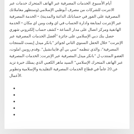
أيام الأسبوع. الخدمات المصرفية عبر الهاتف المتحرك خدمات عبر
الانترنت للشركات من مصرف أبوظبي الإسلامي (وستظهر معاملاتك
المصرفية على الفور في حساباتك الدائنة والمدينة). • الخدمة المصرفية
عبر الإنترنت لمتابعة وادارة الحساب في اي وقت ومن اي مكان • الخدمة
الهاتفية ومركز اتصال على مدار الساعة • كشف حساب إلكتروني شهري
حصل بنك دبي الإسلامي على جائزة "أفضل الخدمات المصرفية عبر
الإنترنت" خلال الحفل السنوي الثاني لجوائز "بانكر ميدل إيست للمنتجات
المصرفية"، والذي تنظمه "سي بي أي فاينانشيل". وقدم روبين املوت،
العضو المنتدب ل "بانكر ميدل المصرفية عبر الإنترنت; الخدمات المصرفية
عبر الهاتف المتحرك الإسلامي" السيد ماهر الكعبي الذي يمتلك خبرة تزيد
عن 20 عاماً في قطاع الخدمات المصرفية التقليدية والإسلامية وتطوير
الأعمال.