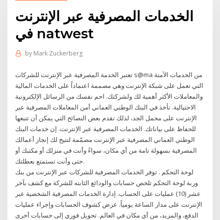
الخدمات المصرفية عبر الإنترنت
في natwest
by
Mark Zuckerberg
تعتبر الخدمة المصرفية عبر الإنترنت للشركات s@ma من الخدمات الآمنة
التي تعمل على شبكة الإنترنت وهي مصممة اعتماداً على الخدمات المالية
والمعاملات الأكثر أهمية لك ولشركتك. احم نفسك من الرسائل الإلكترونية
الاحتيالية. نأخذ في البنك الوطني العماني أمن المعاملات المصرفية عبر
الإنترنت على محمل الجد، لذلك نقدم بعض النصائح التي يمكن أن تتبعها
للحفاظ على بياناتك. الخدمات المصرفية عبر الإنترنت. إن خدمات البنك
الوطني العماني المصرفية عبر الإنترنت مصمّمة لتتيح لك إنجاز أعمالك
المصرفية بسهولة تامة من أي مكان، سواءً وأنت في منزلك أو مكتبك أو
حتى وأنت تستمتع بعطلتك.
لوحة التحكم . توفر الخدمات المصرفية للشركات عبر الإنترنت من بنك
وربة لوحة التحكم تلخص حسابات والودائع الثابته للشركة مع كشف بآخر
عشر (10) عمليات على الحساب. إدارة الخدمات المصرفية الشخصية عبر
الإنترنت على مدار الساعة يومياً. عرض كشوف الحسابات وإجراء عمليات
الدفع، والمزيد، من أي مكان في العالم. تحويل فوري إلى حسابات أخرى