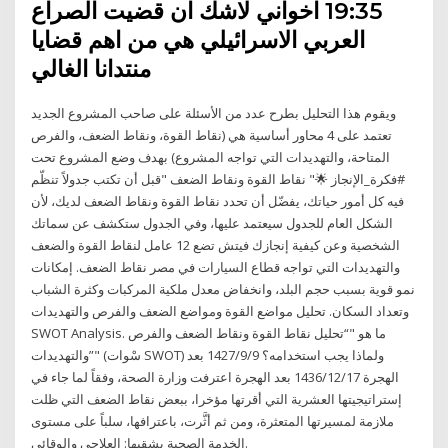
19:35 اخواني لاشك ان قضيت الصراع
العربي الاسرائيلي هي من اهم قضايا
منتدانا الغالي
ويقوم هذا التحليل بطرح عدد من الأسئلة على صاحب المشروع الجديد
تعتمد على 4 محاور أساسية هي (نقاط القوة، ونقاط الضعف، والفرص
المتاحة، والتهديدات التي تواجه المشروع) بهدف وضع المشروع تحت
#فكرة_الإنجاز 🌟" نقاط القوة ونقاط الضعف "قبل أن تكتب جدولاً تنظّم
فيه كل أمور حياتك، يفضّل أن تحدد نقاط القوة ونقاط الضعف لديك، لأن
الشكل العام للجدول سيعتمد عليها، وفي الجدول ستكشف عن سماتك
الشخصية وعن كيفية إنجازك فيتش تضع 12 عامل لنقاط القوة والضعف
والتهديدات التي تواجه قطاع السيارات في مصر نقاط الضعف. إمكانات
نمو قوية بسبب حجم البلد، وانخفاض معدل ملكية المركبات وكثرة الشباب
وتعداد السكان. تحليل مواضع القوة ومواضع الضعف والفرص والتهديدات
SWOT Analysis. ما هو "“تحليل نقاط القوة ونقاط الضعف والفرص
والتهديدات”" (سْوات SWOT) ولماذا يجب استخدامه؟ 9‏‏/9‏‏/1427 بعد
الهجرة 17‏‏/12‏‏/1436 بعد الهجرة اعترفت وزارة الصحة، وفقاً لما جاء في
إستراتيجيتها العشرية التي أقرتها مؤخرا، ببعض نقاط الضعف التي ظلت
ملازمة لمسيرتها المتعثرة، ومن ثم أثَّرت، باعترافها، سلباً على مستوى
الخدمة الصحية بشقيها: العلاجي والوقائي.