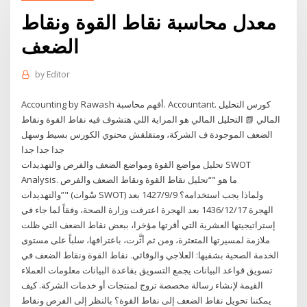
معدل محاسبة نقاط القوة ونقاط
الضعف
by
Editor
Accounting by Rawash أفهم محاسبة. Accountant. كورس التحليل
المالي 📗 التحليل المالي هو المراية اللي هتشوف فيه نقاط القوة ونقاط
الضعف الموجودة ف الشركة، ومتقلقش محتوي الكورس بسيط وسهل
جدا جدا جدا
تحليل مواضع القوة ومواضع الضعف والفرص والتهديدات SWOT
Analysis. ما هو "“تحليل نقاط القوة ونقاط الضعف والفرص
والتهديدات”" (سْوات SWOT) ولماذا يجب استخدامه؟ 9‏‏/9‏‏/1427 بعد
الهجرة 17‏‏/12‏‏/1436 بعد الهجرة اعترفت وزارة الصحة، وفقاً لما جاء في
إستراتيجيتها العشرية التي أقرتها مؤخرا، ببعض نقاط الضعف التي ظلت
ملازمة لمسيرتها المتعثرة، ومن ثم أثَّرت، باعترافها، سلباً على مستوى
الخدمة الصحية بشقيها: العلاجي والوقائي. نقاط القوة ونقاط الضعف في
تسويق قواعد البيانات يجمع التسويق بقاعدة البيانات معلومات العملاء
القيمة لإنشاء رسالة مخصصة تروج لمنتجات أو خدمات الشركة. كيف
يمكننا تحويل نقاط الضعف إلى نقاط القوة؟ بالنظر إلى الفرص ونقاط