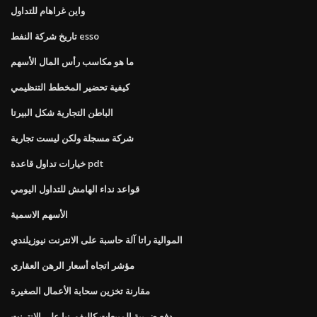
واين غراهام للتداول
تاريخ شركة النفط esso
ما هو مكاسب رأس المال الأسهم
كيفية تحضير المخطط التنظيمي
الباطن التجارية شكل البيرتا
شركة مسجلة ولكن ليست تجارية
خيارات تداول قاعدة pdt
قواعد نداء الهامش للتداول اليومي
الأسهم الاسمية
الموالية راتا آلة حاسبة على الانترنت نيوزيلندي
مؤشر اتجاه أسعار الرهن العقاري
مقارنة تخزين سحابة الأعمال الصغيرة
دفع ضريبة المبيعات كاليفورنيا على الانترنت