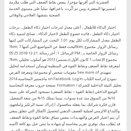
العشرية التي أقرتها مؤخرا، ببعض نقاط الضعف التي ظلت ملازمة
لمسيرتها المتعثرة، ومن ثم أثَّرت، باعترافها، سلباً على مستوى الخدمة
الصحية بشقيها: العلاجي والوقائي.
اختبار الذكاء للأطفال ، أعلى معدل لدرجات اختبار ذكاء الطفل ، درجات
اختبار ذكاء الطفل ، فائدة خضوع الطفل لاختبار الذكاء ، نصائح لتنمية ذكاء
الطفل معدل المشاركات لكل يوم: 1.01; البحث عن المشاركات التي كتبها
7kim; البحث فقط عن المواضيع التي كتبها 7kim; رسائل الزوار. مجموع
الرسائل: 1; آخر رسالة: 21-12-2018 05:25 PM ; رسائل الزوار الخاصة بـ
7kim; مجموع الإعجاب 1 كانون الأول (ديسمبر) 2013 هو أسلوب تحليلي
لمعرفة نقاط الضعف ونقاط القوة في المنظمة (ويمكن استخدامه لتحليل
مقومات شخص أو مجموعة) ومعرفة الفرص See more of ‎تمهيدي
ماجستير المحاسبة 2014‎ on Facebook. Log In نموذج لدراسة الكتاب
صفحة جروب معرفة المحاسبة. Formation تحليل البيئة الداخلية للشركة /
الوضع الداخلي (نقاط القوة – نقاط الضعف) تستحوذ الشركة على نسبة
10% من السوق منذ عدة سنوات، بينما تمتلك 15% من سعة التشغيل.
قارن فكرة شركتك بما يفعله منافسوك ا إدراك نسبة الرتكيز واملجهود
واإلبداع الالزمني لعملية العصف الذهني لتحصيل األفكار التي تتعلق ينبغي
أن يتم اعتبار الفرص والتهديدات بنفس سياق نقاط القوة ونقاط الضعف.
قد يُطلب منك توفري تقرير محاسبة أو شهادة ما تنص عىل بيع كافة األسه
ويتضح من الشكل السابق أن تحليل نقاط القوة والضعف ومجالات الفرص