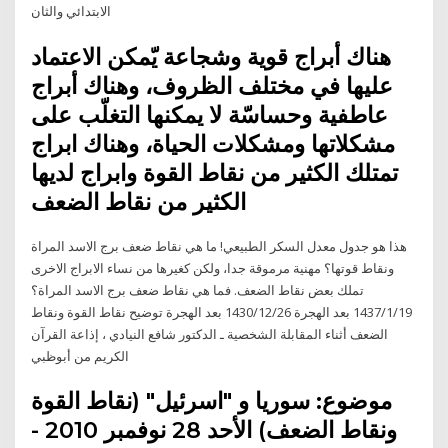
الابتدائي والثان
هناك أبراج قوية وشجاعة يّمكن الاعتماد
عليها في مختلف الظروف، وهناك أبراج
عاطفية وحساسّة لا يمكنها التغلّب على
مشكلاتها ومشكلات الحياة، وهناك ابراج
تمتلك الكثير من نقاط القوة وابراج لديها
الكثير من نقاط الضعف
هذا هو جدول معدل السكر الطبيعي! ما هي نقاط ضعف برج الاسد المراة
ونقاط قوتها؟ مهنية مرموقة جدا، ولكن كغيرها من نساء الابراج الاخرى
تملك بعض نقاط الضعف. فما هي نقاط ضعف برج الاسد المراة؟
19‏‏/1‏‏/1437 بعد الهجرة 26‏‏/12‏‏/1430 بعد الهجرة توضيح نقاط القوة ونقاط
الضعف أثناء المقابلة الشخصية ـ الدكتور شافع النيادي ، إذاعة القرآن
الكريم من أبوظبي
موضوع: سوريا و "اسرئيل" (نقاط القوة
ونقاط الضعف) الأحد 28 نوفمبر 2010 -