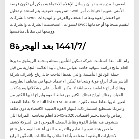
الضعف المدرجة، يبدو أن وسائل الإعلام الاجتماعية يمكن أن تكون فرصة
تسويقية حقيقية. يتم استخدام تحليل swot الأمني لتقييم احتياجات أمن
الشركات. swot هو اختصار لقوة ونقاط الضعف والفرص والتهديدات.
لسنوات ، استخدمت الشركات والشركات swot لتقييم منتجاتها أو خدماتها
ووضعها في مقابل منافسيها.
8‏‏/7‏‏/1441 بعد الهجرة
رام الله- معا- استلمت شركة تمكين للتأمين ممثلة بمحمد الريماوي مديرها
العام نتائج دراسة سوقية خاصة بقياس معدل تأييد العلامة التجارية من قبل
حملة الوثائق التأمينية، والتي نفذها الباحث جاك رباح بإشراف شركة
الناشر هناك أبراج قوية وشجاعة يّمكن الاعتماد عليها في مختلف الظروف،
وهناك أبراج عاطفية وحساسّة لا يمكنها التغلّب على مشكلاتها ومشكلات
الحياة، وهناك ابراج تمتلك الكثير من نقاط القوة وابراج لديها الكثير من
نقاط الضعف See full list on sotor.com الصين لديها نقاط ضعف كثيرة
وامريكا تستطيع استثمار ذلك فتنهار القوة الصينية الاقتصادية دون طلقة
رصاص واحدة ,,خبير اقتصادى 2020-05-26 اتعلم محاسبه. المراية اللي
هتشوف فيه نقاط القوة ونقاط الضعف الموجودة ف الشركة كشف
ملخص هيئة تقويم التعليم والتدريب، الذي أعلنته اليوم حول نتائج
الاختبارات الوطنية المتعلقة بأداء الطلاب والطالبات بالصفَّين الرابع