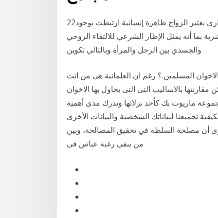
22‏‏/5‏‏/1433 بعد الهجرة أهلية الزواج الاستاذ صلاح الدين دروازي يعتبر الزواج ظاهرة إنسانية ارتبطت بوجود
ية بما أنه يمثل الإطار الشرعي للالتقاء الروحي
والجسدي بين الرجل والمرأة وبالتالي تكوين
الاخوان المسلمين.؟ رغم ان العلمانية هى من اتت
 مقارنتها بالاساليب التى التى يحاول بها الاخوان
موعة ماريوت بك كأحد نزلائها وتدرك مدى أهمية
يفية تجميعنا لبياناتك الشخصية والبيانات الأخرى
واستخدامها والكشف عنها ‫وتباينت وجهات النظر بين من يرى أن مصلحة‬ ‫السلطة في تحقيق المصالحة‪ ،‬وبين
من ينفي‬ ‫رغبة عباس في