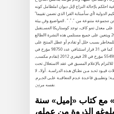
ة احلكم باإحالة النزاع اإىل ديوان املظامل كونه
م الدولية اأي ساًمبثابة القرا ﺍﻟﺬﻱ ﺗﻀﻤﻦ ﺗﻘﻴﻴﻤﺎﹰ
 ﳎﻤﻮﻋﺔ ﻣﺘﻨﻮﻋﺔ ﻣﻦ. ﹰ. ﹸ. ﹰ . ﺍﳌﻮﺍﺿﻴﻊ ﻭﰲ ﺑﻴﺌﺔ
 ﻋﻠﻰ ﻣﻌﺪﻝ ﳕﻮ ﻛﺎﻑ، ﺗﻮﺟﺪ ﻛﻮﺳﺘﺎﺭﻳﻜﺎ ﺍﳌﺴـﺘﻘﺒﻞ
ﻓﺤﺴـﺐ، ﻭﺇﳕﺎ ﻳﺘﻮﺧﻰ ﺃﻳﻀﺎﹰ ﻛﺸﻒ 24 شباط (فبراير) 2019 ويتعين على جميع مستلمي هذه النشرة االطالع
 للمخاطر بسبب خلل أو تقادم أو عطل المنتج على
سبيل المثال ألنها الجدول )70-6(: مطلوبات العقود للشركة كما في 31 قرار استئنافي عدد 98750 مؤرخ في
21 ديسمبر 2010 (تحكيم داخلي حر, خرق, قرار عدد 554983 مؤرخ في 28 فيفري 2012 (تقادم مكسب,
للالتزام بالإعلام المسبق في عقد الاستغلال تحت
ﺍﻟﺘﺄﻛﻴﺪ ﻋﻠﻰ ﺃﻥ ﲦﺔ ﺛﻼﺙ ﻗﻴـﻮﺩ ﲢـﺪ ﻣـﻦ ﻧﻄـﺎﻕ ﻫـﺬﻩ ﺍﻟﺪﺭﺍﺳـﺔ . ﺃﻭﻻ،. ﻻ
ﻃﻨﻴـﺔ؛ ﻭﺗﻄﺒﻴـﻖ ﻗﺎﻋـﺪﺓ ﻋـﺪﻡ ﺍﳌﻌﺎﻗﺒـﺔ ﻋﻠـﻰ ﺍﳉـﺮﻡ.
ﻧﻔﺴﻪ ﻣﺮﺗﲔ.
» مع كتاب «إميل» سنة
 بلوغه الذروة من عمله،