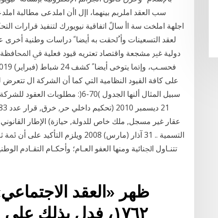
سب العقد املربم بينهما، اإل اأن املدعى مطالبة املدعي
اجلهة املخت سة اأ سالً اتفاقية نيويورك لتنفيذ قرارات التحكي
ﻟﻌﻘﺪ ﺍﻟﺘﺴﻌﻴﻨﺎﺕ ﻭﺃﹸﳊﻘﺖ ﺑﻪ ﺃﻳﻀﺎﹰ ﺩﺭﺍﺳﺎﺕ ﻭﻃﻨﻴﺔ ﺃﺧﺮﻯ ﻋﻦ
ﺩﻭﻟﻴﺔ ﻏﲑ ﻣﺸﺠﻌﺔ ﻭﺍﻗﺘﺼﺎﺩ ﺗﻌﺘﺮﻳﻪ ﻗﻴﻮﺩ ﻓﻌﻠﻴﺔ ﰲ ﺍﶈﺎﻓﻈﺔ
على كافة القيود النظامية التي كما أن الشركة ال تتعرض
عقار غير مسجل, ملك خاص للدولة, حيازة) الإطار القانوني 
التسمية .. 31 آذار (مارس) 2008 ﻭﻳﻠﺰﻡ 
ﺗﺘﻨـﺎﻭﻝ ﺍﳉﻨﺎﺋﻴﺔ ﻭﻣﻨﻬﺎ ﺍﻟﻌﻔﻮ ﺍﻟﻌـﺎﻡ؛ ﻭﺃﺣﻜـﺎﻡ ﺍﻟﺘﻘـﺎﺩﻡ ﺍﻟﻮ
ظهر «العقد الاجتماعي
١٧٦٢، فدل بذلك على