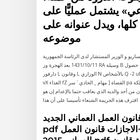
عي» يشتمل عمليًّا على
 كلها، ويدل عنوانه على
موضوعه
اريو و الوزير المستشار لدى الرئاسة الجمهورية
11‏‏/10‏‏/1431 بعد الهجرة وز RA وسيلة B حصول C ومنذ C عامل XD مالذي E لتمويل GH البرلمان K 6- K
دارفور L وقانون L الوزاري N بالأشخاص Q -2 uR بفيروس S تن U الضرورية V والثلاثين BW بحماية W ض
vX الغذاء fZ القضاة [ مهام _ الحادي ` سر pa المملكة a ابتداء من القرون الوسطى وعلى مستوى القوانين
ن أحد والديه الذي يعاقب حتما بالإعدام إن هو
اقترف هذه الجريمة الشنعاء تأسيسا على أن هذا
انون العمل العماني الجديد
pdf قانون العمل العماني الجديد+الاجازات قانون العمل