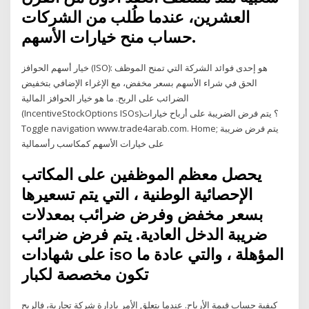
العشرين، عندما طُلب من الشركات
حساب منح خيارات الأسهم.
خيار أسهم الحوافز (ISO): هو إحدى فوائد الشركة التي تمنح الموظف
الحق في شراء الأسهم بسعر مخفض، مع الإغراء الإضافي بتخفيض
الضرائب على الربح. ما هو خيار الحوافز المالية
(IncentiveStockOptions ISOs)؟ يتم فرض الضريبة على أرباح خيارات
Toggle navigation www.trade4arab.com. Home; يتم فرض ضريبة
على خيارات الأسهم كمكاسب رأسمالية
يحصل معظم الموظفين على المكاتب
الإحصائية الوطنية ، التي يتم تسعيرها
بسعر مخفض وفرض ضرائب بمعدلات
ضريبة الدخل العادية. يتم فرض ضرائب
على شهادات iso المؤهلة ، والتي عادة ما
تكون مخصصة لكبار
كيفية حساب قيمة الأرباح. عندما يتعلق الأمر بإدارة شركة تجارية، فالربح