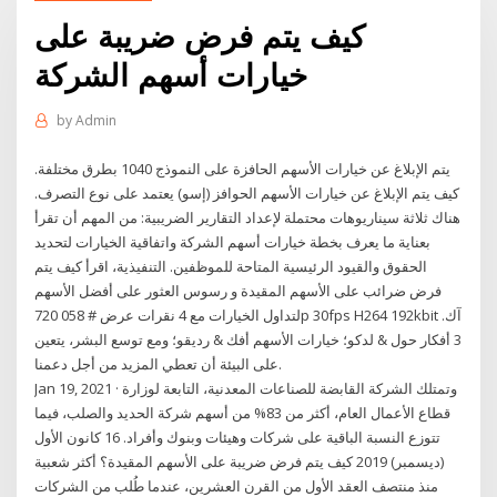
كيف يتم فرض ضريبة على
خيارات أسهم الشركة
by
Admin
يتم الإبلاغ عن خيارات الأسهم الحافزة على النموذج 1040 بطرق مختلفة.
كيف يتم الإبلاغ عن خيارات الأسهم الحوافز (إسو) يعتمد على نوع التصرف.
هناك ثلاثة سيناريوهات محتملة لإعداد التقارير الضريبية: من المهم أن تقرأ
بعناية ما يعرف بخطة خيارات أسهم الشركة واتفاقية الخيارات لتحديد
الحقوق والقيود الرئيسية المتاحة للموظفين. التنفيذية، اقرأ كيف يتم
فرض ضرائب على الأسهم المقيدة و رسوس العثور على أفضل الأسهم
لتداول الخيارات مع 4 نقرات عرض # 058 720p 30fps H264 192kbit آك.
3 أفكار حول & لدكو؛ خيارات الأسهم أفك & رديقو؛ ومع توسع البشر، يتعين
على البيئة أن تعطي المزيد من أجل دعمنا.
Jan 19, 2021 · وتمتلك الشركة القابضة للصناعات المعدنية، التابعة لوزارة
قطاع الأعمال العام، أكثر من 83% من أسهم شركة الحديد والصلب، فيما
تتوزع النسبة الباقية على شركات وهيئات وبنوك وأفراد. 16 كانون الأول
(ديسمبر) 2019 كيف يتم فرض ضريبة على الأسهم المقيدة؟ أكثر شعبية
منذ منتصف العقد الأول من القرن العشرين، عندما طُلب من الشركات