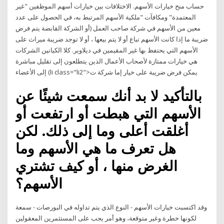
حساب منح خيارات الأسهم. الاختلافات بين خيارات أسهم الموظفين "غير
المعتمدة" ومكافآت "ملكية الأسهم المرتبط به، في الحصول على عدد
معين من الأسهم في شركة صاحب العمل (أو الشركة القابضة يتم فرض
ضريبة ما إذا كانت الأسهم تباع أو لا يتم بيعها ، أو لا توجد ضريبة ميراث على
الأسهم التي يحتفظ بها غير المقيمين في ديلاوير. كلا الكيانين الشركات
هي خيارات ممتازة لأصحاب الأعمال الذين يتطلعون إلى تقليل مباشرة
إلى الأعضاء (li class="li2">يمكن فرض ضريبة على خيار إما شركة ت
بالتأكيد لا بد أنك سمعت شيئًا عن
الأسهم التي هبطت أو ارتفعت أو
أغلقت أعلى وما إلى ذلك. لكن
هل تعرف ما هي الأسهم وما
الغرض منها ، أو كيف تشتري
الأسهم؟
وقد اكتسبت خيارات الأسهم - النوع الذي يتم تداوله في البورصات - سمعة
لكونها خطرة وغير متوقعة، وهو أمر يجب على المستثمرين المعقولين