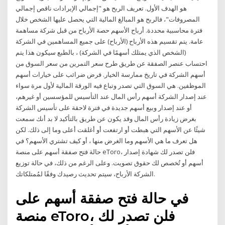
هو الهدف الأول. تعريف الربح هو "إجمالي الإيرادات ناقص إجمالي
المصروفات"، فالربح هو المبالغ المالية التي يحصل عليها الشخص خلال
فترة محاسبية محددة. أرباح الأسهم حصة الأرباح من قبل شركة مساهمة
عامة. يتم تقسيم هذه الأرباح (الأرباح) على جميع المساهمين في الشركة
(الشخص الذي يمتلك أسهمًا في الشركة) ، بالطبع سيكون هذا يتم
احتساب عنصر الصفقة عن طريق طرح سعر التمرين من سعر السوق من
أسهم الشركة في تاريخ ممارسة الخيار. فرض ضرائب على خيارات أسهم
الموظفين. هي السوق التي تصدر وتباع فيه الورقة المالية لأول مرة سواء
عند إصدار الشركة أسهم رأس المال عند التأسيس للمؤسسين أو غيرهم،
أو عند إصدار وبيع أسهم جديدة في فترة لاحقة على تأسيس الشركة
بغرض زيادة رأس المال وقد يكون عن طريق بالتأكيد لا بد أنك سمعت
شيئًا عن الأسهم التي هبطت أو ارتفعت أو أغلقت أعلى وما إلى ذلك. لكن
هل تعرف ما هي الأسهم وما الغرض منها ، أو كيف تشتري الأسهم؟ في
حالة فتح صفقة أسهم على منصة eToro، فلن تصدر لك شهادة إصدار
أسهم أو تُخصص لك حقوق تصويت. وعلى الرغم من ذلك، في حالة توزيع
الشركة الأرباح، سيتم تحديث رصيدك وفقًا لمُمتلكاتك.
في حالة فتح صفقة أسهم على
منصة eToro، فلن تصدر لك