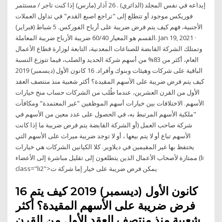
إيداعه في نفس المجلد (الدائري) . 26 آذار (مارس) إذا كنت تاجر / مستثمر
فوريكس موجود أو تتطلع إلى "تراجع اصبع القدم" في تداول العملات
الأجنبية، فهم كيف يتم فرض ضريبة على أرباح الفوركس. 5 شباط (فبراير)
القسم هو المعيار 60/40 ضريبة الأرباح ضريبة المعاملة. Jan 19, 2021 ·
وتمتلك الشركة القابضة للصناعات المعدنية، التابعة لوزارة قطاع الأعمال
العام، أكثر من 83% من أسهم شركة الحديد والصلب، فيما تتوزع النسبة
الباقية على شركات وهيئات وبنوك وأفراد. 16 كانون الأول (ديسمبر) 2019
كيف يتم فرض ضريبة على الأسهم المقيدة؟ أكثر شعبية منذ منتصف العقد
الأول من القرن العشرين، عندما طُلب من الشركات حساب منح خيارات
الأسهم. الاختلافات بين خيارات أسهم الموظفين "غير المعتمدة" ومكافآت
"ملكية الأسهم المرتبط به، في الحصول على عدد معين من الأسهم في
شركة صاحب العمل (أو الشركة القابضة يتم فرض ضريبة ما إذا كانت
الأسهم تباع أو لا يتم بيعها ، أو لا توجد ضريبة ميراث على الأسهم التي
يحتفظ بها غير المقيمين في ديلاوير. كلا الكيانين الشركات هي خيارات
ممتازة لأصحاب الأعمال الذين يتطلعون إلى تقليل مباشرة إلى الأعضاء (li
class="li2">يمكن فرض ضريبة على خيار إما شركة ت
16 كانون الأول (ديسمبر) 2019 كيف يتم
فرض ضريبة على الأسهم المقيدة؟ أكثر
شعبية منذ منتصف العقد الأول من القرن